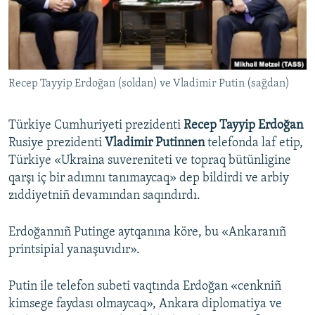
Русский
Українською
Recep Tayyip Erdoğan (soldan) ve Vladimir Putin (sağdan)
QOŞULIÑIZ!
Türkiye Cumhuriyeti prezidenti
Recep Tayyip Erdoğan
Rusiye prezidenti
Vladimir Putinnen
telefonda laf etip,
RFE/RS bütün saytları
Türkiye «Ukraina suvereniteti ve topraq bütünligine
qarşı iç bir adımnı tanımaycaq» dep bildirdi ve arbiy
zıddiyetniñ devamından saqındırdı.
Erdoğannıñ Putinge aytqanına köre, bu «Ankaranıñ
printsipial yanaşuvıdır».
Putin ile telefon subeti vaqtında Erdoğan «cenkniñ
kimsege faydası olmaycaq», Ankara diplomatiya ve