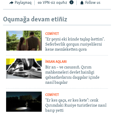
Paylaşmaq
VPN-siz oquñız
Follow us
Oqumağa devam etiñiz
CEMİYET
"Er şeyni eki künde taşlap kettim".
Seferberlik qorqusı rusiyelilerni
kene memleketten quva
İNSAN AQLARI
Bir an – ve casussıñ. Qırım
mahkemeleri devlet hainligi
qabaatlavlarını daqqalar içinde
nasıl baqalar
CEMİYET
"Er kes qaça, er kes kete": cenk
Qırımdaki Rusiye turistlerine nasıl
barıp yetti