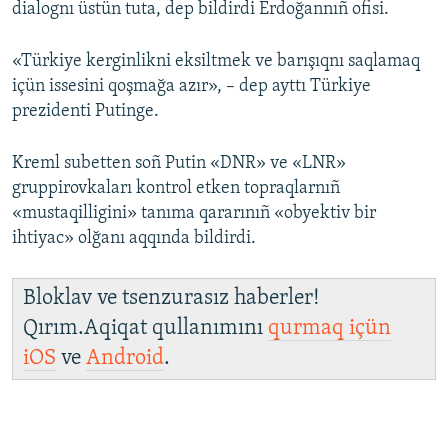
dialognı üstün tuta, dep bildirdi Erdoğannıñ ofisi.
«Türkiye kerginlikni eksiltmek ve barışıqnı saqlamaq
içün issesini qoşmağa azır», – dep ayttı Türkiye
prezidenti Putinge.
Kreml subetten soñ Putin «DNR» ve «LNR»
gruppirovkaları kontrol etken topraqlarnıñ
«mustaqilligini» tanıma qararınıñ «obyektiv bir
ihtiyac» olğanı aqqında bildirdi.
Bloklav ve tsenzurasız haberler!
Qırım.Aqiqat qullanımını
qurmaq içün
iOS
ve
Android
.