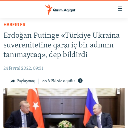
Link
açıqlığı
Esas
HABERLER
mündericege
HABERLER
Erdoğan Putinge «Türkiye Ukraina
qaytmaq
SİYASET
Baş
suverenitetine qarşı iç bir adımnı
İQTİSADİYAT
navigatsiyağa
tanımaycaq», dep bildirdi
qaytmaq
CEMİYET
Qıdıruvğa
24 fevral 2022, 09:31
MEDENİYET
qaytmaq
Paylaşmaq
VPN-siz oquñız
İNSAN AQLARI
VİDEO
SÜRET
BLOGLAR
FİKİR