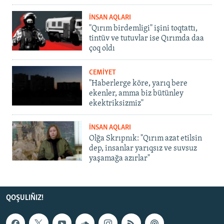
İNSAN AQLARI
"Qırım birdemligi" işini toqtattı,
tintüv ve tutuvlar ise Qırımda daa
çoq oldı
CEMİYET
"Haberlerge köre, yarıq bere
ekenler, amma biz bütünley
ekektriksizmiz"
İNSAN AQLARI
Olğa Skrıpnık: "Qırım azat etilsin
dep, insanlar yarıqsız ve suvsuz
yaşamağa azırlar"
QOŞULIÑIZ!