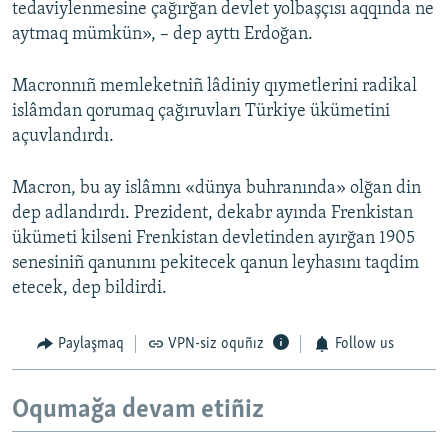
tedaviylenmesine çağırğan devlet yolbaşçısı aqqında ne
aytmaq mümkün», – dep ayttı Erdoğan.
Macronnıñ memleketniñ lâdiniy qıymetlerini radikal
islâmdan qorumaq çağıruvları Türkiye ükümetini
açuvlandırdı.
Macron, bu ay islâmnı «dünya buhranında» olğan din
dep adlandırdı. Prezident, dekabr ayında Frenkistan
ükümeti kilseni Frenkistan devletinden ayırğan 1905
senesiniñ qanunını pekitecek qanun leyhasını taqdim
etecek, dep bildirdi.
Paylaşmaq
VPN-siz oquñız
Follow us
Oqumağa devam etiñiz