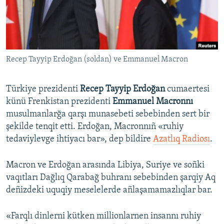
Русский
Українською
Recep Tayyip Erdoğan (soldan) ve Emmanuel Macron
QOŞULIÑIZ!
Türkiye prezidenti
Recep Tayyip Erdoğan
cumaertesi
künü Frenkistan prezidenti
Emmanuel Macronnı
RFE/RS bütün saytları
musulmanlarğa qarşı munasebeti sebebinden sert bir
şekilde tenqit etti. Erdoğan, Macronnıñ «ruhiy
tedaviylevge ihtiyacı bar», dep bildire
Azatlıq Radiosı
.
Macron ve Erdoğan arasında Libiya, Suriye ve soñki
vaqıtları Dağlıq Qarabağ buhranı sebebinden şarqiy Aq
deñizdeki uquqiy meselelerde añlaşamamazlıqlar bar.
«Farqlı dinlerni kütken millionlarnen insannı ruhiy