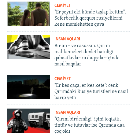
CEMİYET
"Er şeyni eki künde taşlap kettim".
Seferberlik qorqusı rusiyelilerni
kene memleketten quva
İNSAN AQLARI
Bir an – ve casussıñ. Qırım
mahkemeleri devlet hainligi
qabaatlavlarını daqqalar içinde
nasıl baqalar
CEMİYET
"Er kes qaça, er kes kete": cenk
Qırımdaki Rusiye turistlerine nasıl
barıp yetti
İNSAN AQLARI
"Qırım birdemligi" işini toqtattı,
tintüv ve tutuvlar ise Qırımda daa
çoq oldı