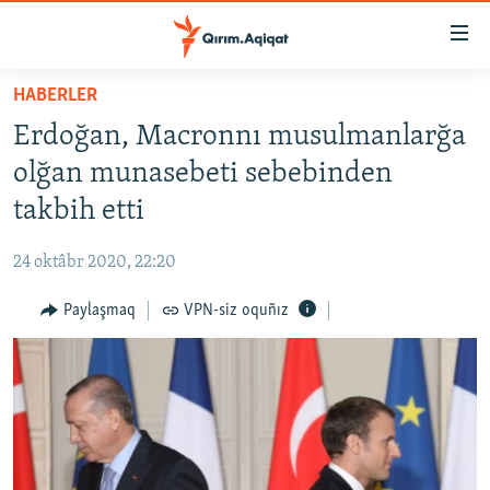
Link
açıqlığı
Esas
HABERLER
mündericege
HABERLER
Erdoğan, Macronnı musulmanlarğa
qaytmaq
SİYASET
Baş
olğan munasebeti sebebinden
İQTİSADİYAT
navigatsiyağa
takbih etti
qaytmaq
CEMİYET
Qıdıruvğa
24 oktâbr 2020, 22:20
MEDENİYET
qaytmaq
Paylaşmaq
VPN-siz oquñız
İNSAN AQLARI
VİDEO
SÜRET
BLOGLAR
FİKİR