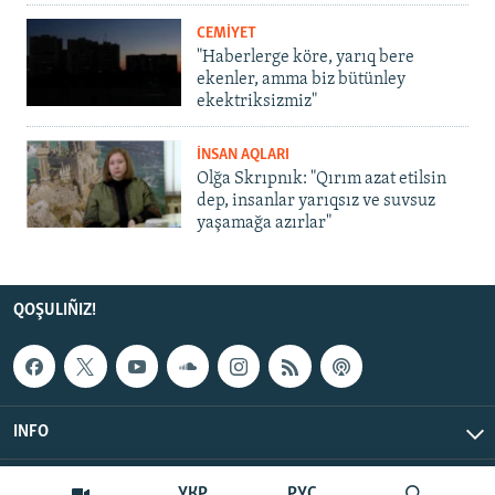
CEMİYET
"Haberlerge köre, yarıq bere
ekenler, amma biz bütünley
ekektriksizmiz"
İNSAN AQLARI
Olğa Skrıpnık: "Qırım azat etilsin
dep, insanlar yarıqsız ve suvsuz
yaşamağa azırlar"
QOŞULIÑIZ!
INFO
© Qırım.Aqiqat, 2026 | All Rights Reserved.
УКР
РУС