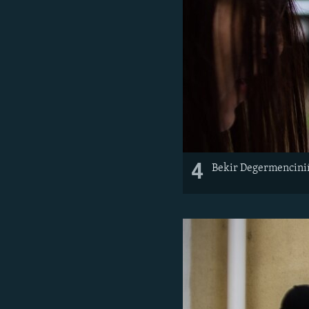
4
Bekir Degermencini