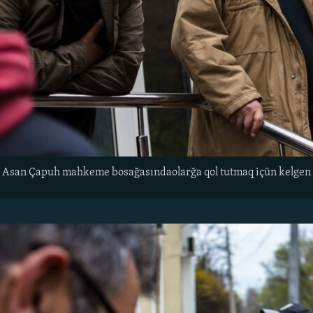
e Asan Çapuh mahkeme bosağasındaolarğa qol tutmaq içün kelge