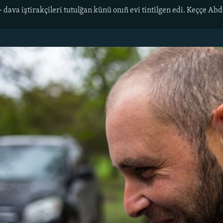
- dava iştirakçileri tutulğan künü onıñ evi tintilgen edi. Keççe A