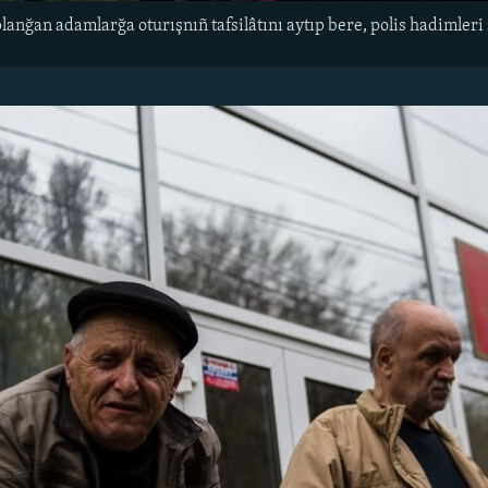
anğan adamlarğa oturışnıñ tafsilâtını aytıp bere, polis hadimleri