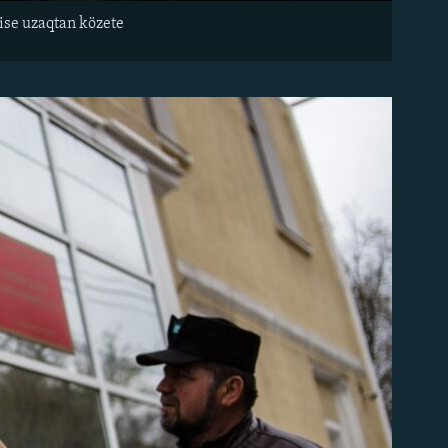
 ise uzaqtan közete