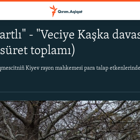
şartlı" - "Veciye Kaşka da
süret toplamı)