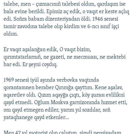
talebe, men – çızmacınıñ talebesi oldım, qardaşım ise
bala evine berildi. Epimiz aç edik, o vaqıt er keste açlıq
edi. Soñra babam dizenteriyadan öldi. 1946 senesi
tamir zavodına talebe olıp kirdim ve 6-ncı sınıf işçi
oldım.
Er vaqıt aşalanğan edik, O vaqıt bizim,
qırımtatarlarnıñ, ne gazeti, ne mecmuası, ne mektebi
bar edi. Er şeyni coydıq.
1969 senesi iyül ayında verbovka vaqtında
qorantamnen beraber Qırımğa qayttım. Kene aşalav,
aqaretlev oldı. Qızım aqayğa çıqtı, köy şurası evlilikni
qayd etmedi. Oğlum Moskva garnizonında hızmet etti,
onı qayd etmegen ediler, yarım yıl sozdılar, soñ
yataqhanege qayd etkenler…
Men 47 yıl motorist olıp çalıştım, şimdi pensiyadam.