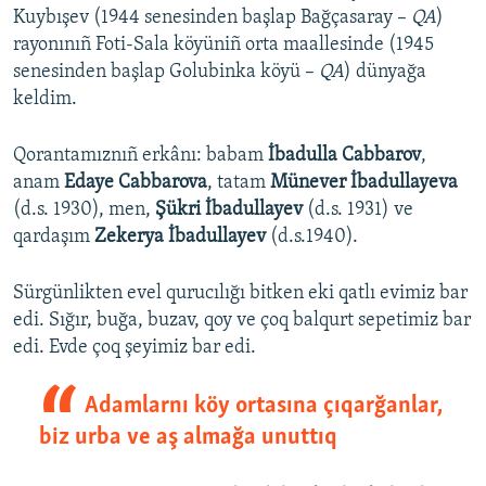
Kuybışev (1944 senesinden başlap Bağçasaray –
QA
)
rayonınıñ Foti-Sala köyüniñ orta maallesinde (1945
senesinden başlap Golubinka köyü –
QA
) dünyağa
keldim.
Qorantamıznıñ erkânı: babam
İbadulla Cabbarov
,
anam
Edaye Cabbarova
, tatam
Münever İbadullayeva
(d.s. 1930), men,
Şükri İbadullayev
(d.s. 1931) ve
qardaşım
Zekerya İbadullayev
(d.s.1940).
Sürgünlikten evel qurucılığı bitken eki qatlı evimiz bar
edi. Sığır, buğa, buzav, qoy ve çoq balqurt sepetimiz bar
edi. Evde çoq şeyimiz bar edi.
Adamlarnı köy ortasına çıqarğanlar,
biz urba ve aş almağa unuttıq