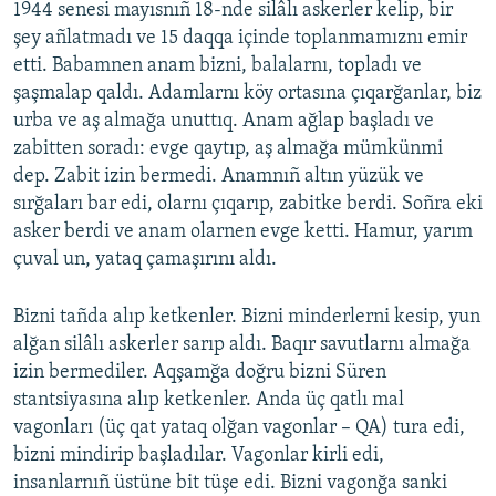
1944 senesi mayısnıñ 18-nde silâlı askerler kelip, bir
şey añlatmadı ve 15 daqqa içinde toplanmamıznı emir
etti. Babamnen anam bizni, balalarnı, topladı ve
şaşmalap qaldı. Adamlarnı köy ortasına çıqarğanlar, biz
urba ve aş almağa unuttıq. Anam ağlap başladı ve
zabitten soradı: evge qaytıp, aş almağa mümkünmi
dep. Zabit izin bermedi. Anamnıñ altın yüzük ve
sırğaları bar edi, olarnı çıqarıp, zabitke berdi. Soñra eki
asker berdi ve anam olarnen evge ketti. Hamur, yarım
çuval un, yataq çamaşırını aldı.
Bizni tañda alıp ketkenler. Bizni minderlerni kesip, yun
alğan silâlı askerler sarıp aldı. Baqır savutlarnı almağa
izin bermediler. Aqşamğa doğru bizni Süren
stantsiyasına alıp ketkenler. Anda üç qatlı mal
vagonları (üç qat yataq olğan vagonlar – QA) tura edi,
bizni mindirip başladılar. Vagonlar kirli edi,
insanlarnıñ üstüne bit tüşe edi. Bizni vagonğa sanki