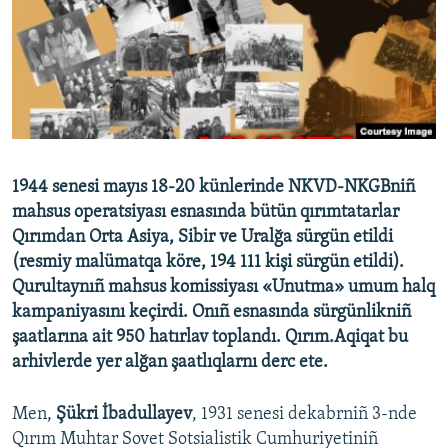
Русский
Українською
QOŞULIÑIZ!
1944 senesi mayıs 18-20 künlerinde NKVD-NKGBniñ
mahsus operatsiyası esnasında bütün qırımtatarlar
RFE/RS bütün saytları
Qırımdan Orta Asiya, Sibir ve Uralğa sürgün etildi
(resmiy malümatqa köre, 194 111 kişi sürgün etildi).
Qurultaynıñ mahsus komissiyası «Unutma» umum halq
kampaniyasını keçirdi. Onıñ esnasında sürgünlikniñ
şaatlarına ait 950 hatırlav toplandı. Qırım.Aqiqat bu
arhivlerde yer alğan şaatlıqlarnı derc ete.
Men,
Şükri İbadullayev
, 1931 senesi dekabrniñ 3-nde
Qırım Muhtar Sovet Sotsialistik Cumhuriyetiniñ