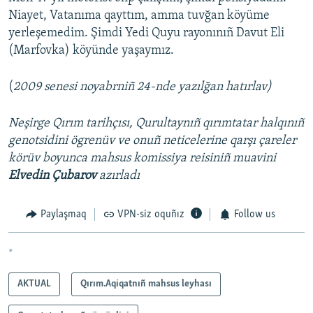
Niayet, Vatanıma qayttım, amma tuvğan köyüme
yerleşemedim. Şimdi Yedi Quyu rayonınıñ Davut Eli
(Marfovka) köyünde yaşaymız.
(
2009 senesi noyabrniñ 24-nde yazılğan hatırlav)
Neşirge Qırım tarihçısı, Qurultaynıñ qırımtatar halqınıñ
genotsidini ögrenüv ve onuñ neticelerine qarşı çareler
körüv boyunca mahsus komissiya reisiniñ muavini
Elvedin Çubarov
azırladı
Paylaşmaq
VPN-siz oquñız
Follow us
*
AKTUAL
Qırım.Aqiqatnıñ mahsus leyhası