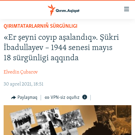
Link
açıqlığı
Esas
QIRIMTATARLARNIÑ SÜRGÜNLIGI
mündericege
HABERLER
«Er şeyni coyıp aşalandıq». Şükri
qaytmaq
SİYASET
Baş
İbadullayev – 1944 senesi mayıs
İQTİSADİYAT
navigatsiyağa
18 sürgünligi aqqında
qaytmaq
CEMİYET
Qıdıruvğa
Elvedin Çubarov
MEDENİYET
qaytmaq
30 aprel 2021, 18:51
İNSAN AQLARI
VİDEO
Paylaşmaq
VPN-siz oquñız
SÜRET
BLOGLAR
FİKİR