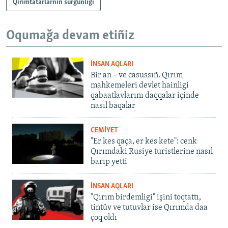
Qırımtatarlarnıñ sürgünligi
Oqumağa devam etiñiz
İNSAN AQLARI
Bir an – ve casussıñ. Qırım
mahkemeleri devlet hainligi
qabaatlavlarını daqqalar içinde
nasıl baqalar
CEMİYET
"Er kes qaça, er kes kete": cenk
Qırımdaki Rusiye turistlerine nasıl
barıp yetti
İNSAN AQLARI
"Qırım birdemligi" işini toqtattı,
tintüv ve tutuvlar ise Qırımda daa
çoq oldı