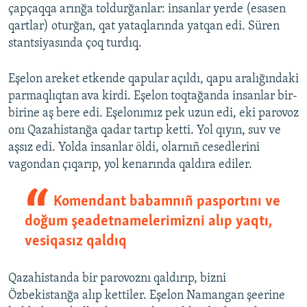
çapçaqqa arınğa toldurğanlar: insanlar yerde (esasen
qartlar) oturğan, qat yataqlarında yatqan edi. Süren
stantsiyasında çoq turdıq.
Eşelon areket etkende qapular açıldı, qapu aralığındaki
parmaqlıqtan ava kirdi. Eşelon toqtağanda insanlar bir-
birine aş bere edi. Eşelonımız pek uzun edi, eki parovoz
onı Qazahistanğa qadar tartıp ketti. Yol qıyın, suv ve
aşsız edi. Yolda insanlar öldi, olarnıñ cesedlerini
vagondan çıqarıp, yol kenarında qaldıra ediler.
Komendant babamnıñ pasportını ve
doğum şeadetnamelerimizni alıp yaqtı,
vesiqasız qaldıq
Qazahistanda bir parovoznı qaldırıp, bizni
Özbekistanğa alıp kettiler. Eşelon Namangan şeerine