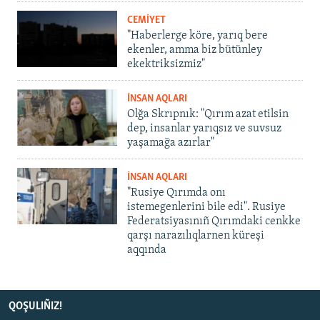
CEMİYET
"Haberlerge köre, yarıq bere
ekenler, amma biz bütünley
ekektriksizmiz"
İNSAN AQLARI
Olğa Skrıpnık: "Qırım azat etilsin
dep, insanlar yarıqsız ve suvsuz
yaşamağa azırlar"
İNSAN AQLARI
"Rusiye Qırımda onı
istemegenlerini bile edi". Rusiye
Federatsiyasınıñ Qırımdaki cenkke
qarşı narazılıqlarnen küreşi
aqqında
QOŞULIÑIZ!