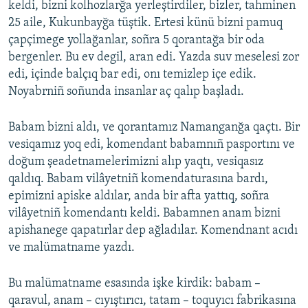
keldi, bizni kolhozlarğa yerleştirdiler, bizler, tahminen
25 aile, Kukunbayğa tüştik. Ertesi künü bizni pamuq
çapçimege yollağanlar, soñra 5 qorantağa bir oda
bergenler. Bu ev degil, aran edi. Yazda suv meselesi zor
edi, içinde balçıq bar edi, onı temizlep içe edik.
Noyabrniñ soñunda insanlar aç qalıp başladı.
Babam bizni aldı, ve qorantamız Namanganğa qaçtı. Bir
vesiqamız yoq edi, komendant babamnıñ pasportını ve
doğum şeadetnamelerimizni alıp yaqtı, vesiqasız
qaldıq. Babam vilâyetniñ komendaturasına bardı,
epimizni apiske aldılar, anda bir afta yattıq, soñra
vilâyetniñ komendantı keldi. Babamnen anam bizni
apishanege qapatırlar dep ağladılar. Komendnant acıdı
ve malümatname yazdı.
Bu malümatname esasında işke kirdik: babam –
qaravul, anam – cıyıştırıcı, tatam – toquyıcı fabrikasına