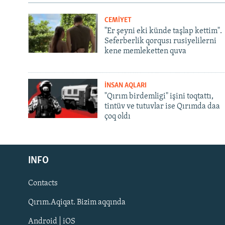
CEMİYET
"Er şeyni eki künde taşlap kettim".
Seferberlik qorqusı rusiyelilerni
kene memleketten quva
İNSAN AQLARI
"Qırım birdemligi" işini toqtattı,
tintüv ve tutuvlar ise Qırımda daa
çoq oldı
Русский
Українською
INFO
Contacts
QOŞULIÑIZ!
Qırım.Aqiqat. Bizim aqqında
Android | iOS