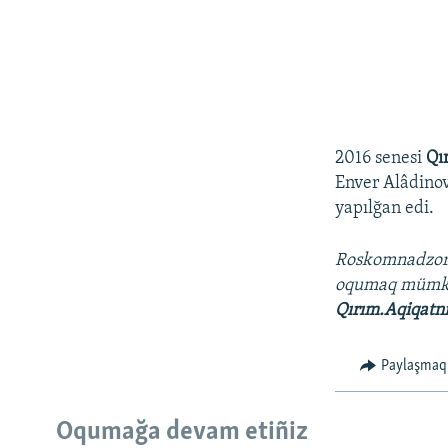
2016 senesi
Qı
Enver Alâdinov
yapılğan edi.
Roskomnadzo
oqumaq müm
Qırım.Aqiqatn
Paylaşmaq
Oqumağa devam etiñiz