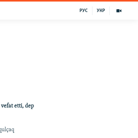
РУС
УКР
vefat etti, dep
qulçaq