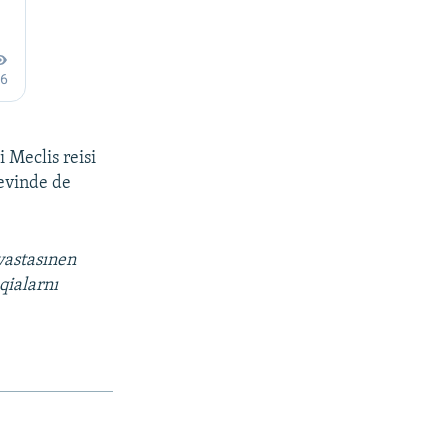
 Meclis reisi
 evinde de
vastasınen
qialarnı