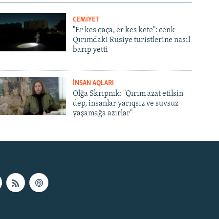
CEMİYET
"Er kes qaça, er kes kete": cenk
Qırımdaki Rusiye turistlerine nasıl
barıp yetti
İNSAN AQLARI
Olğa Skrıpnık: "Qırım azat etilsin
dep, insanlar yarıqsız ve suvsuz
yaşamağa azırlar"