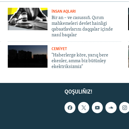
İNSAN AQLARI
Bir an – ve casussıñ. Qırım
mahkemeleri devlet hainligi
qabaatlavlarını daqqalar içinde
nasıl baqalar
CEMİYET
"Haberlerge köre, yarıq bere
ekenler, amma biz bütünley
ekektriksizmiz"
QOŞULIÑIZ!