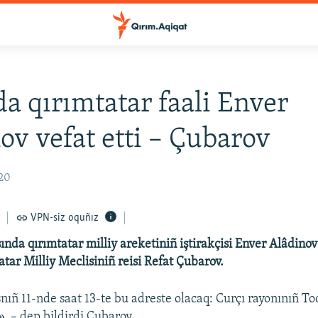
a qırımtatar faali Enver
ov vefat etti – Çubarov
:20
VPN-siz oquñız
nda qırımtatar milliy areketiniñ iştirakçisi Enver Alâdinov 
atar Milliy Meclisiniñ reisi Refat Çubarov.
ıñ 11-nde saat 13-te bu adreste olacaq: Curçı rayonınıñ To
», – dep bildirdi Çubarov.