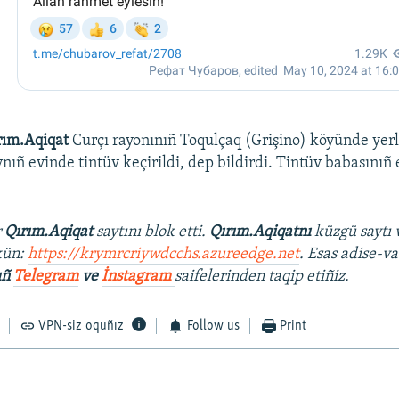
rım.Aqiqat
Curçı rayonınıñ Toqulçaq (Grişino) köyünde yerli
nıñ evinde tintüv keçirildi, dep bildirdi. Tintüv babasınıñ
r
Qırım.Aqiqat
saytını blok etti.
Qırım.Aqiqatnı
küzgü saytı 
kün:
https://krymrcriywdcchs.azureedge.net
. Esas adise-va
ıñ
Telegram
ve
İnstagram
saifelerinden taqip etiñiz.
VPN-siz oquñız
Follow us
Print