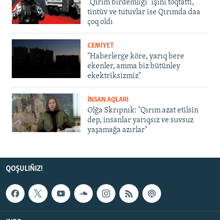
"Qırım birdemligi" işini toqtattı,
tintüv ve tutuvlar ise Qırımda daa
çoq oldı
CEMİYET
"Haberlerge köre, yarıq bere
ekenler, amma biz bütünley
ekektriksizmiz"
İNSAN AQLARI
Olğa Skrıpnık: "Qırım azat etilsin
dep, insanlar yarıqsız ve suvsuz
yaşamağa azırlar"
QOŞULIÑIZ!