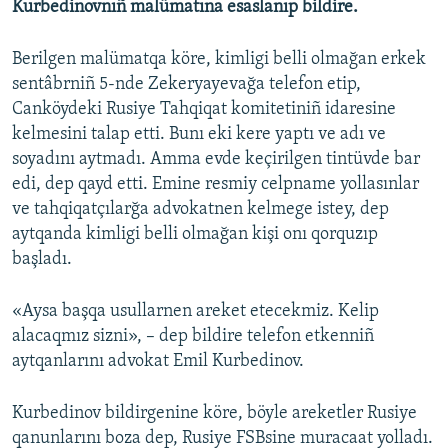
Kurbedinovnıñ malümatına esaslanıp bildire.
Русский
Berilgen malümatqa köre, kimligi belli olmağan erkek
Українською
sentâbrniñ 5-nde Zekeryayevağa telefon etip,
Canköydeki Rusiye Tahqiqat komitetiniñ idaresine
QOŞULIÑIZ!
kelmesini talap etti. Bunı eki kere yaptı ve adı ve
soyadını aytmadı. Amma evde keçirilgen tintüvde bar
edi, dep qayd etti. Emine resmiy celpname yollasınlar
ve tahqiqatçılarğa advokatnen kelmege istey, dep
RFE/RS bütün saytları
aytqanda kimligi belli olmağan kişi onı qorquzıp
başladı.
«Aysa başqa usullarnen areket etecekmiz. Kelip
alacaqmız sizni», – dep bildire telefon etkenniñ
aytqanlarını advokat Emil Kurbedinov.
Kurbedinov bildirgenine köre, böyle areketler Rusiye
qanunlarını boza dep, Rusiye FSBsine muracaat yolladı.