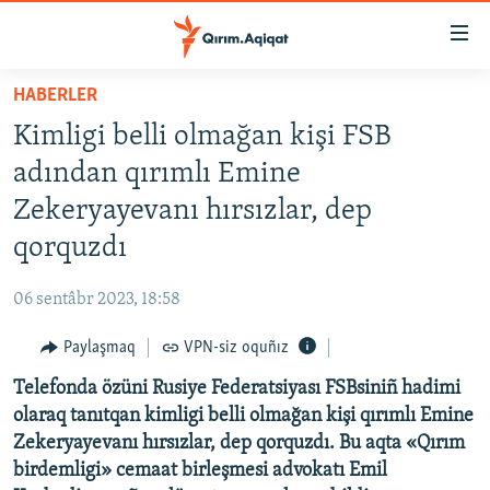
Link
açıqlığı
Esas
HABERLER
mündericege
HABERLER
Kimligi belli olmağan kişi FSB
qaytmaq
SİYASET
Baş
adından qırımlı Emine
İQTİSADİYAT
navigatsiyağa
Zekeryayevanı hırsızlar, dep
qaytmaq
CEMİYET
qorquzdı
Qıdıruvğa
MEDENİYET
qaytmaq
06 sentâbr 2023, 18:58
İNSAN AQLARI
Paylaşmaq
VPN-siz oquñız
VİDEO
Telefonda özüni Rusiye Federatsiyası FSBsiniñ hadimi
SÜRET
olaraq tanıtqan kimligi belli olmağan kişi qırımlı Emine
BLOGLAR
Zekeryayevanı hırsızlar, dep qorquzdı. Bu aqta «Qırım
birdemligi» cemaat birleşmesi advokatı Emil
FİKİR