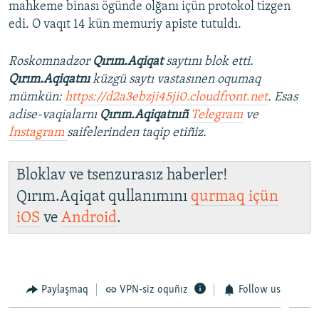
mahkeme binası ögünde olğanı içün protokol tizgen
edi. O vaqıt 14 kün memuriy apiste tutuldı.
Roskomnadzor
Qırım.Aqiqat
saytını blok etti.
Qırım.Aqiqatnı
küzgü saytı vastasınen oqumaq
mümkün:
https://d2a3ebzji45ji0.cloudfront.net
. Esas
adise-vaqialarnı
Qırım.Aqiqatnıñ
Telegram
ve
İnstagram
saifelerinden taqip etiñiz.
Bloklav ve tsenzurasız haberler!
Qırım.Aqiqat qullanımını
qurmaq içün
iOS
ve
Android
.
Paylaşmaq
VPN-siz oquñız
Follow us