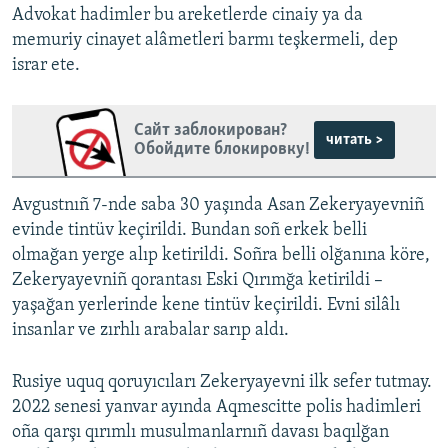
Advokat hadimler bu areketlerde cinaiy ya da
memuriy cinayet alâmetleri barmı teşkermeli, dep
israr ete.
Сайт заблокирован?
читать >
Обойдите блокировку!
Avgustnıñ 7-nde saba 30 yaşında Asan Zekeryayevniñ
evinde tintüv keçirildi. Bundan soñ erkek belli
olmağan yerge alıp ketirildi. Soñra belli olğanına köre,
Zekeryayevniñ qorantası Eski Qırımğa ketirildi –
yaşağan yerlerinde kene tintüv keçirildi. Evni silâlı
insanlar ve zırhlı arabalar sarıp aldı.
Rusiye uquq qoruyıcıları Zekeryayevni ilk sefer tutmay.
2022 senesi yanvar ayında Aqmescitte polis hadimleri
oña qarşı qırımlı musulmanlarnıñ davası baqılğan