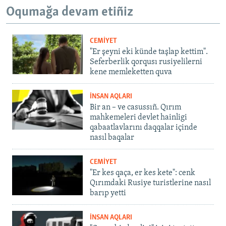
Oqumağa devam etiñiz
CEMİYET
"Er şeyni eki künde taşlap kettim".
Seferberlik qorqusı rusiyelilerni
kene memleketten quva
İNSAN AQLARI
Bir an – ve casussıñ. Qırım
mahkemeleri devlet hainligi
qabaatlavlarını daqqalar içinde
nasıl baqalar
CEMİYET
"Er kes qaça, er kes kete": cenk
Qırımdaki Rusiye turistlerine nasıl
barıp yetti
İNSAN AQLARI