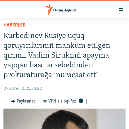
Link
açıqlığı
Esas
HABERLER
mündericege
HABERLER
Kurbedinov Rusiye uquq
qaytmaq
SİYASET
Baş
qoruyıcılarınıñ mahküm etilgen
İQTİSADİYAT
navigatsiyağa
qırımlı Vadim Siruknıñ apayına
qaytmaq
CEMİYET
yapqan basqısı sebebinden
Qıdıruvğa
MEDENİYET
qaytmaq
prokuraturağa muracaat etti
İNSAN AQLARI
07 aprel 2025, 15:20
VİDEO
Paylaşmaq
VPN-siz oquñız
SÜRET
BLOGLAR
FİKİR