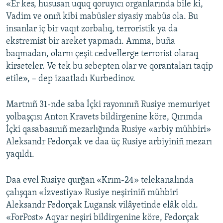
«Er kes, hususan uquq qoruyıcı organlarında bile ki,
Vadim ve onıñ kibi mabüsler siyasiy mabüs ola. Bu
insanlar iç bir vaqıt zorbalıq, terroristik ya da
ekstremist bir areket yapmadı. Amma, buña
baqmadan, olarnı çeşit cedvellerge terrorist olaraq
kirseteler. Ve tek bu sebepten olar ve qorantaları taqip
etile», – dep izaatladı Kurbedinov.
Martnıñ 31-nde saba İçki rayonınıñ Rusiye memuriyet
yolbaşçısı Anton Kravets bildirgenine köre, Qırımda
İçki qasabasınıñ mezarlığında Rusiye «arbiy mühbiri»
Aleksandr Fedorçak ve daa üç Rusiye arbiyiniñ mezarı
yaqıldı.
Daa evel Rusiye qurğan «Krım-24» telekanalında
çalışqan «İzvestiya» Rusiye neşiriniñ mühbiri
Aleksandr Fedorçak Lugansk vilâyetinde elâk oldı.
«ForPost» Aqyar neşiri bildirgenine köre, Fedorçak