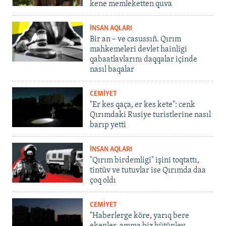
kene memleketten quva
İNSAN AQLARI
Bir an – ve casussıñ. Qırım
mahkemeleri devlet hainligi
qabaatlavlarını daqqalar içinde
nasıl baqalar
CEMİYET
"Er kes qaça, er kes kete": cenk
Qırımdaki Rusiye turistlerine nasıl
barıp yetti
İNSAN AQLARI
"Qırım birdemligi" işini toqtattı,
tintüv ve tutuvlar ise Qırımda daa
çoq oldı
CEMİYET
"Haberlerge köre, yarıq bere