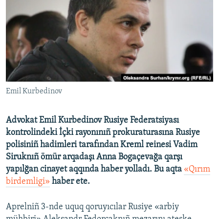
Русский
Українською
QOŞULIÑIZ!
Emil Kurbedinov
RFE/RS bütün saytları
Advokat Emil Kurbedinov Rusiye Federatsiyası
kontrolindeki İçki rayonınıñ prokuraturasına Rusiye
polisiniñ hadimleri tarafından Kreml reinesi Vadim
Siruknıñ ömür arqadaşı Anna Bogaçevağa qarşı
yapılğan cinayet aqqında haber yolladı. Bu aqta
«Qırım
birdemligi»
haber ete.
Aprelniñ 3-nde uquq qoruyıcılar Rusiye «arbiy