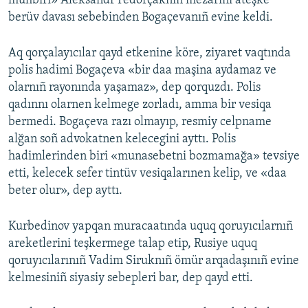
mühbiri» Aleksandr Fedorçaknıñ mezarını ateşke
berüv davası sebebinden Bogaçevanıñ evine keldi.
Aq qorçalayıcılar qayd etkenine köre, ziyaret vaqtında
polis hadimi Bogaçeva «bir daa maşina aydamaz ve
olarnıñ rayonında yaşamaz», dep qorquzdı. Polis
qadınnı olarnen kelmege zorladı, amma bir vesiqa
bermedi. Bogaçeva razı olmayıp, resmiy celpname
alğan soñ advokatnen kelecegini ayttı. Polis
hadimlerinden biri «munasebetni bozmamağa» tevsiye
etti, kelecek sefer tintüv vesiqalarınen kelip, ve «daa
beter olur», dep ayttı.
Kurbedinov yapqan muracaatında uquq qoruyıcılarnıñ
areketlerini teşkermege talap etip, Rusiye uquq
qoruyıcılarınıñ Vadim Siruknıñ ömür arqadaşınıñ evine
kelmesiniñ siyasiy sebepleri bar, dep qayd etti.