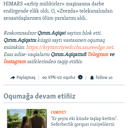
HIMARS «arbiy mühbirler» maşinasına darbe
endirgende elâk oldı. O, «Zvezda» telekanalından
zenaatdaşlarınen ölüm yaralarını aldı.
Roskomnadzor
Qırım.Aqiqat
saytını blok etti.
Qırım.Aqiqatnı
küzgü saytı vastasınen oqumaq
mümkün:
https://krymrcriywdcchs.azureedge.net
.
Esas adise-vaqialarnı
Qırım.Aqiqatnıñ
Telegram
ve
İnstagram
saifelerinden taqip etiñiz.
Paylaşmaq
VPN-siz oquñız
Follow us
Oqumağa devam etiñiz
CEMİYET
"Er şeyni eki künde taşlap kettim".
Seferberlik qorqusı rusiyelilerni