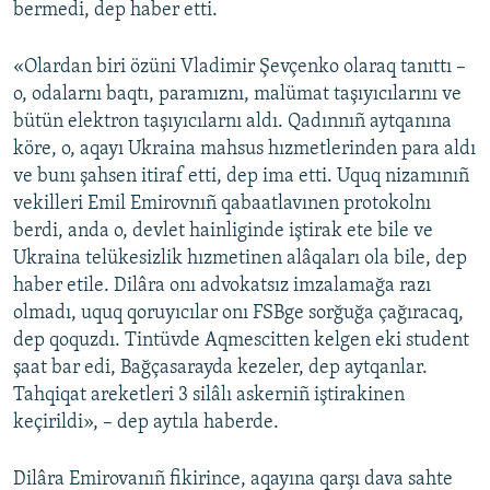
bermedi, dep haber etti.
«Olardan biri özüni Vladimir Şevçenko olaraq tanıttı –
o, odalarnı baqtı, paramıznı, malümat taşıyıcılarını ve
bütün elektron taşıyıcılarnı aldı. Qadınnıñ aytqanına
köre, o, aqayı Ukraina mahsus hızmetlerinden para aldı
ve bunı şahsen itiraf etti, dep ima etti. Uquq nizamınıñ
vekilleri Emil Emirovnıñ qabaatlavınen protokolnı
berdi, anda o, devlet hainliginde iştirak ete bile ve
Ukraina telükesizlik hızmetinen alâqaları ola bile, dep
haber etile. Dilâra onı advokatsız imzalamağa razı
olmadı, uquq qoruyıcılar onı FSBge sorğuğa çağıracaq,
dep qoquzdı. Tintüvde Aqmescitten kelgen eki student
şaat bar edi, Bağçasarayda kezeler, dep aytqanlar.
Tahqiqat areketleri 3 silâlı askerniñ iştirakinen
keçirildi», – dep aytıla haberde.
Dilâra Emirovanıñ fikirince, aqayına qarşı dava sahte