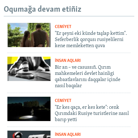
Oqumağa devam etiñiz
CEMİYET
"Er şeyni eki künde taşlap kettim".
Seferberlik qorqusı rusiyelilerni
kene memleketten quva
İNSAN AQLARI
Bir an – ve casussıñ. Qırım
mahkemeleri devlet hainligi
qabaatlavlarını daqqalar içinde
nasıl baqalar
CEMİYET
"Er kes qaça, er kes kete": cenk
Qırımdaki Rusiye turistlerine nasıl
barıp yetti
İNSAN AQLARI