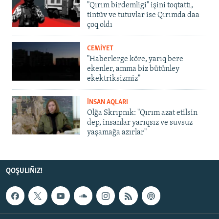
"Qırım birdemligi" işini toqtattı,
tintüv ve tutuvlar ise Qırımda daa
çoq oldı
CEMİYET
"Haberlerge köre, yarıq bere
ekenler, amma biz bütünley
ekektriksizmiz"
İNSAN AQLARI
Olğa Skrıpnık: "Qırım azat etilsin
dep, insanlar yarıqsız ve suvsuz
yaşamağa azırlar"
QOŞULIÑIZ!