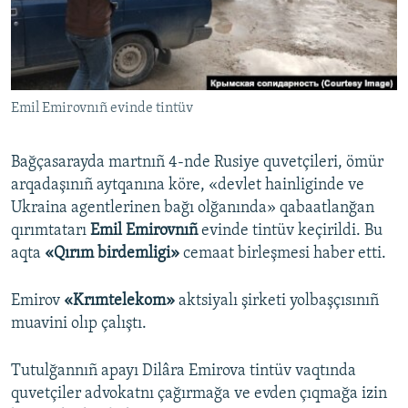
Русский
Українською
Emil Emirovnıñ evinde tintüv
QOŞULIÑIZ!
Bağçasarayda martnıñ 4-nde Rusiye quvetçileri, ömür
arqadaşınıñ aytqanına köre, «devlet hainliginde ve
RFE/RS bütün saytları
Ukraina agentlerinen bağı olğanında» qabaatlanğan
qırımtatarı
Emil Emirovnıñ
evinde tintüv keçirildi. Bu
aqta
«Qırım birdemligi»
cemaat birleşmesi haber etti.
Emirov
«Krımtelekom»
aktsiyalı şirketi yolbaşçısınıñ
muavini olıp çalıştı.
Tutulğannıñ apayı Dilâra Emirova tintüv vaqtında
quvetçiler advokatnı çağırmağa ve evden çıqmağa izin