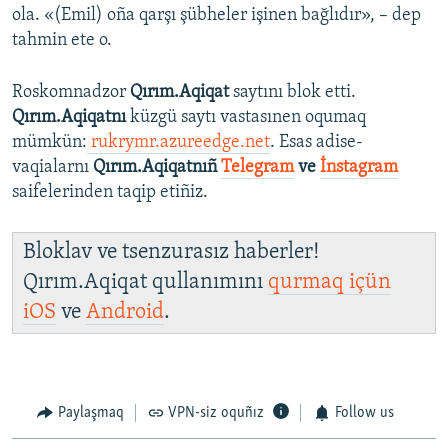
ola. «(Emil) oña qarşı şübheler işinen bağlıdır», – dep
tahmin ete o.
Roskomnadzor
Qırım.Aqiqat
saytını blok etti.
Qırım.Aqiqatnı
küzgü saytı vastasınen oqumaq
mümkün:
rukrymr.azureedge.net
. Esas adise-
vaqialarnı
Qırım.Aqiqatnıñ
Telegram
ve
İnstagram
saifelerinden taqip etiñiz.
Bloklav ve tsenzurasız haberler!
Qırım.Aqiqat qullanımını
qurmaq içün
iOS
ve
Android
.
Paylaşmaq
VPN-siz oquñız
Follow us