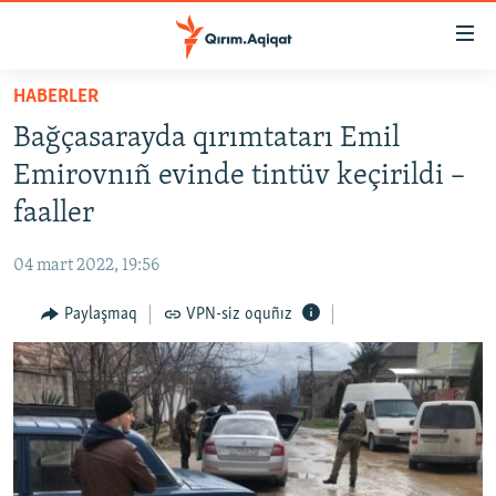
Link
açıqlığı
Esas
HABERLER
mündericege
HABERLER
Bağçasarayda qırımtatarı Emil
qaytmaq
SİYASET
Baş
Emirovnıñ evinde tintüv keçirildi –
İQTİSADİYAT
navigatsiyağa
faaller
qaytmaq
CEMİYET
Qıdıruvğa
04 mart 2022, 19:56
MEDENİYET
qaytmaq
Paylaşmaq
VPN-siz oquñız
İNSAN AQLARI
VİDEO
SÜRET
BLOGLAR
FİKİR