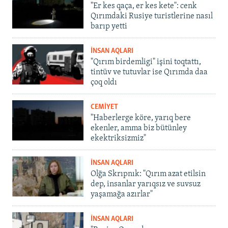
"Er kes qaça, er kes kete": cenk
Qırımdaki Rusiye turistlerine nasıl
barıp yetti
İNSAN AQLARI
"Qırım birdemligi" işini toqtattı,
tintüv ve tutuvlar ise Qırımda daa
çoq oldı
CEMİYET
"Haberlerge köre, yarıq bere
ekenler, amma biz bütünley
ekektriksizmiz"
İNSAN AQLARI
Olğa Skrıpnık: "Qırım azat etilsin
dep, insanlar yarıqsız ve suvsuz
yaşamağa azırlar"
İNSAN AQLARI