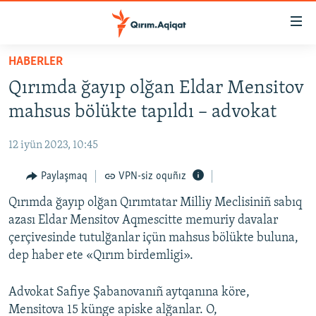
Link
açıqlığı
Esas
HABERLER
mündericege
HABERLER
Qırımda ğayıp olğan Eldar Mensitov
qaytmaq
SİYASET
Baş
mahsus bölükte tapıldı – advokat
İQTİSADİYAT
navigatsiyağa
qaytmaq
12 iyün 2023, 10:45
CEMİYET
Qıdıruvğa
MEDENİYET
Paylaşmaq
VPN-siz oquñız
qaytmaq
İNSAN AQLARI
Qırımda ğayıp olğan Qırımtatar Milliy Meclisiniñ sabıq
azası Eldar Mensitov Aqmescitte memuriy davalar
VİDEO
çerçivesinde tutulğanlar içün mahsus bölükte buluna,
SÜRET
dep haber ete «Qırım birdemligi».
BLOGLAR
Advokat Safiye Şabanovanıñ aytqanına köre,
FİKİR
Mensitova 15 künge apiske alğanlar. O,