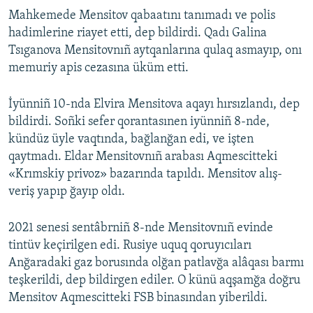
Mahkemede Mensitov qabaatını tanımadı ve polis
hadimlerine riayet etti, dep bildirdi. Qadı Galina
Tsıganova Mensitovnıñ aytqanlarına qulaq asmayıp, onı
memuriy apis cezasına üküm etti.
İyünniñ 10-nda Elvira Mensitova aqayı hırsızlandı, dep
bildirdi. Soñki sefer qorantasınen iyünniñ 8-nde,
kündüz üyle vaqtında, bağlanğan edi, ve işten
qaytmadı. Eldar Mensitovnıñ arabası Aqmescitteki
«Krımskiy privoz» bazarında tapıldı. Mensitov alış-
veriş yapıp ğayıp oldı.
2021 senesi sentâbrniñ 8-nde Mensitovnıñ evinde
tintüv keçirilgen edi. Rusiye uquq qoruyıcıları
Anğaradaki gaz borusında olğan patlavğa alâqası barmı
teşkerildi, dep bildirgen ediler. O künü aqşamğa doğru
Mensitov Aqmescitteki FSB binasından yiberildi.