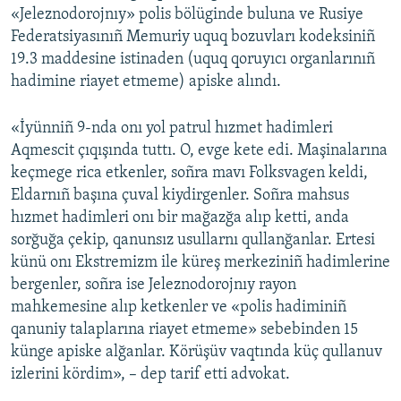
«Jeleznodorojnıy» polis bölüginde buluna ve Rusiye
Русский
Federatsiyasınıñ Memuriy uquq bozuvları kodeksiniñ
19.3 maddesine istinaden (uquq qoruyıcı organlarınıñ
Українською
hadimine riayet etmeme) apiske alındı.
QOŞULIÑIZ!
«İyünniñ 9-nda onı yol patrul hızmet hadimleri
Aqmescit çıqışında tuttı. O, evge kete edi. Maşinalarına
keçmege rica etkenler, soñra mavı Folksvagen keldi,
Eldarnıñ başına çuval kiydirgenler. Soñra mahsus
RFE/RS bütün saytları
hızmet hadimleri onı bir mağazğa alıp ketti, anda
sorğuğa çekip, qanunsız usullarnı qullanğanlar. Ertesi
künü onı Ekstremizm ile küreş merkeziniñ hadimlerine
bergenler, soñra ise Jeleznodorojnıy rayon
mahkemesine alıp ketkenler ve «polis hadiminiñ
qanuniy talaplarına riayet etmeme» sebebinden 15
künge apiske alğanlar. Körüşüv vaqtında küç qullanuv
izlerini kördim», – dep tarif etti advokat.