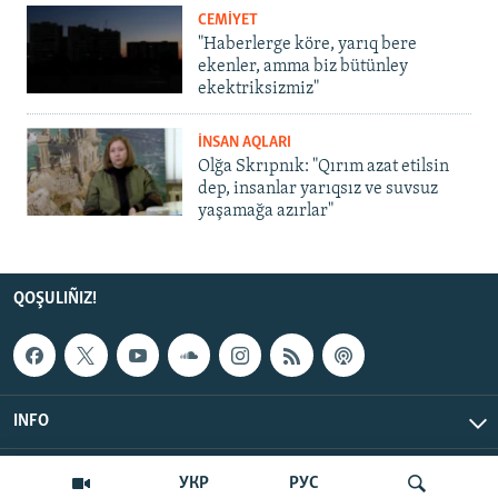
CEMİYET
"Haberlerge köre, yarıq bere
ekenler, amma biz bütünley
ekektriksizmiz"
İNSAN AQLARI
Olğa Skrıpnık: "Qırım azat etilsin
dep, insanlar yarıqsız ve suvsuz
yaşamağa azırlar"
QOŞULIÑIZ!
INFO
© Qırım.Aqiqat, 2026 | All Rights Reserved.
УКР
РУС