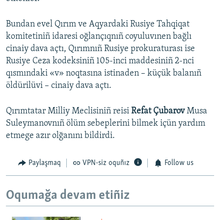
Bundan evel Qırım ve Aqyardaki Rusiye Tahqiqat
komitetiniñ idaresi oğlançıqnıñ coyuluvınen bağlı
cinaiy dava açtı, Qırımnıñ Rusiye prokuraturası ise
Rusiye Ceza kodeksiniñ 105-inci maddesiniñ 2-nci
qısmındaki «v» noqtasına istinaden – küçük balanıñ
öldürilüvi – cinaiy dava açtı.
Qırımtatar Milliy Meclisiniñ reisi
Refat Çubarov
Musa
Suleymanovnıñ ölüm sebeplerini bilmek içün yardım
etmege azır olğanını bildirdi.
Paylaşmaq
VPN-siz oquñız
Follow us
Oqumağa devam etiñiz