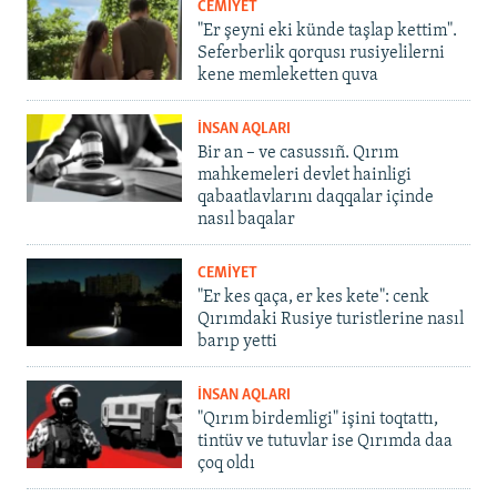
CEMİYET
"Er şeyni eki künde taşlap kettim".
Seferberlik qorqusı rusiyelilerni
kene memleketten quva
İNSAN AQLARI
Bir an – ve casussıñ. Qırım
mahkemeleri devlet hainligi
qabaatlavlarını daqqalar içinde
nasıl baqalar
CEMİYET
"Er kes qaça, er kes kete": cenk
Qırımdaki Rusiye turistlerine nasıl
barıp yetti
İNSAN AQLARI
"Qırım birdemligi" işini toqtattı,
tintüv ve tutuvlar ise Qırımda daa
çoq oldı