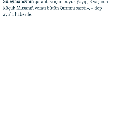
Suleymanovnıñ
qorantası içün büyük ğayıp, 3 yaşında
küçük Musanıñ vefatı bütün Qırımnı sarstı», – dep
aytıla haberde.