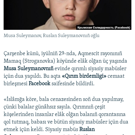
Русский
Українською
Musa Suleymanov, Ruslan Suleymanovnıñ oğlu
QOŞULIÑIZ!
Çarşenbe künü, iyülniñ 29-nda, Aqmescit rayonınıñ
Mamaq (Stroganovka) köyünde elâk olğan üç yaşında
RFE/RS bütün saytları
Musa Suleymanovnıñ
evinde qırımlı siyasiy mabüsler
içün dua yapıldı. Bu aqta
«Qırım birdemligi»
cemaat
birleşmesi
Facebook
saifesinde bildirdi.
«İslâmğa köre, bala cenazesinden soñ dua yapılmay,
çünki balalar günâhsız sayıla. Qırımnıñ çeşit
köşelerinden insanlar elâk olğan balanıñ qorantasına
qol tutmaq, babası ve bütün siyasiy mabüsler içün dua
etmek içün keldi. Siyasiy mabüs
Ruslan