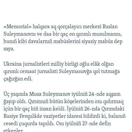
«Memorial» halqara aq qorçalayıcı merkezi Ruslan
Suleymanovnı ve daa bir qaç on qırımlı musulmannı,
bunıñ kibi davalarnıñ mabüslerini siyasiy mabüs dep
saya.
Ukraina jurnalistleri milliy birligi oğlu elâk olğan
qırımlı cemaat jurnalisti Suleymanovğa qol tutmağa
çağırğan edi.
Üç yaşında Musa Suleymanov iyülniñ 24-nde aqşam
ğayıp oldı. Qırımnıñ bütün köşelerinden onı qıdırmaq
içün bir qaç biñ insan keldi. İyülniñ 26-nda Qırımdaki
Rusiye Fevqulâde vaziyetler idaresi bildirdi ki, balanıñ
cesedi çuqurda tapıldı. Onı iyülniñ 27-nde defin
etkenler.