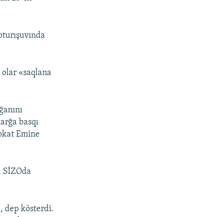
oturışuvında
 olar «saqlana
ğanını
larğa basqı
vokat Emine
, SİZOda
, dep kösterdi.