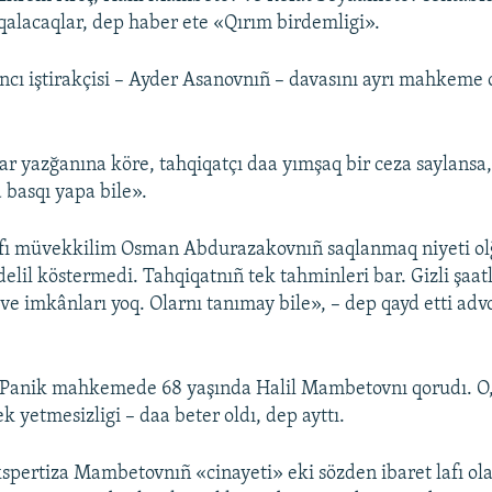
alacaqlar, dep haber ete «Qırım birdemligi».
ncı iştirakçisi – Ayder Asanovnıñ – davasını ayrı mahkeme 
lar yazğanına köre, tahqiqatçı daa yımşaq bir ceza saylansa,
 basqı yapa bile».
afı müvekkilim Osman Abdurazakovnıñ saqlanmaq niyeti ol
delil köstermedi. Tahqiqatnıñ tek tahminleri bar. Gizli şaat
ve imkânları yoq. Olarnı tanımay bile», – dep qayd etti ad
 Panik mahkemede 68 yaşında Halil Mambetovnı qorudı. O
ek yetmesizligi – daa beter oldı, dep ayttı.
spertiza Mambetovnıñ «cinayeti» eki sözden ibaret lafı ola