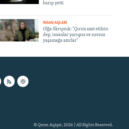
barıp yetti
İNSAN AQLARI
Olğa Skrıpnık: "Qırım azat etilsin
dep, insanlar yarıqsız ve suvsuz
yaşamağa azırlar"
© Qırım.Aqiqat, 2026 | All Rights Reserved.