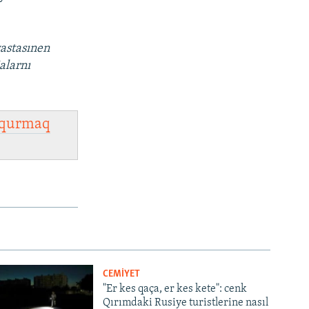
.
vastasınen
alarnı
qurmaq
CEMİYET
"Er kes qaça, er kes kete": cenk
Qırımdaki Rusiye turistlerine nasıl