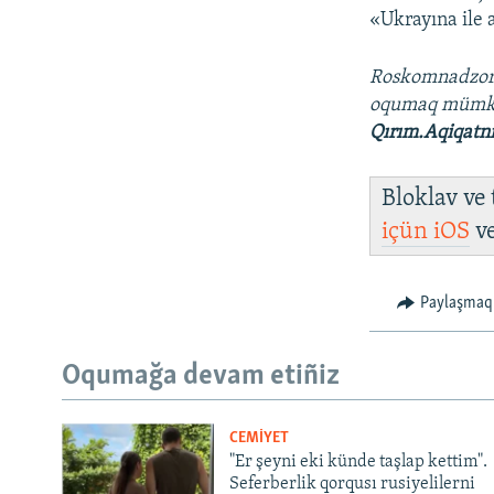
«Ukrayına ile 
Roskomnadzo
oqumaq mümk
Qırım.Aqiqatn
Bloklav ve
içün
iOS
v
Paylaşmaq
Oqumağa devam etiñiz
CEMİYET
"Er şeyni eki künde taşlap kettim".
Seferberlik qorqusı rusiyelilerni