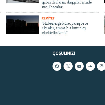
qabaatlavlarını daqqalar içinde
nasıl baqalar
CEMİYET
"Haberlerge köre, yarıq bere
ekenler, amma biz bütünley
ekektriksizmiz"
QOŞULIÑIZ!