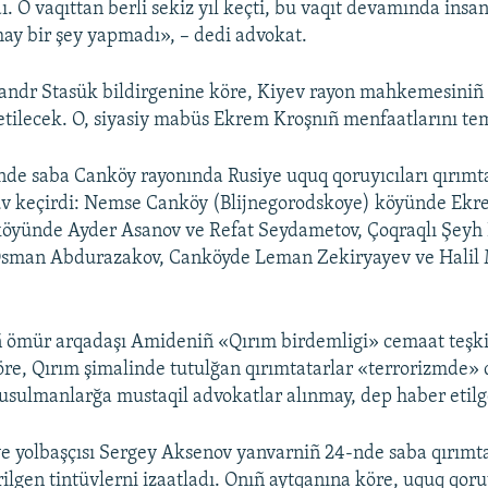
ı. O vaqıttan berli sekiz yıl keçti, bu vaqıt devamında insan
y bir şey yapmadı», – dedi advokat.
andr Stasük bildirgenine köre, Kiyev rayon mahkemesiniñ 
 etilecek. O, siyasiy mabüs Ekrem Kroşnıñ menfaatlarını tem
de saba Canköy rayonında Rusiye uquq qoruyıcıları qırımt
tüv keçirdi: Nemse Canköy (Blijnegorodskoye) köyünde Ekr
öyünde Ayder Asanov ve Refat Seydametov, Çoqraqlı Şeyh 
sman Abdurazakov, Canköyde Leman Zekiryayev ve Halil
 ömür arqadaşı Amideniñ «Qırım birdemligi» cemaat teşki
öre, Qırım şimalinde tutulğan qırımtatarlar «terrorizmde»
musulmanlarğa mustaqil advokatlar alınmay, dep haber etilg
e yolbaşçısı Sergey Aksenov yanvarniñ 24-nde saba qırımt
ilgen tintüvlerni izaatladı. Onıñ aytqanına köre, uquq qoru