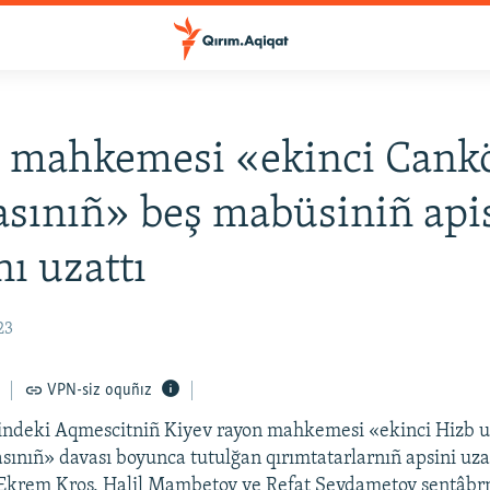
e mahkemesi «ekinci Cank
sınıñ» beş mabüsiniñ api
nı uzattı
23
VPN-siz oquñız
lindeki Aqmescitniñ Kiyev rayon mahkemesi «ekinci Hizb u
ınıñ» davası boyunca tutulğan qırımtatarlarnıñ apsini uz
Ekrem Kroş, Halil Mambetov ve Refat Seydametov sentâbr