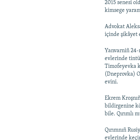
2015 senesi old
kimsege yarama
Advokat Aleks
içinde şikâyet
Yanvarniñ 24-n
evlerinde tin
Timofeyevka k
(Dneprovka) O
evini.
Ekrem Kroşnıñ
bildirgenine k
bile. Qırımlı 
Qırımnıñ Rusiy
evlerinde keçir