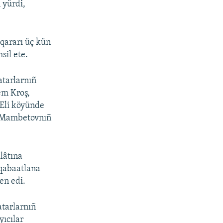
 yürdi,
qararı üç kün
sil ete.
atarlarnıñ
em Kroş,
Eli köyünde
 Mambetovnıñ
lâtına
 qabaatlana
en edi.
atarlarnıñ
yıcılar