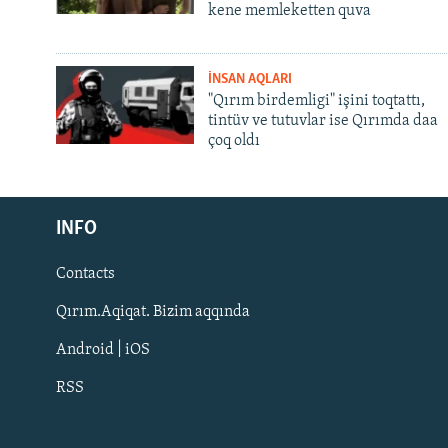
kene memleketten quva
İNSAN AQLARI
"Qırım birdemligi" işini toqtattı,
tintüv ve tutuvlar ise Qırımda daa
çoq oldı
Русский
Українською
INFO
Contacts
QOŞULIÑIZ!
Qırım.Aqiqat. Bizim aqqında
Android | iOS
RSS
RFE/RS bütün saytları