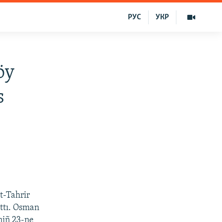
РУС
УКР
öy
s
t-Tahrir
attı. Osman
niñ 23-ne