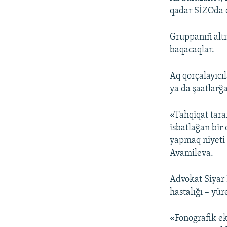
qadar SİZOda q
Gruppanıñ altı
baqacaqlar.
Aq qorçalayıcı
ya da şaatlarğa
«Tahqiqat tar
isbatlağan bir 
yapmaq niyeti 
Avamileva.
Advokat Siyar
hastalığı – yür
«Fonografik ek