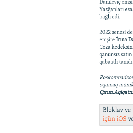
Danılovıç emşir
Yazğanları esa
bağlı edi.
2022 senesi de
emşire
İrına D
Ceza kodeksini
qanunsız satın 
qabaatlı tanıd
Roskomnadzo
oqumaq mümk
Qırım.Aqiqatn
Bloklav ve
içün
iOS
v