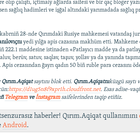
e olıp çalıştı, içtimaiy ağlarda saifesi ve bir qaç bloger yazı
sen sağlıq hadimleri ve işğal altındaki yarımadada sağlıq 
kabrniñ 28-nde Qırımdaki Rusiye mahkemesi vatandaş jurn
anılovıçnı
yedi yılğa apis cazasına makhüm etti. Mahkeme 
ñ 222.1 maddesine istinaden «Patlayıcı madde ya da patlayı
aluv, berüv, satuv, saqlav, taşuv, yollav ya da yanında taşı
ı. Apis cezasından ğayrı qadın 50 biñ ruble para cezasını öd
r
Qırım.Aqiqat
saytını blok etti.
Qırım.Aqiqatnı
küzgü saytı 
ün:
https://d1ug5n8f9xpr1h.cloudfront.net
. Esas adise-vaqi
ıñ
Telegram
ve
İnstagram
saifelerinden taqip etiñiz.
 tsenzurasız haberler! Qırım.Aqiqat qullanımını
e
Android
.