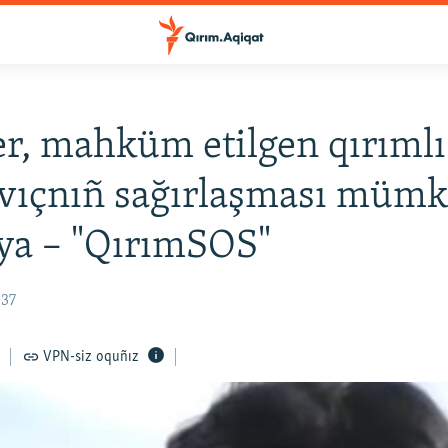
r, mahküm etilgen qırımlı
ovıçnıñ sağırlaşması müm
ya – "QırımSOS"
:37
VPN-siz oquñız