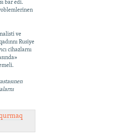
sı bar edi.
problemlerinen
alisti ve
qadınnı Rusiye
cı cihazlarnı
masında»
emeli.
vastasınen
alarnı
qurmaq