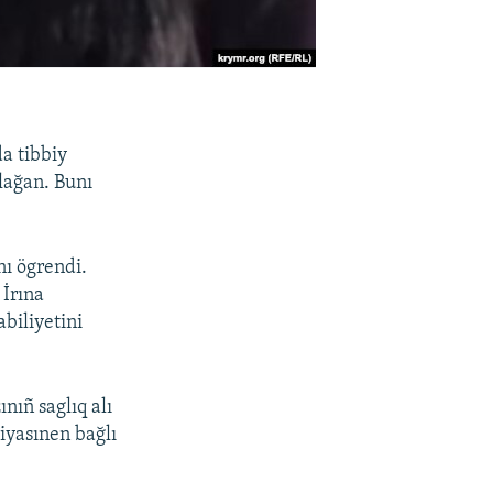
a tibbiy
qlağan. Bunı
nı ögrendi.
 İrına
biliyetini
nıñ saglıq alı
iyasınen bağlı