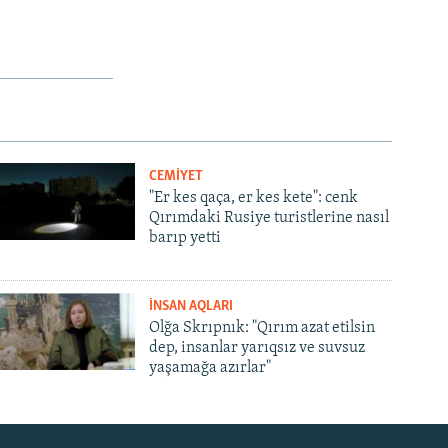
CEMİYET
"Er kes qaça, er kes kete": cenk
Qırımdaki Rusiye turistlerine nasıl
barıp yetti
İNSAN AQLARI
Olğa Skrıpnık: "Qırım azat etilsin
dep, insanlar yarıqsız ve suvsuz
yaşamağa azırlar"