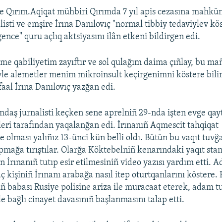
 Qırım.Aqiqat mühbiri Qırımda 7 yıl apis cezasına mahkü
isti ve emşire İrına Danılovıç "normal tibbiy tedaviylev kö
ence" quru açlıq aktsiyasını ilân etkeni bildirgen edi.
itme qabiliyetim zayıftır ve sol qulağım daima çıñlay, bu m
öyle alemetler menim mikroinsult keçirgenimni köstere bilir
ı faal İrına Danılovıç yazğan edi.
ndaş jurnalisti keçken sene aprelniñ 29-nda işten evge qa
leri tarafından yaqalanğan edi. İrınanıñ Aqmescit tahqiqat
 olması yalıñız 13-ünci kün belli oldı. Bütün bu vaqıt tuvğ
tapmağa tırıştılar. Olarğa Köktebelniñ kenarındaki yaqıt sta
n İrınanıñ tutıp esir etilmesiniñ video yazısı yardım etti. 
ç kişiniñ İrınanı arabağa nasıl itep oturtqanlarını köstere.
ñ babası Rusiye polisine ariza ile muracaat eterek, adam tu
ile bağlı cinayet davasınıñ başlanmasını talap etti.