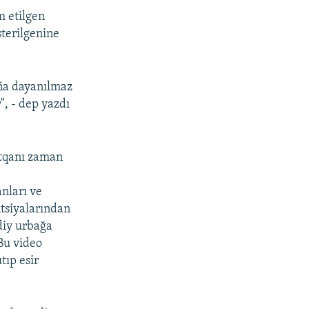
m etilgen
sterilgenine
aña dayanılmaz
", - dep yazdı
ytqanı zaman
anları ve
ntsiyalarından
Adiy urbağa
 Bu video
tıp esir