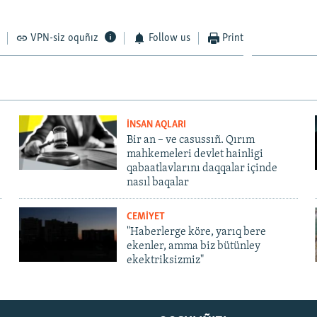
VPN-siz oquñız
Follow us
Print
İNSAN AQLARI
Bir an – ve casussıñ. Qırım
mahkemeleri devlet hainligi
qabaatlavlarını daqqalar içinde
nasıl baqalar
CEMİYET
"Haberlerge köre, yarıq bere
ekenler, amma biz bütünley
ekektriksizmiz"