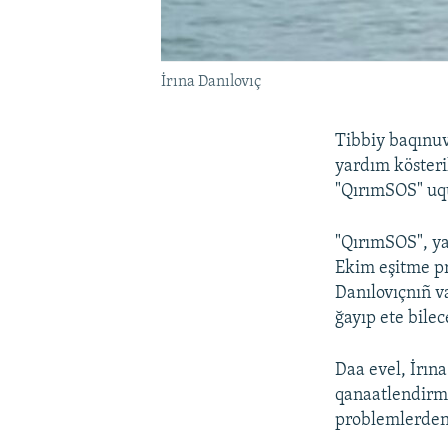
İrına Danılovıç
Tibbiy baqınuv
yardım kösteri
"QırımSOS" uquq
"QırımSOS", ya
Ekim eşitme pr
Danılovıçnıñ v
ğayıp ete bilec
Daa evel, İrına
qanaatlendirme
problemlerden