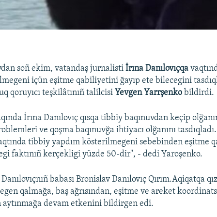
dan soñ ekim, vatandaş jurnalisti
İrına Danılovıçqa
vaqtınd
lmegeni içün eşitme qabiliyetini ğayıp ete bilecegini tasdı
 qoruyıcı teşkilâtınıñ talilcisi
Yevgen Yarrşenko
bildirdi.
qında İrına Danılovıç qısqa tibbiy baqınuvdan keçip olğanı
oblemleri ve qoşma baqınuvğa ihtiyacı olğanını tasdıqladı.
aqtında tibbiy yapdım kösterilmegeni sebebinden eşitme qa
egi faktınıñ kerçekligi yüzde 50-dir", - dedi Yaroşenko.
 Danılovıçnıñ babası Bronislav Danılovıç Qırım.Aqiqatqa qızı
gen qalmağa, baş ağrısından, eşitme ve areket koordinats
 aytınmağa devam etkenini bildirgen edi.