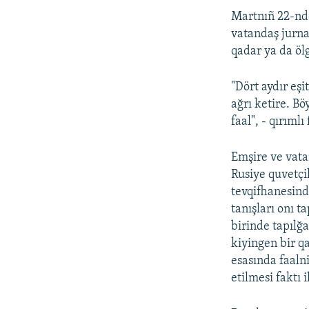
Martnıñ 22-nde
vatandaş jurnal
qadar ya da ölg
"Dört aydır eş
ağrı ketire. B
faal", - qırıml
Emşire ve vata
Rusiye quvetçi
tevqifhanesinde
tanışları onı 
birinde tapılğa
kiyingen bir qa
esasında faalni
etilmesi faktı 