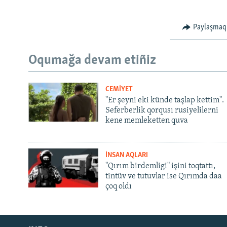
Paylaşmaq
Oqumağa devam etiñiz
CEMİYET
"Er şeyni eki künde taşlap kettim".
Seferberlik qorqusı rusiyelilerni
kene memleketten quva
İNSAN AQLARI
"Qırım birdemligi" işini toqtattı,
tintüv ve tutuvlar ise Qırımda daa
çoq oldı
Русский