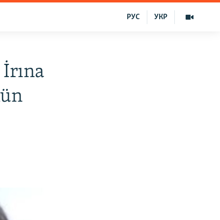
РУС
УКР
 İrına
kün