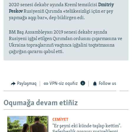
2020 senesi dekabr ayında Kreml temsilcisi
Dmitriy
Peskov
Rusiyeniñ Qırımda «telükesizligi içün er şey
yapmağa aqqı bar», dep bildirgen edi.
BM Baş Assambleyası 2019 senesi dekabr ayında
Rusiyeni işğal etilgen Qırımdan ordusını çıqarmasına ve
Ukraina topraqlarınıñ vaqtınca işğalini toqtatmasına
çağırğan qararnı qabul etti.
Paylaşmaq
VPN-siz oquñız
Follow us
Oqumağa devam etiñiz
CEMİYET
"Er şeyni eki künde taşlap kettim".