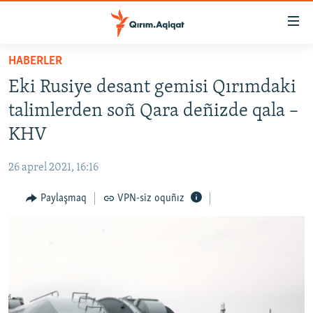
Link
açıqlığı
Esas
HABERLER
mündericege
HABERLER
Eki Rusiye desant gemisi Qırımdaki
qaytmaq
SİYASET
Baş
talimlerden soñ Qara deñizde qala –
İQTİSADİYAT
navigatsiyağa
KHV
qaytmaq
CEMİYET
Qıdıruvğa
26 aprel 2021, 16:16
MEDENİYET
qaytmaq
Paylaşmaq
VPN-siz oquñız
İNSAN AQLARI
VİDEO
SÜRET
BLOGLAR
FİKİR