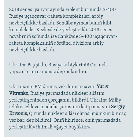
2018 senesi yanvar ayında Fiolent burnunda S-400
Rusiye uçaqquvar-raketa kompleksleri arbiy
nevbetçilikke başladı. Sentâbr ayında bunıñ kibi
kompleksler Kezlevde de yerleştirildi. 2018 senesi
noyabrniñ soñunda ise Canköyde S-400 uçaqquvar-
raketa kompleksiniñ dörtünci divizionı arbiy
nevbetçilikke başladı.
Ukraina Baş ştabı, Rusiye arbiyleriniñ Qırımda
yapqanlarını qanunsız dep adlandıra.
Ukrainanıñ BM daimiy vekiliniñ muavini
Yuriy
Vitrenko
, Rusiye yarımadada nükleer silâsını
yerleştirgeninden qorqqanını bildirdi. Ukraina Milliy
telükesizlik ve mudafaa şurasınıñ kâtip muavini
Serğiy
Krıvonis
, Qırımda nükleer silâsı olması mümkün bir qaç
yer bar, dep bildirdi. Onıñ fikirince, onıñ yarımadada
yerleştirilüv ihtimali «ğayet büyüktir».