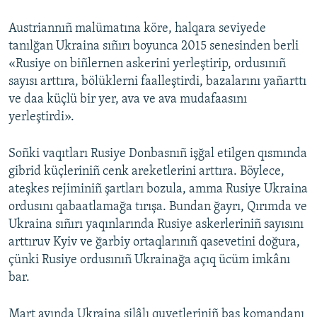
Austriannıñ malümatına köre, halqara seviyede
tanılğan Ukraina sıñırı boyunca 2015 senesinden berli
«Rusiye on biñlernen askerini yerleştirip, ordusınıñ
sayısı arttıra, bölüklerni faalleştirdi, bazalarını yañarttı
ve daa küçlü bir yer, ava ve ava mudafaasını
yerleştirdi».
Soñki vaqıtları Rusiye Donbasnıñ işğal etilgen qısmında
gibrid küçleriniñ cenk areketlerini arttıra. Böylece,
ateşkes rejiminiñ şartları bozula, amma Rusiye Ukraina
ordusını qabaatlamağa tırışa. Bundan ğayrı, Qırımda ve
Ukraina sıñırı yaqınlarında Rusiye askerleriniñ sayısını
arttıruv Kyiv ve ğarbiy ortaqlarınıñ qasevetini doğura,
çünki Rusiye ordusınıñ Ukrainağa açıq ücüm imkânı
bar.
Mart ayında Ukraina silâlı quvetleriniñ baş komandanı