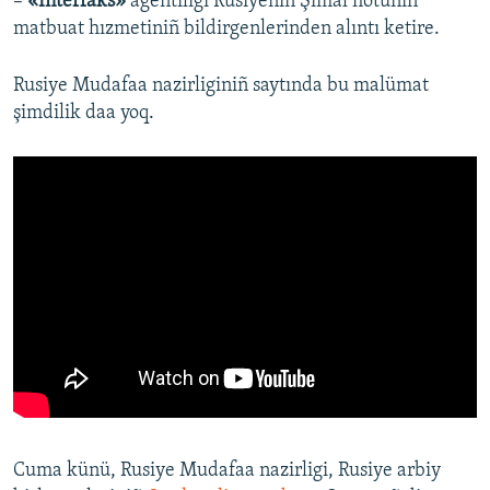
–
«İnterfaks»
agentiligi Rusiyeniñ Şimal flotunıñ
matbuat hızmetiniñ bildirgenlerinden alıntı ketire.
Rusiye Mudafaa nazirliginiñ saytında bu malümat
şimdilik daa yoq.
Cuma künü, Rusiye Mudafaa nazirligi, Rusiye arbiy