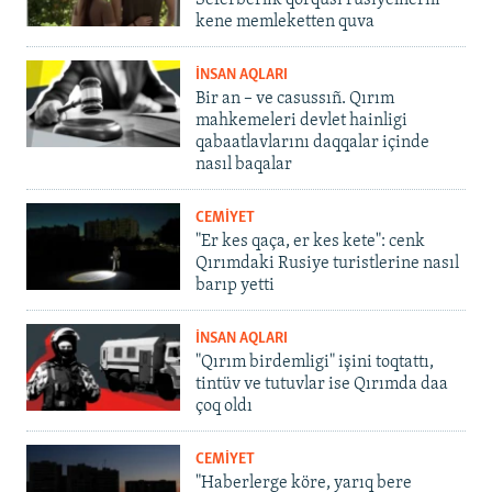
Seferberlik qorqusı rusiyelilerni
kene memleketten quva
İNSAN AQLARI
Bir an – ve casussıñ. Qırım
mahkemeleri devlet hainligi
qabaatlavlarını daqqalar içinde
nasıl baqalar
CEMİYET
"Er kes qaça, er kes kete": cenk
Qırımdaki Rusiye turistlerine nasıl
barıp yetti
İNSAN AQLARI
"Qırım birdemligi" işini toqtattı,
tintüv ve tutuvlar ise Qırımda daa
çoq oldı
CEMİYET
"Haberlerge köre, yarıq bere