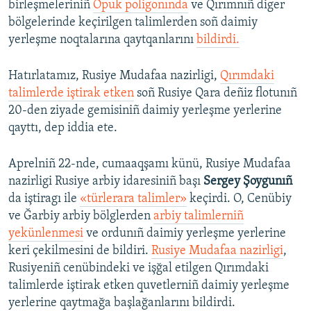
birleşmeleriniñ
Opuk poligonında
ve Qırımnıñ diger
bölgelerinde keçirilgen talimlerden soñ daimiy
yerleşme noqtalarına qaytqanlarını
bildirdi.
Hatırlatamız, Rusiye Mudafaa nazirligi,
Qırımdaki
talimlerde iştirak etken
soñ Rusiye Qara deñiz flotunıñ
20-den ziyade gemisiniñ daimiy yerleşme yerlerine
qayttı, dep iddia ete.
Aprelniñ 22-nde, cumaaqşamı künü, Rusiye Mudafaa
nazirligi Rusiye arbiy idaresiniñ başı
Sergey Şoygunıñ
da iştiragı ile
«türlerara talimler
»
keçirdi. O, Cenübiy
ve Ğarbiy arbiy bölglerden
arbiy talimlerniñ
yekünlenmesi
ve ordunıñ daimiy yerleşme yerlerine
keri çekilmesini de bildiri.
Rusiye Mudafaa nazirligi
,
Rusiyeniñ cenübindeki ve işğal etilgen Qırımdaki
talimlerde iştirak etken quvetlerniñ daimiy yerleşme
yerlerine qaytmağa başlağanlarını bildirdi.