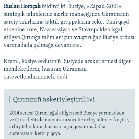
Ruslan Homçak
bildirdi ki, Rusiye, «Zapad-2021»
strategik talimlerine azırlıq manaçığınen Ukrainanıñ
şarqiy sıñırlarına taktik gruppalarını çeke. Onıñ qayd
etkenine köre, Novorossiysk ve Stavropolden işğal
etilgen Qırımğa talimler içün avuştırılğan Rusiye ordusı
yarımadada qalmağa devam ete.
Kreml, Rusiye ordusınıñ Rusiyede areket etmesi diger
memleketlerni, hususan Ukrainanı
qasevetlendirmemeli, dedi.
Qırımnıñ askeriyleştirilüvi
2014 senesi Qırım işğal etilgen soñ Rusiye yarımadada
ve Qara deñizde muntazam sürette arbiy talimler keçire,
arbiy tehnikanı, hususan uçaqquvar mudafaa
sistemasını ketirip qoya.