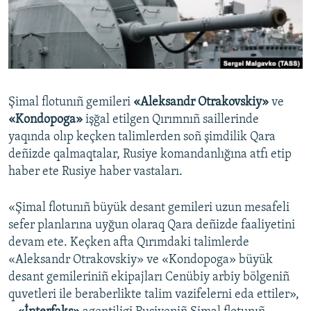
Русский
Українською
QOŞULIÑIZ!
Şimal flotunıñ gemileri
«Aleksandr Otrakovskiy»
ve
«Kondopoga»
işğal etilgen Qırımnıñ saillerinde
yaqında olıp keçken talimlerden soñ şimdilik Qara
RFE/RS bütün saytları
deñizde qalmaqtalar, Rusiye komandanlığına atfı etip
haber ete Rusiye haber vastaları.
«Şimal flotunıñ büyük desant gemileri uzun mesafeli
sefer planlarına uyğun olaraq Qara deñizde faaliyetini
devam ete. Keçken afta Qırımdaki talimlerde
«Aleksandr Otrakovskiy» ve «Kondopoga» büyük
desant gemileriniñ ekipajları Cenübiy arbiy bölgeniñ
quvetleri ile beraberlikte talim vazifelerni eda ettiler»,