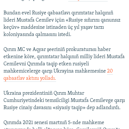
Bundan evel Rusiye qabaatlavı qırımtatar halqınıñ
lideri Mustafa Cemilev içün «Rusiye sıñırını qanunsız
keçüv» maddesine istinaden üç yıl yaşav tarzı
koloniyasında qalmasını istedi.
Qırım MC ve Aqyar şeeriniñ prokuraturası haber
etkenine köre, qırımtatar halqınıñ milliy lideri Mustafa
Cemilevni Qırımda taqip etken rusiyeli
mahkemicelerge qarşı Ukrayina mahkemesine
20
qabaatlav aktını yolladı.
Ukraina prezidentiniñ Qırım Muhtar
Cumhuriyetindeki temsilciligi Mustafa Cemilevge qarşı
Rusiye cinaiy davasını «siyasiy taqip» dep adlandırdı.
Qırımda 2021 senesi martnıñ 5-nde mahkeme