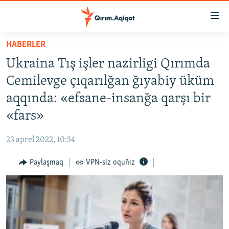
Link
açıqlığı
Esas
HABERLER
mündericege
HABERLER
Ukraina Tış işler nazirligi Qırımda
qaytmaq
SİYASET
Baş
Cemilevge çıqarılğan ğıyabiy üküm
İQTİSADİYAT
navigatsiyağa
aqqında: «efsane-insanğa qarşı bir
qaytmaq
CEMİYET
«fars»
Qıdıruvğa
MEDENİYET
qaytmaq
23 aprel 2022, 10:34
İNSAN AQLARI
Paylaşmaq
VPN-siz oquñız
VİDEO
SÜRET
BLOGLAR
FİKİR