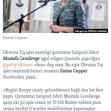
Русский
Українською
QOŞULIÑIZ!
Emine Ceppar
Ukraina Tış işler nazirligi qırımtatar halqınıñ lideri
RFE/RS bütün saytları
Mustafa Cemilevge
işğal etilgen Qırımda çıqarılğan
ğıyabiy ükümni
«fars» dep saya. Bu aqta Ukraina Tış
işler naziriniñ birinci muavini
Emine Ceppar
Facebookta yazdı.
«Bugün Rusiye cinaiy qabaatlavnen bağlı daa bir fars
yaptı. Qırımtatar halqınıñ lideri Mustafa Cemilevge
qarşı eki yıl apis cezası ve 35 biñ Rusiye rublesi para
cezası berildi (Cemilev reabilitatsiya yapamağan