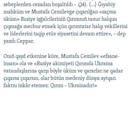
sebeplerden cezadan boşaltıldı –
QA
). (…) Ğıyabiy
mahküm ve Mustafa Cemilevge çıqarılğan «saçma
üküm» Rusiye işğalcileriniñ Qırımnıñ tamır halqını
çıqmağa mecbur etmek içün qırımtatar halqı vekillerini
ve liderlerini taqip etüv siyasetini devam ettire», – dep
yazdı Ceppar.
Onıñ qayd etkenine köre, Mustafa Cemilev «efsane-
insan» ola ve «Rusiye akimiyeti Qırımda Ukraina
vatandaşlarına qarşı böyle üküm ve qararlar ne qadar
çıqarsa çıqarsın, olar bütün medeniy dünya aytqan
faktnı inkâr etemez: Qırım – Ukrainadır!»