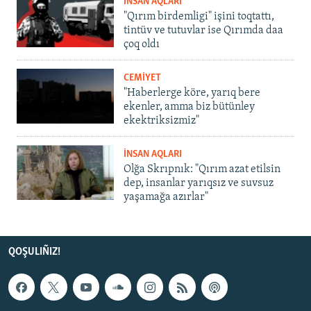
İNSAN AQLARI
"Qırım birdemligi" işini toqtattı,
tintüv ve tutuvlar ise Qırımda daa
çoq oldı
CEMİYET
"Haberlerge köre, yarıq bere
ekenler, amma biz bütünley
ekektriksizmiz"
İNSAN AQLARI
Olğa Skrıpnık: "Qırım azat etilsin
dep, insanlar yarıqsız ve suvsuz
yaşamağa azırlar"
QOŞULIÑIZ!