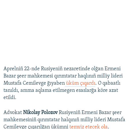
Aprelniñ 22-nde Rusiyeniñ nezaretinde olğan Ermeni
Bazar şeer mahkemesi qırımtatar haqlınıñ milliy lideri
Mustafa Cemilevge ğıyaben
üküm çıqardı
. O qabaatlı
tanıldı, amma aqlama etilmegen esaslarğa köre azat
etildi.
Advokat
Nikolay Polozov
Rusiyeniñ Ermeni Bazar şeer
mahkemesiniñ qırımtatar halqınıñ milliy lideri Mustafa
Cemilevge çıqarılğan ükümni
temyiz etecek ola
.