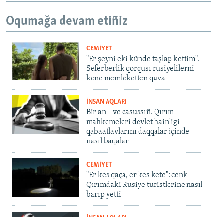
Oqumağa devam etiñiz
CEMİYET
"Er şeyni eki künde taşlap kettim".
Seferberlik qorqusı rusiyelilerni
kene memleketten quva
İNSAN AQLARI
Bir an – ve casussıñ. Qırım
mahkemeleri devlet hainligi
qabaatlavlarını daqqalar içinde
nasıl baqalar
CEMİYET
"Er kes qaça, er kes kete": cenk
Qırımdaki Rusiye turistlerine nasıl
barıp yetti