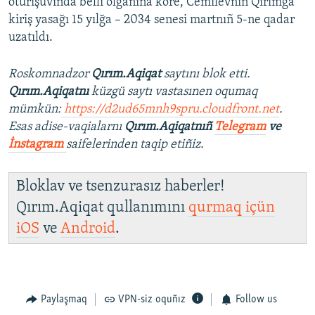
oturışuvında belli olğanına köre, Cemilevniñ Qırımğa
kiriş yasağı 15 yılğa – 2034 senesi martnıñ 5-ne qadar
uzatıldı.
Roskomnadzor
Qırım.Aqiqat
saytını blok etti.
Qırım.Aqiqatnı
küzgü saytı vastasınen oqumaq
mümkün:
https://d2ud65mnh9spru.cloudfront.net
.
Esas adise-vaqialarnı
Qırım.Aqiqatnıñ
Telegram
ve
İnstagram
saifelerinden taqip etiñiz.
Bloklav ve tsenzurasız haberler!
Qırım.Aqiqat qullanımını
qurmaq içün
iOS
ve
Android
.
Paylaşmaq
VPN-siz oquñız
Follow us