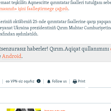
maat teşkilâtı Aqmescitte qırımtatar faalleri tutulğanı se
masınıñ» işini faalleştirmege çağırdı
.
leriniñ oktâbrniñ 25-nde qırımtatar faallerine qarşı yapqan
beyanat Ukraina prezidentiniñ Qırım Muhtar Cumhuriyetin
rafından aydınlatıldı.
 tsenzurasız haberler! Qırım.Aqiqat qullanımını
e
Android
.
VPN-siz oquñız
Follow us
Print