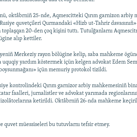
nü, oktâbrniñ 25-nde, Aqmescitteki Qırım garnizon arbiy
Rusiye quvetçileri Qurmandaki «Hizb ut-Tahrir davasınıñ
 toplaşqan 20-den çoq kişini tuttı. Tutulğanlarnı Aqmesci
ügine alıp kettiler.
iyeniñ Merkeziy rayon bölügine kelip, saba mahkeme ögün
ğa uquqiy yardım köstermek içün kelgen advokat Edem Se
 boysunmağanı» içün memuriy protokol tizildi.
siye kontrolindeki Qırım garnizor arbiy mahkemesiniñ bin
atar faalleri, jurnalistler ve advokat yarımada regionlarını
 izolâtorlarına ketirildi. Oktâbrniñ 26-nda mahkeme keçiri
e quvet müessiseleri bu tutuvlarnı tefsir etmey.