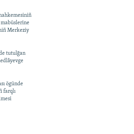
 mahkemesiniñ
» mabüslerine
tniñ Merkeziy
de tutulğan
medlâyevge
ası ögünde
ñ farqlı
lmesi