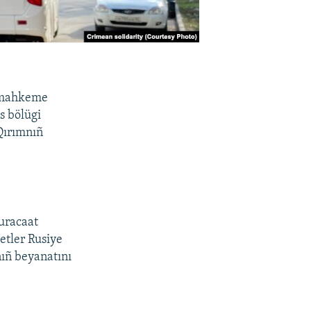
ü mahkeme
s bölügi
 Qırımnıñ
uracaat
etler Rusiye
nıñ beyanatını