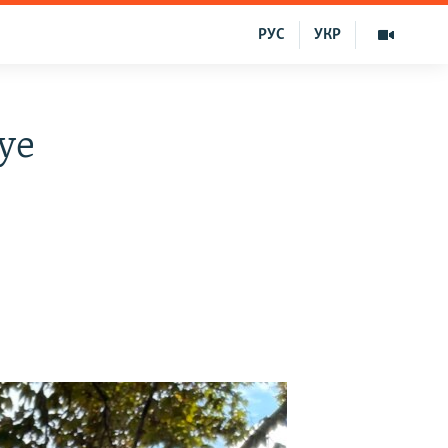
РУС
УКР
ye