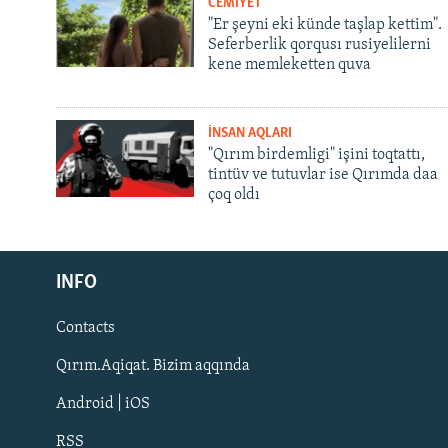
CEMİYET
"Er şeyni eki künde taşlap kettim".
Seferberlik qorqusı rusiyelilerni
kene memleketten quva
İNSAN AQLARI
"Qırım birdemligi" işini toqtattı,
tintüv ve tutuvlar ise Qırımda daa
çoq oldı
Русский
INFO
Українською
Contacts
QOŞULIÑIZ!
Qırım.Aqiqat. Bizim aqqında
Android | iOS
RSS