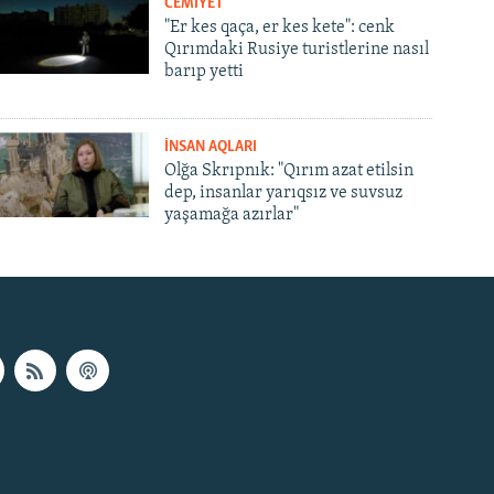
CEMİYET
"Er kes qaça, er kes kete": cenk
Qırımdaki Rusiye turistlerine nasıl
barıp yetti
İNSAN AQLARI
Olğa Skrıpnık: "Qırım azat etilsin
dep, insanlar yarıqsız ve suvsuz
yaşamağa azırlar"