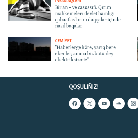
İNSAN AQLARI
Bir an – ve casussıñ. Qırım
mahkemeleri devlet hainligi
qabaatlavlarını daqqalar içinde
nasıl baqalar
CEMİYET
"Haberlerge köre, yarıq bere
ekenler, amma biz bütünley
ekektriksizmiz"
QOŞULIÑIZ!