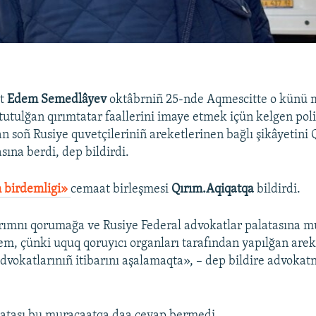
at
Edem Semedlâyev
oktâbrniñ 25-nde Aqmescitte o kün
tutulğan qırımtatar faallerini imaye etmek içün kelgen poli
n soñ Rusiye quvetçileriniñ areketlerinen bağlı şikâyetini
sına berdi, dep bildirdi.
 birdemligi»
cemaat birleşmesi
Qırım.Aqiqatqa
bildirdi.
rımnı qorumağa ve Rusiye Federal advokatlar palatasına m
em, çünki uquq qoruyıcı organları tarafından yapılğan arek
advokatlarınıñ itibarını aşalamaqta», – dep bildire advokat
latası bu muracaatqa daa cevap bermedi.