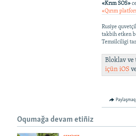
«Krım SOS»
ce
«Qırım platfor
Rusiye quvetçi
takbih etken 
Temsilciligi ta
Bloklav ve
içün
iOS
v
Paylaşmaq
Oqumağa devam etiñiz