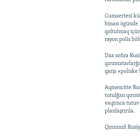
Cumaertesi kü
binası ögünde 
qoltutmaq içün
rayon polis böl
Daa soñra Rus
qırımtatarlar
qarşı «poliske
Aqmescitte Ru
tutulğan qırımt
vaqtınca tutuv
planlaştırıla.
Qırımnıñ Rusiy