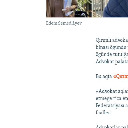
Edem Semedlâyev
Qırımlı advok
binası ögünde 
ögünde tutulğa
Advokat palata
Bu aqta
«Qırım
«Advokat aqla
etmege rica et
Federatsiyası 
faaller.
Advokatlar pa