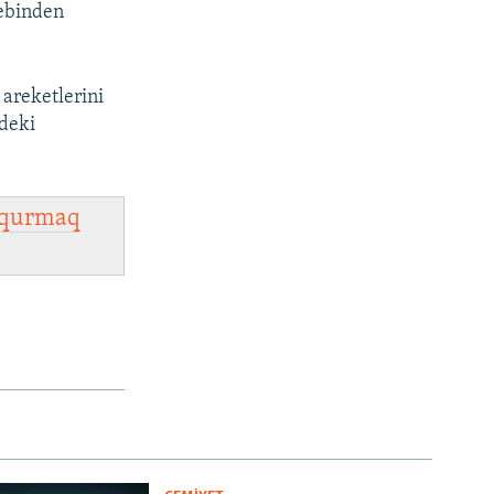
bebinden
 areketlerini
deki
qurmaq