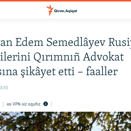
ğan Edem Semedlâyev Rusi
ilerini Qırımnıñ Advokat
ına şikâyet etti – faaller
13:55
VPN-siz oquñız