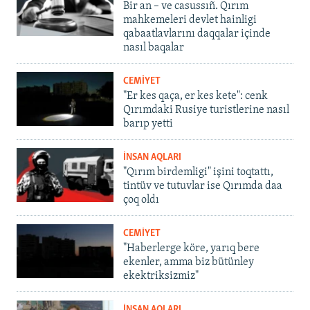
Bir an – ve casussıñ. Qırım
mahkemeleri devlet hainligi
qabaatlavlarını daqqalar içinde
nasıl baqalar
CEMİYET
"Er kes qaça, er kes kete": cenk
Qırımdaki Rusiye turistlerine nasıl
barıp yetti
İNSAN AQLARI
"Qırım birdemligi" işini toqtattı,
tintüv ve tutuvlar ise Qırımda daa
çoq oldı
CEMİYET
"Haberlerge köre, yarıq bere
ekenler, amma biz bütünley
ekektriksizmiz"
İNSAN AQLARI