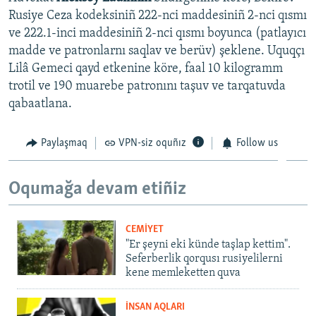
Rusiye Ceza kodeksiniñ 222-nci maddesiniñ 2-nci qısmı
ve 222.1-inci maddesiniñ 2-nci qısmı boyunca (patlayıcı
madde ve patronlarnı saqlav ve berüv) şeklene. Uquqçı
Lilâ Gemeci qayd etkenine köre, faal 10 kilogramm
trotil ve 190 muarebe patronını taşuv ve tarqatuvda
qabaatlana.
Paylaşmaq
VPN-siz oquñız
Follow us
Oqumağa devam etiñiz
CEMİYET
"Er şeyni eki künde taşlap kettim".
Seferberlik qorqusı rusiyelilerni
kene memleketten quva
İNSAN AQLARI