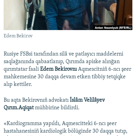
Русский
Українською
Edem Bekirov
QOŞULIÑIZ!
Rusiye FSBsi tarafından silâ ve patlayıcı maddelerni
saqlağanında qabaatlanıp, Qırımda apiske alınğan
RFE/RS bütün saytları
qırımtatar faali
Edem Bekirovnı
Aqmescitniñ 6-ncı şeer
mahkemesine 30 daqqa devam etken tibbiy tetqiqke
alıp kettiler.
Bu aqta Bekirovnıñ advokatı
İslâm Velilâyev
Qırım.Aqiqat
mühbirine bildirdi.
«Kardiogramma yapıldı, Aqmescitteki 6-ncı şeer
hastahanesiniñ kardiologik bölüginde 30 daqqa tutıp,