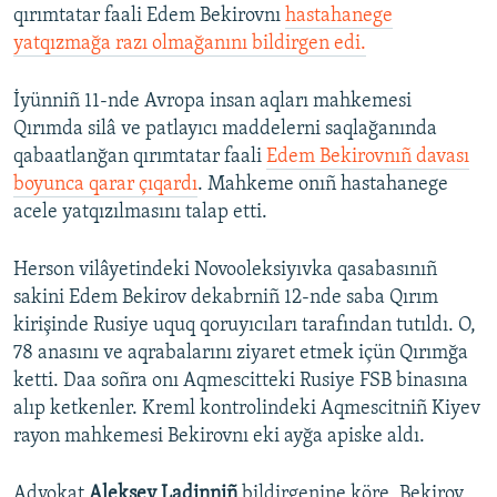
qırımtatar faali Edem Bekirovnı
hastahanege
yatqızmağa razı olmağanını bildirgen edi.
İyünniñ 11-nde Avropa insan aqları mahkemesi
Qırımda silâ ve patlayıcı maddelerni saqlağanında
qabaatlanğan qırımtatar faali
Edem Bekirovnıñ davası
boyunca qarar çıqardı
. Mahkeme onıñ hastahanege
acele yatqızılmasını talap etti.
Herson vilâyetindeki Novooleksiyıvka qasabasınıñ
sakini Edem Bekirov dekabrniñ 12-nde saba Qırım
kirişinde Rusiye uquq qoruyıcıları tarafından tutıldı. O,
78 anasını ve aqrabalarını ziyaret etmek içün Qırımğa
ketti. Daa soñra onı Aqmescitteki Rusiye FSB binasına
alıp ketkenler. Kreml kontrolindeki Aqmescitniñ Kiyev
rayon mahkemesi Bekirovnı eki ayğa apiske aldı.
Advokat
Aleksey Ladinniñ
bildirgenine köre, Bekirov