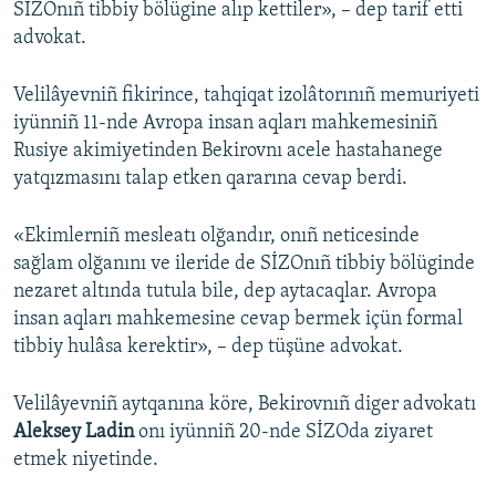
SİZOnıñ tibbiy bölügine alıp kettiler», – dep tarif etti
advokat.
Velilâyevniñ fikirince, tahqiqat izolâtorınıñ memuriyeti
iyünniñ 11-nde Avropa insan aqları mahkemesiniñ
Rusiye akimiyetinden Bekirovnı acele hastahanege
yatqızmasını talap etken qararına cevap berdi.
«Ekimlerniñ mesleatı olğandır, onıñ neticesinde
sağlam olğanını ve ileride de SİZOnıñ tibbiy bölüginde
nezaret altında tutula bile, dep aytacaqlar. Avropa
insan aqları mahkemesine cevap bermek içün formal
tibbiy hulâsa kerektir», – dep tüşüne advokat.
Velilâyevniñ aytqanına köre, Bekirovnıñ diger advokatı
Aleksey Ladin
onı iyünniñ 20-nde SİZOda ziyaret
etmek niyetinde.