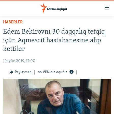
Link
açıqlığı
Esas
HABERLER
mündericege
HABERLER
Edem Bekirovnı 30 daqqalıq tetqiq
qaytmaq
SİYASET
Baş
içün Aqmescit hastahanesine alıp
İQTİSADİYAT
navigatsiyağa
kettiler
qaytmaq
CEMİYET
Qıdıruvğa
19 iyün 2019, 17:00
MEDENİYET
qaytmaq
Paylaşmaq
VPN-siz oquñız
İNSAN AQLARI
VİDEO
SÜRET
BLOGLAR
FİKİR