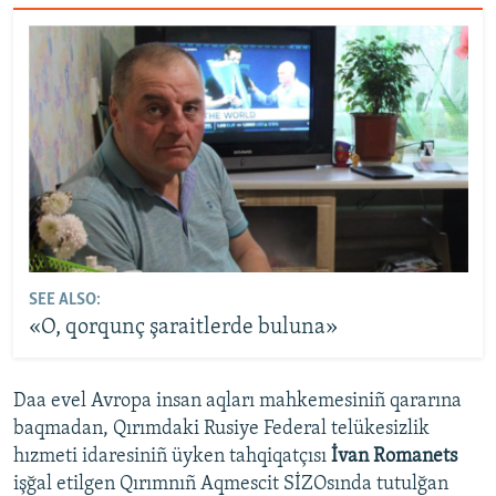
SEE ALSO:
«O, qorqunç şaraitlerde buluna»
Daa evel Avropa insan aqları mahkemesiniñ qararına
baqmadan, Qırımdaki Rusiye Federal telükesizlik
hızmeti idaresiniñ üyken tahqiqatçısı
İvan Romanets
işğal etilgen Qırımnıñ Aqmescit SİZOsında tutulğan