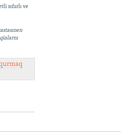
i sıñırlı ve
vastasınen
qialarnı
qurmaq