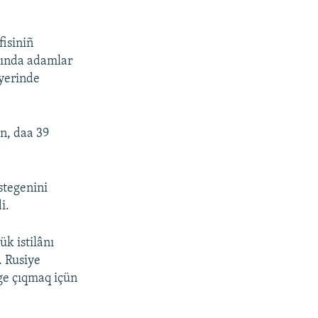
fisiniñ
ltında adamlar
 yerinde
n, daa 39
stegenini
i.
k istilânı
. Rusiye
ege çıqmaq içün