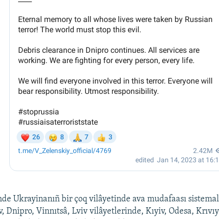
de Ukrayinanıñ bir çoq vilâyetinde ava mudafaası sistemal
, Dnipro, Vinnıtsâ, Lviv vilâyetlerinde, Kıyiv, Odesa, Krıvı