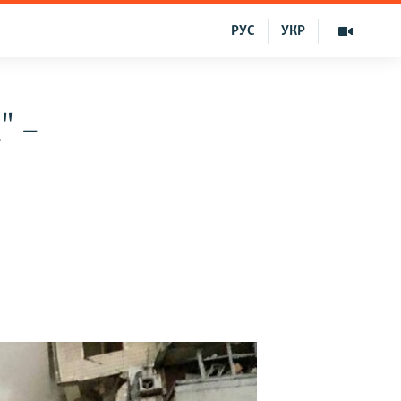
РУС
УКР
" –