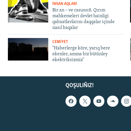
İNSAN AQLARI
Bir an – ve casussıñ. Qırım
mahkemeleri devlet hainligi
qabaatlavlarını daqqalar içinde
nasıl baqalar
CEMİYET
"Haberlerge köre, yarıq bere
ekenler, amma biz bütünley
ekektriksizmiz"
QOŞULIÑIZ!