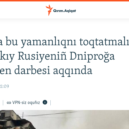
 bu yamanlıqnı toqtatmalı
kıy Rusiyeniñ Dniproğa
en darbesi aqqında
21:09
VPN-siz oquñız