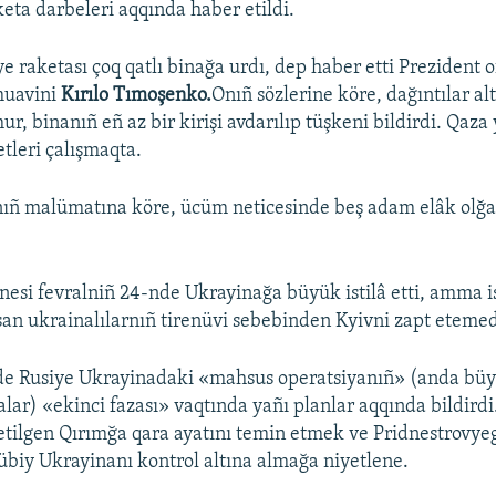
keta darbeleri aqqında haber etildi.
 raketası çoq qatlı binağa urdı, dep haber etti Prezident o
muavini
Kırılo Tımoşenko.
Onıñ sözlerine köre, dağıntılar a
, binanıñ eñ az bir kirişi avdarılıp tüşkeni bildirdi. Qaza
tleri çalışmaqta.
rnıñ malümatına köre, ücüm neticesinde beş adam elâk olğa
nesi fevralniñ 24-nde Ukrayinağa büyük istilâ etti, amma i
an ukrainalılarnıñ tirenüvi sebebinden Kyivni zapt etemed
e Rusiye Ukrayinadaki «mahsus operatsiyanıñ» (anda büyü
alar) «ekinci fazası» vaqtında yañı planlar aqqında bildirdi
l etilgen Qırımğa qara ayatını temin etmek ve Pridnestrovy
biy Ukrayinanı kontrol altına almağa niyetlene.