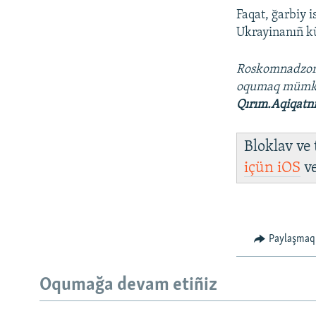
Faqat, ğarbiy 
Ukrayinanıñ kü
Roskomnadzo
oqumaq müm
Qırım.Aqiqatn
Bloklav ve
içün
iOS
v
Paylaşmaq
Oqumağa devam etiñiz