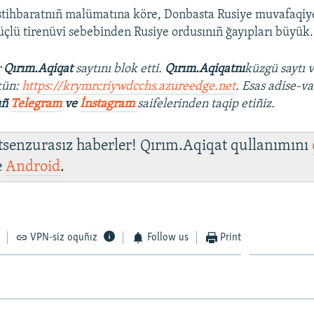
istihbaratnıñ malümatına köre, Donbasta Rusiye muvafaqiyetl
çlü tirenüvi sebebinden Rusiye ordusınıñ ğayıpları büyük.
r
Qırım.Aqiqat
saytını blok etti.
Qırım.Aqiqatnı
küzgü saytı 
kün:
https://krymrcriywdcchs.azureedge.net
. Esas adise-va
ıñ
Telegram
ve
İnstagram
saifelerinden taqip etiñiz.
 tsenzurasız haberler! Qırım.Aqiqat qullanımını
e
Android
.
VPN-siz oquñız
Follow us
Print