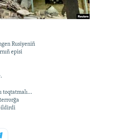
lengen Rusiyeniñ
rnıñ episi
.
 toqtatmalı...
terrorğa
ildirdi