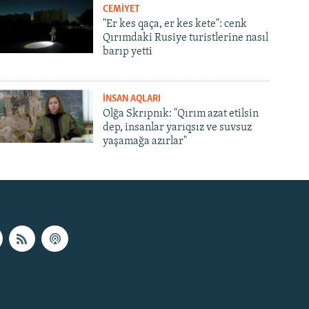
CEMİYET
"Er kes qaça, er kes kete": cenk
Qırımdaki Rusiye turistlerine nasıl
barıp yetti
İNSAN AQLARI
Olğa Skrıpnık: "Qırım azat etilsin
dep, insanlar yarıqsız ve suvsuz
yaşamağa azırlar"