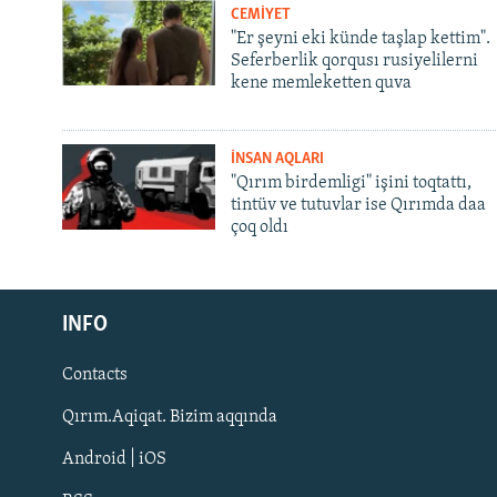
CEMİYET
"Er şeyni eki künde taşlap kettim".
Seferberlik qorqusı rusiyelilerni
kene memleketten quva
İNSAN AQLARI
"Qırım birdemligi" işini toqtattı,
tintüv ve tutuvlar ise Qırımda daa
çoq oldı
Русский
INFO
Українською
Contacts
QOŞULIÑIZ!
Qırım.Aqiqat. Bizim aqqında
Android | iOS