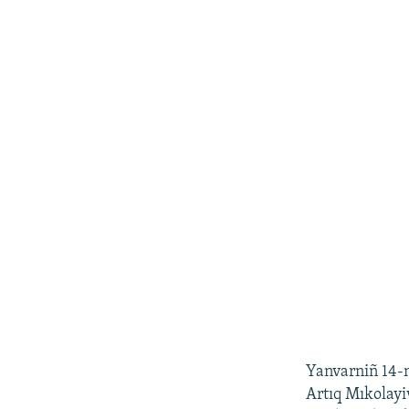
Yanvarniñ 14-n
Artıq Mıkolayiv