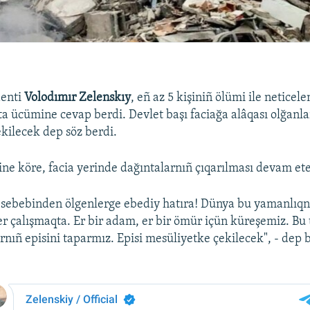
denti
Volodımır Zelenskıy
, eñ az 5 kişiniñ ölümi ile netice
a ücümine cevap berdi. Devlet başı faciağa alâqası olğanla
kilecek dep söz berdi.
ine köre, facia yerinde dağıntalarnıñ çıqarılması devam ete
ı sebebinden ölgenlerge ebediy hatıra! Dünya bu yamanlıqnı
r çalışmaqta. Er bir adam, er bir ömür içün küreşemiz. Bu 
rnıñ episini taparmız. Episi mesüliyetke çekilecek", - dep b