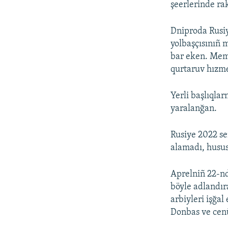
şeerlerinde ra
Dniproda Rusiye
yolbaşçısınıñ 
bar eken. Memur
qurtaruv hızme
Yerli başlıqla
yaralanğan.
Rusiye 2022 se
alamadı, husus
Aprelniñ 22-nd
böyle adlandır
arbiyleri işğa
Donbas ve cenü