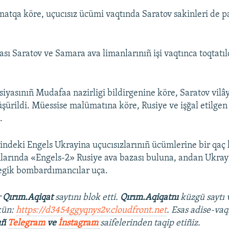
atqa köre, uçucısız ücümi vaqtında Saratov sakinleri de pa
ası Saratov ve Samara ava limanlarınıñ işi vaqtınca toqtatıl
siyasınıñ Mudafaa nazirligi bildirgenine köre, Saratov vilâ
tüşürildi. Müessise malümatına köre, Rusiye ve işğal etilge
.
tindeki Engels Ukrayina uçucısızlarınıñ ücümlerine bir qaç
nlarında «Engels-2» Rusiye ava bazası buluna, andan Ukra
tegik bombardımancılar uça.
r
Qırım.Aqiqat
saytını blok etti.
Qırım.Aqiqatnı
küzgü saytı 
kün:
https://d3454ggyqnys2v.cloudfront.net
. Esas adise-vaq
ıñ
Telegram
ve
İnstagram
saifelerinden taqip etiñiz.