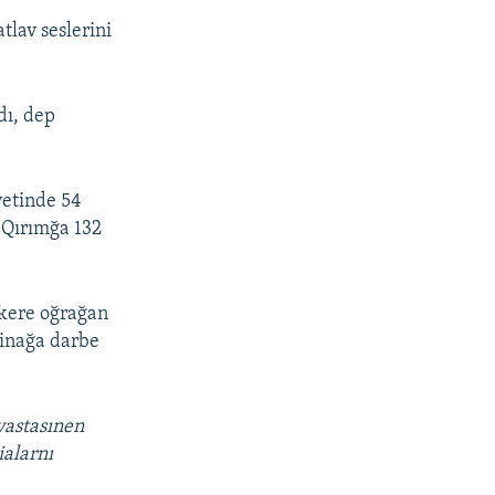
tlav seslerini
dı, dep
yetinde 54
n Qırımğa 132
 kere oğrağan
yinağa darbe
vastasınen
ialarnı