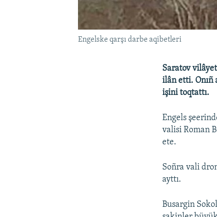
Engelske qarşı darbe aqibetleri
Saratov vilâye
ilân etti. Onı
işini toqtattı.
Engels şeerinde
valisi Roman B
ete.
Soñra vali dro
ayttı.
Busargin Sokol
sakinler büyük