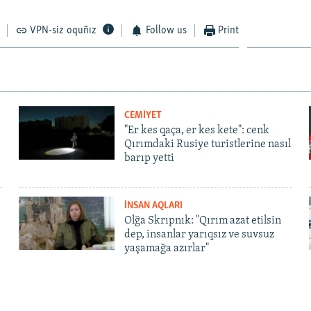
VPN-siz oquñız
Follow us
Print
CEMİYET
"Er kes qaça, er kes kete": cenk
Qırımdaki Rusiye turistlerine nasıl
barıp yetti
İNSAN AQLARI
Olğa Skrıpnık: "Qırım azat etilsin
dep, insanlar yarıqsız ve suvsuz
yaşamağa azırlar"