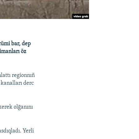
cümi bar, dep
limanları öz
lattı regionnıñ
 kanalları derc
kerek olğanını
sdıqladı. Yerli
,