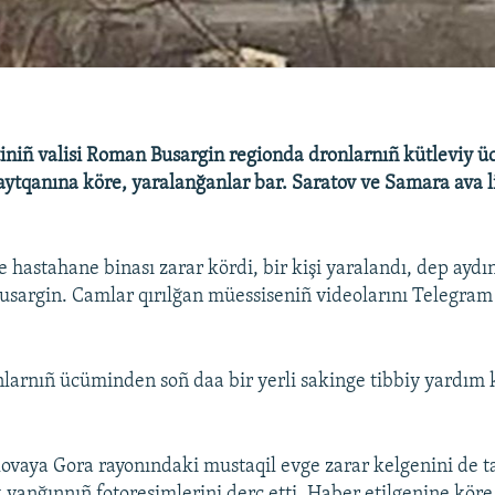
tiniñ valisi Roman Busargin regionda dronlarnıñ kütleviy ü
ñ aytqanına köre, yaralanğanlar bar. Saratov ve Samara ava 
 hastahane binası zarar kördi, bir kişi yaralandı, dep aydın
usargin. Camlar qırılğan müessiseniñ videolarını Telegram
nlarnıñ ücüminden soñ daa bir yerli sakinge tibbiy yardım 
ovaya Gora rayonındaki mustaqil evge zarar kelgenini de ta
 yanğınnıñ fotoresimlerini derc etti. Haber etilgenine köre