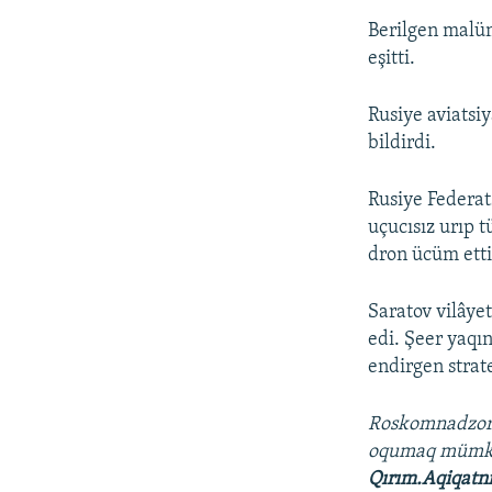
Berilgen malüm
eşitti.
Rusiye aviatsiy
bildirdi.
Rusiye Federat
uçucısız urıp 
dron ücüm etti
Saratov vilâye
edi. Şeer yaqı
endirgen stra
Roskomnadzo
oqumaq müm
Qırım.Aqiqatn