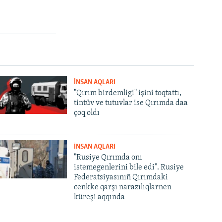
İNSAN AQLARI
"Qırım birdemligi" işini toqtattı,
tintüv ve tutuvlar ise Qırımda daa
çoq oldı
İNSAN AQLARI
"Rusiye Qırımda onı
istemegenlerini bile edi". Rusiye
Federatsiyasınıñ Qırımdaki
cenkke qarşı narazılıqlarnen
küreşi aqqında