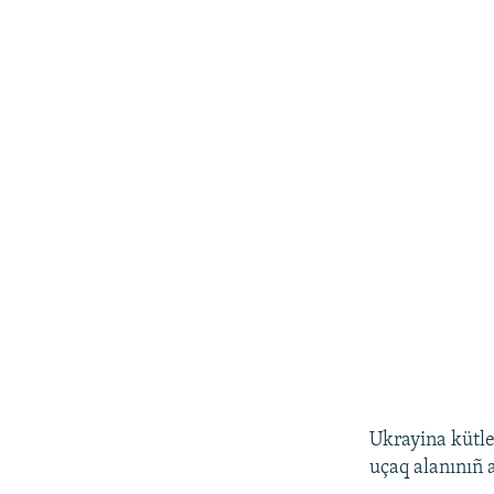
Ukrayina kütle
uçaq alanınıñ 