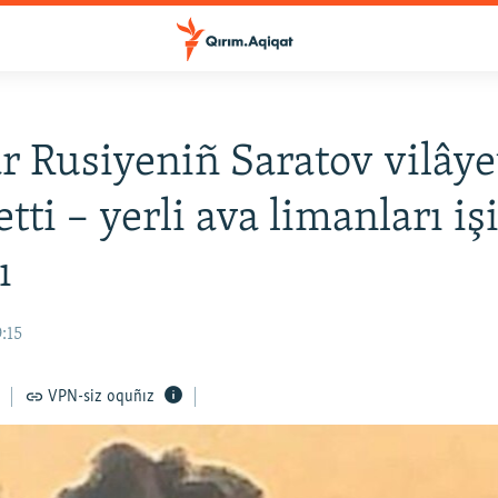
r Rusiyeniñ Saratov vilâye
tti – yerli ava limanları iş
ı
:15
VPN-siz oquñız