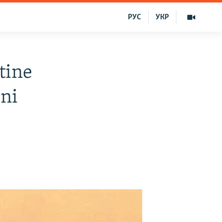
РУС
УКР
tine
ini