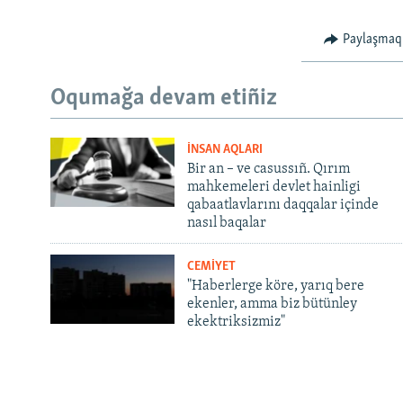
Paylaşmaq
Oqumağa devam etiñiz
İNSAN AQLARI
Bir an – ve casussıñ. Qırım
mahkemeleri devlet hainligi
qabaatlavlarını daqqalar içinde
nasıl baqalar
CEMİYET
"Haberlerge köre, yarıq bere
ekenler, amma biz bütünley
ekektriksizmiz"