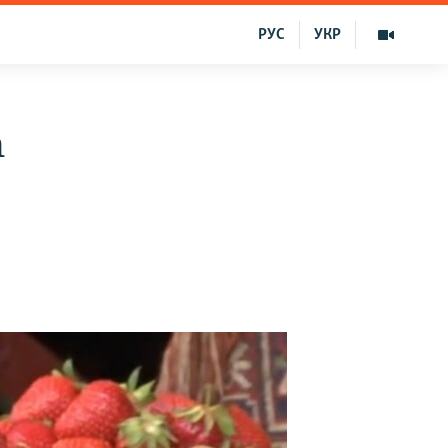
РУС
УКР
n
)