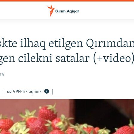
kte ilhaq etilgen Qırımda
lgen cilekni satalar (+video
16
VPN-siz oquñız