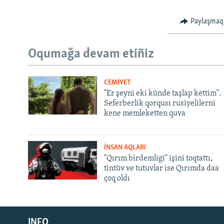
Paylaşmaq
Oqumağa devam etiñiz
CEMİYET
"Er şeyni eki künde taşlap kettim".
Seferberlik qorqusı rusiyelilerni
kene memleketten quva
İNSAN AQLARI
"Qırım birdemligi" işini toqtattı,
tintüv ve tutuvlar ise Qırımda daa
çoq oldı
Русский
INFO
Українською