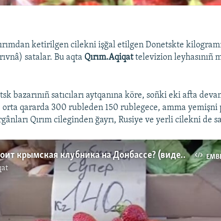
Qırımdan ketirilgen cilekni işğal etilgen Donetskte kilogra
rıvnâ) satalar. Bu aqta
Qırım.Aqiqat
televizion leyhasınıñ 
tsk bazarınıñ satıcıları aytqanına köre, soñki eki afta deva
- orta qararda 300 rubleden 150 rublegece, amma yemişni 
ânları Qırım cileginden ğayrı, Rusiye ve yerli cilekni de sa
Сколько стоит крымская клубника на Донбассе? (видео)
EMB
qat