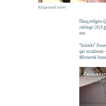
Körgezmeli süret
İlhaq etilgen 
rublege (57,5 ğ
ete.
“Solovki” Done
qat ucuzlandı 
BDonetsk bazırg
by
Qırım.Aqi