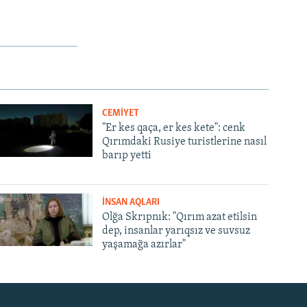
CEMİYET
"Er kes qaça, er kes kete": cenk
Qırımdaki Rusiye turistlerine nasıl
barıp yetti
İNSAN AQLARI
Olğa Skrıpnık: "Qırım azat etilsin
dep, insanlar yarıqsız ve suvsuz
yaşamağa azırlar"