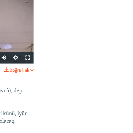
Doğru link
SHARE
ıvnâ), dep
i künü, iyün 1-
olacaq.
px
width