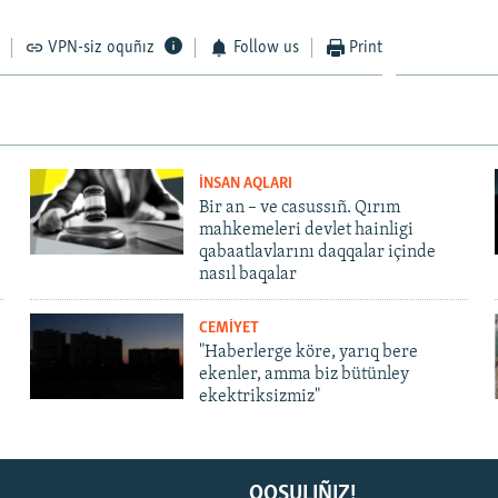
VPN-siz oquñız
Follow us
Print
İNSAN AQLARI
Bir an – ve casussıñ. Qırım
mahkemeleri devlet hainligi
qabaatlavlarını daqqalar içinde
nasıl baqalar
CEMİYET
"Haberlerge köre, yarıq bere
ekenler, amma biz bütünley
ekektriksizmiz"
QOŞULIÑIZ!