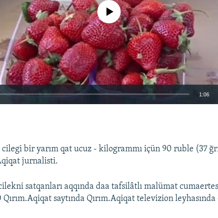
No media source currently available
1:06
EMBED
cilegi bir yarım qat ucuz - kilogrammı içün 90 ruble (37 ğr
qiqat jurnalisti.
cilekni satqanları aqqında daa tafsilâtlı malümat cumaertes
0 Qırım.Aqiqat saytında Qırım.Aqiqat televizion leyhasında 