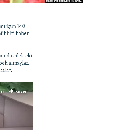
mmı içün 140
mühbiri haber
mında cilek eki
pek almaylar.
talar.
ED
SHARE