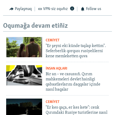
Paylaşmaq
VPN-siz oquñız
Follow us
Oqumağa devam etiñiz
CEMİYET
"Er şeyni eki künde taşlap kettim".
Seferberlik qorqusı rusiyelilerni
kene memleketten quva
İNSAN AQLARI
Bir an – ve casussıñ. Qırım
mahkemeleri devlet hainligi
qabaatlavlarını daqqalar içinde
nasıl baqalar
CEMİYET
"Er kes qaça, er kes kete": cenk
Qırımdaki Rusiye turistlerine nasıl