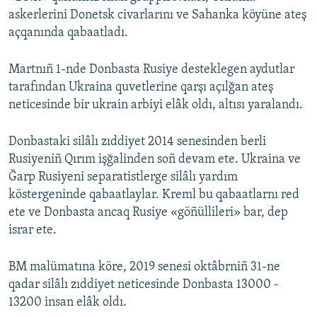
askerlerini Donetsk civarlarını ve Sahanka köyüne ateş
açqanında qabaatladı.
Martnıñ 1-nde Donbasta Rusiye desteklegen aydutlar
tarafından Ukraina quvetlerine qarşı açılğan ateş
neticesinde bir ukrain arbiyi elâk oldı, altısı yaralandı.
Donbastaki silâlı zıddiyet 2014 senesinden berli
Rusiyeniñ Qırım işğalinden soñ devam ete. Ukraina ve
Ğarp Rusiyeni separatistlerge silâlı yardım
köstergeninde qabaatlaylar. Kreml bu qabaatlarnı red
ete ve Donbasta ancaq Rusiye «göñüllileri» bar, dep
israr ete.
BM malümatına köre, 2019 senesi oktâbrniñ 31-ne
qadar silâlı zıddiyet neticesinde Donbasta 13000 -
13200 insan elâk oldı.