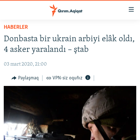
Link
açıqlığı
Esas
HABERLER
mündericege
HABERLER
Donbasta bir ukrain arbiyi elâk oldı,
qaytmaq
SİYASET
Baş
4 asker yaralandı – ştab
İQTİSADİYAT
navigatsiyağa
qaytmaq
03 mart 2020, 21:00
CEMİYET
Qıdıruvğa
MEDENİYET
Paylaşmaq
VPN-siz oquñız
qaytmaq
İNSAN AQLARI
VİDEO
SÜRET
BLOGLAR
FİKİR