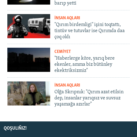
barıp yetti
İNSAN AQLARI
"Qırım birdemligi" işini toqtattı,
tintüv ve tutuvlar ise Qırımda daa
çoq oldı
CEMİYET
"Haberlerge köre, yarıq bere
ekenler, amma biz bütünley
ekektriksizmiz"
İNSAN AQLARI
Olğa Skrıpnık: "Qırım azat etilsin
dep, insanlar yarıqsız ve suvsuz
yaşamağa azırlar"
QOŞULIÑIZ!