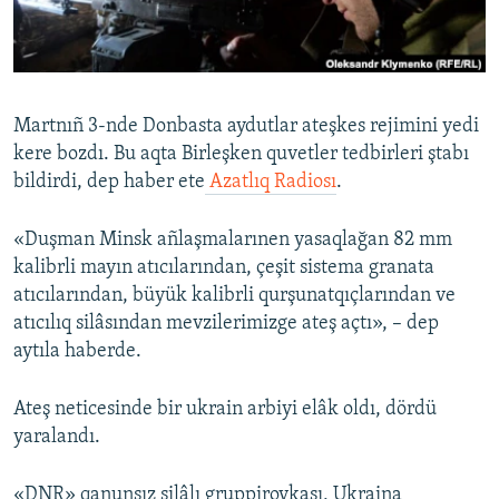
Русский
Українською
Martnıñ 3-nde Donbasta aydutlar ateşkes rejimini yedi
QOŞULIÑIZ!
kere bozdı. Bu aqta Birleşken quvetler tedbirleri ştabı
bildirdi, dep haber ete
Azatlıq Radiosı
.
«Duşman Minsk añlaşmalarınen yasaqlağan 82 mm
RFE/RS bütün saytları
kalibrli mayın atıcılarından, çeşit sistema granata
atıcılarından, büyük kalibrli qurşunatqıçlarından ve
atıcılıq silâsından mevzilerimizge ateş açtı», – dep
aytıla haberde.
Ateş neticesinde bir ukrain arbiyi elâk oldı, dördü
yaralandı.
«DNR» qanunsız silâlı gruppirovkası, Ukraina