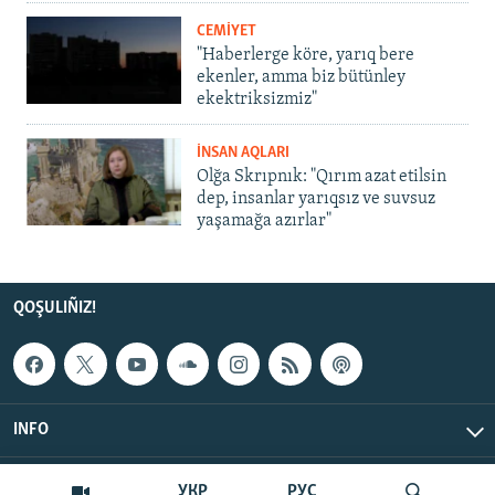
CEMİYET
"Haberlerge köre, yarıq bere
ekenler, amma biz bütünley
ekektriksizmiz"
İNSAN AQLARI
Olğa Skrıpnık: "Qırım azat etilsin
dep, insanlar yarıqsız ve suvsuz
yaşamağa azırlar"
QOŞULIÑIZ!
INFO
© Qırım.Aqiqat, 2026 | All Rights Reserved.
УКР
РУС