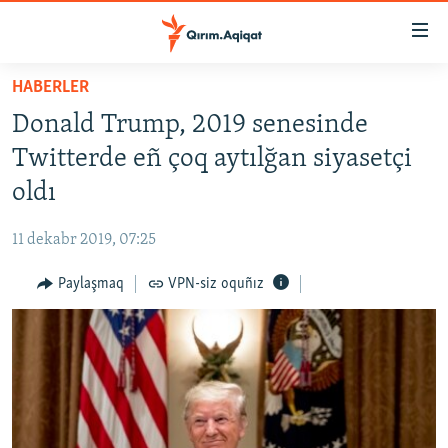
Link
açıqlığı
Esas
HABERLER
mündericege
HABERLER
Donald Trump, 2019 senesinde
qaytmaq
SİYASET
Baş
Twitterde eñ çoq aytılğan siyasetçi
İQTİSADİYAT
navigatsiyağa
oldı
qaytmaq
CEMİYET
Qıdıruvğa
11 dekabr 2019, 07:25
MEDENİYET
qaytmaq
Paylaşmaq
VPN-siz oquñız
İNSAN AQLARI
VİDEO
SÜRET
BLOGLAR
FİKİR