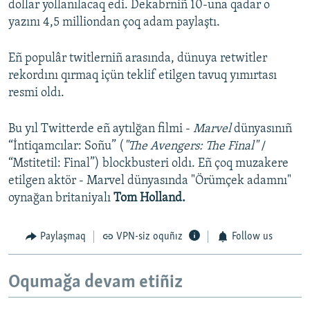
dollar yollanılacaq edi. Dekabrniñ 10-una qadar o
yazını 4,5 milliondan çoq adam paylaştı.
Eñ populâr twitlerniñ arasında, dünuya retwitler
rekordını qırmaq içün teklif etilgen tavuq yımırtası
resmi oldı.
Bu yıl Twitterde eñ aytılğan filmi -
Marvel
dünyasınıñ
“İntiqamcılar: Soñu” (
"The Avengers: The Final"
/
“Mstitetil: Final”) blockbusteri oldı. Eñ çoq muzakere
etilgen aktör - Marvel dünyasında "Örümçek adamnı"
oynağan britaniyalı
Tom Holland.
Paylaşmaq
VPN-siz oquñız
Follow us
Oqumağa devam etiñiz