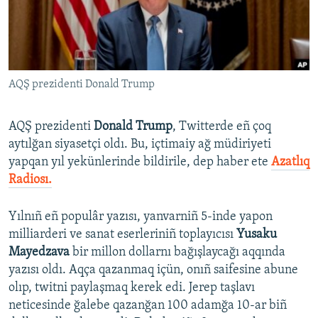
Русский
Українською
AQŞ prezidenti Donald Trump
QOŞULIÑIZ!
AQŞ prezidenti
Donald Trump
, Twitterde eñ çoq
aytılğan siyasetçi oldı. Bu, içtimaiy ağ müdiriyeti
RFE/RS bütün saytları
yapqan yıl yekünlerinde bildirile, dep haber ete
Azatlıq
Radiosı.
Yılnıñ eñ populâr yazısı, yanvarniñ 5-inde yapon
milliarderi ve sanat eserleriniñ toplayıcısı
Yusaku
Mayedzava
bir millon dollarnı bağışlaycağı aqqında
yazısı oldı. Aqça qazanmaq içün, onıñ saifesine abune
olıp, twitni paylaşmaq kerek edi. Jerep taşlavı
neticesinde ğalebe qazanğan 100 adamğa 10-ar biñ