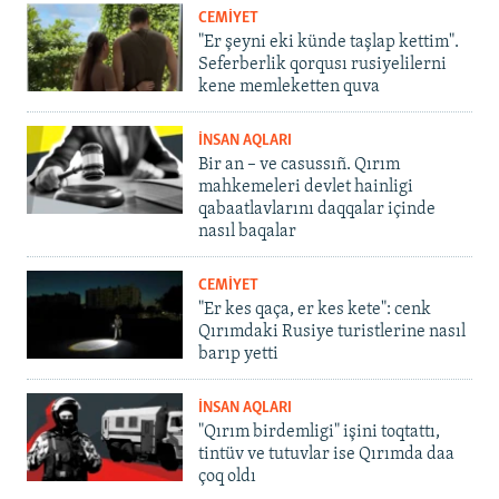
CEMİYET
"Er şeyni eki künde taşlap kettim".
Seferberlik qorqusı rusiyelilerni
kene memleketten quva
İNSAN AQLARI
Bir an – ve casussıñ. Qırım
mahkemeleri devlet hainligi
qabaatlavlarını daqqalar içinde
nasıl baqalar
CEMİYET
"Er kes qaça, er kes kete": cenk
Qırımdaki Rusiye turistlerine nasıl
barıp yetti
İNSAN AQLARI
"Qırım birdemligi" işini toqtattı,
tintüv ve tutuvlar ise Qırımda daa
çoq oldı