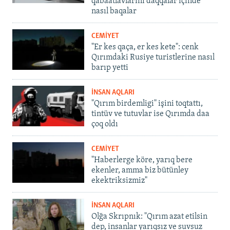
qabaatlavlarını daqqalar içinde
nasıl baqalar
CEMİYET
"Er kes qaça, er kes kete": cenk
Qırımdaki Rusiye turistlerine nasıl
barıp yetti
İNSAN AQLARI
"Qırım birdemligi" işini toqtattı,
tintüv ve tutuvlar ise Qırımda daa
çoq oldı
CEMİYET
"Haberlerge köre, yarıq bere
ekenler, amma biz bütünley
ekektriksizmiz"
İNSAN AQLARI
Olğa Skrıpnık: "Qırım azat etilsin
dep, insanlar yarıqsız ve suvsuz