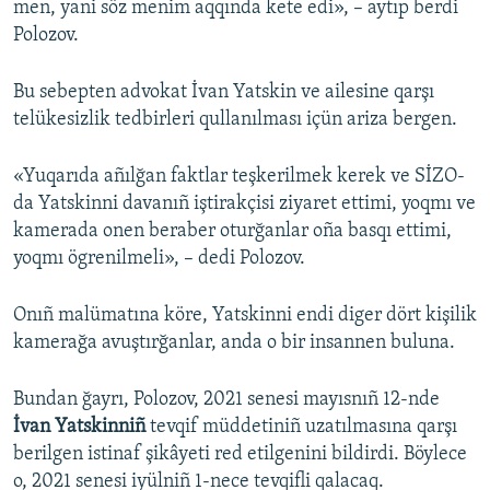
men, yani söz menim aqqında kete edi», – aytıp berdi
Polozov.
Bu sebepten advokat İvan Yatskin ve ailesine qarşı
telükesizlik tedbirleri qullanılması içün ariza bergen.
«Yuqarıda añılğan faktlar teşkerilmek kerek ve SİZO-
da Yatskinni davanıñ iştirakçisi ziyaret ettimi, yoqmı ve
kamerada onen beraber oturğanlar oña basqı ettimi,
yoqmı ögrenilmeli», – dedi Polozov.
Onıñ malümatına köre, Yatskinni endi diger dört kişilik
kamerağa avuştırğanlar, anda o bir insannen buluna.
Bundan ğayrı, Polozov, 2021 senesi mayısnıñ 12-nde
İvan Yatskinniñ
tevqif müddetiniñ uzatılmasına qarşı
berilgen istinaf şikâyeti red etilgenini bildirdi. Böylece
o, 2021 senesi iyülniñ 1-nece tevqifli qalacaq.