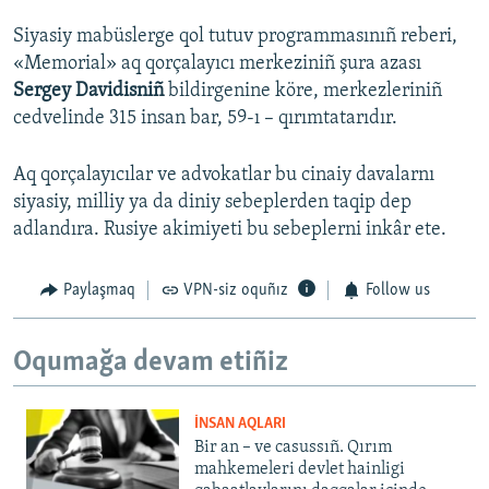
Siyasiy mabüslerge qol tutuv programmasınıñ reberi,
«Memorial» aq qorçalayıcı merkeziniñ şura azası
Sergey Davidisniñ
bildirgenine köre, merkezleriniñ
cedvelinde 315 insan bar, 59-ı – qırımtatarıdır.
Aq qorçalayıcılar ve advokatlar bu cinaiy davalarnı
siyasiy, milliy ya da diniy sebeplerden taqip dep
adlandıra. Rusiye akimiyeti bu sebeplerni inkâr ete.
Paylaşmaq
VPN-siz oquñız
Follow us
Oqumağa devam etiñiz
İNSAN AQLARI
Bir an – ve casussıñ. Qırım
mahkemeleri devlet hainligi