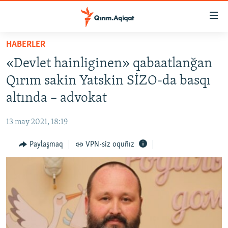
Link
açıqlığı
Esas
HABERLER
mündericege
HABERLER
«Devlet hainliginen» qabaatlanğan
qaytmaq
SİYASET
Baş
Qırım sakin Yatskin SİZO-da basqı
İQTİSADİYAT
navigatsiyağa
altında – advokat
qaytmaq
CEMİYET
Qıdıruvğa
13 may 2021, 18:19
MEDENİYET
qaytmaq
Paylaşmaq
VPN-siz oquñız
İNSAN AQLARI
VİDEO
SÜRET
BLOGLAR
FİKİR