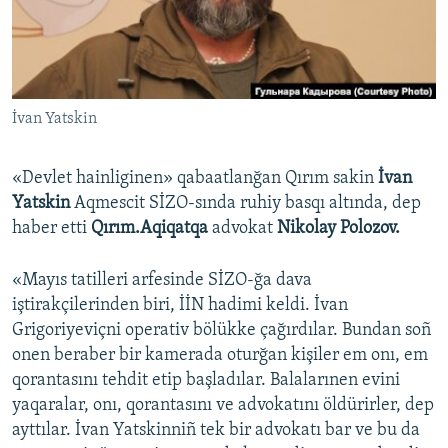
Русский
Українською
İvan Yatskin
QOŞULIÑIZ!
«Devlet hainliginen» qabaatlanğan Qırım sakin
İvan
Yatskin
Aqmescit SİZO-sında ruhiy basqı altında, dep
RFE/RS bütün saytları
haber etti
Qırım.Aqiqatqa
advokat
Nikolay Polozov.
«Mayıs tatilleri arfesinde SİZO-ğa dava
iştirakçilerinden biri, İİN hadimi keldi. İvan
Grigoriyeviçni operativ bölükke çağırdılar. Bundan soñ
onen beraber bir kamerada oturğan kişiler em onı, em
qorantasını tehdit etip başladılar. Balalarınen evini
yaqaralar, onı, qorantasını ve advokatını öldürirler, dep
ayttılar. İvan Yatskinniñ tek bir advokatı bar ve bu da