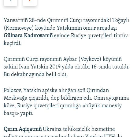
r
e
e
x
v
t
Yanvarniñ 28-nde Qırımnıñ Curçı rayonındaki Toğaylı
i
s
(Kormovoye) köyünde Yatskinniñ ömür arqadaşı
o
l
Gülnara Kadırovanıñ
evinde Rusiye quvetçileri tintüv
u
i
keçirdi.
s
d
s
e
Qırımnıñ Curçı rayonınıñ Aybar (Voykovo) köyüniñ
l
sakini İvan Yatskin 2019 yılda oktâbr 16-sında tutuldı.
i
Bu dekabr ayında belli oldı.
d
e
Polozov, Yatskin apiske alınğan soñ Qırımdan
Moskvağa çıqarıldı, dep bildirgen edi. Onıñ aytqanına
köre, Rusiye quvetçileri qırımlığa «büyük maneviy
basqı» yaptı.
Qırım.Aqiqatnıñ
Ukraina telükesizlik hızmetine