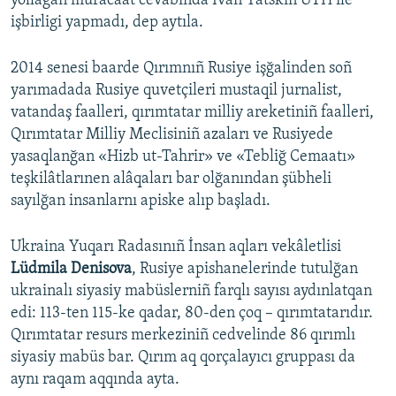
yollağan muracaat cevabında İvan Yatskin UTH ile
işbirligi yapmadı, dep aytıla.
2014 senesi baarde Qırımnıñ Rusiye işğalinden soñ
yarımadada Rusiye quvetçileri mustaqil jurnalist,
vatandaş faalleri, qırımtatar milliy areketiniñ faalleri,
Qırımtatar Milliy Meclisiniñ azaları ve Rusiyede
yasaqlanğan «Hizb ut-Tahrir» ve «Tebliğ Cemaatı»
teşkilâtlarınen alâqaları bar olğanından şübheli
sayılğan insanlarnı apiske alıp başladı.
Ukraina Yuqarı Radasınıñ İnsan aqları vekâletlisi
Lüdmila Denisova
, Rusiye apishanelerinde tutulğan
ukrainalı siyasiy mabüslerniñ farqlı sayısı aydınlatqan
edi: 113-ten 115-ke qadar, 80-den çoq – qırımtatarıdır.
Qırımtatar resurs merkeziniñ cedvelinde 86 qırımlı
siyasiy mabüs bar. Qırım aq qorçalayıcı gruppası da
aynı raqam aqqında ayta.