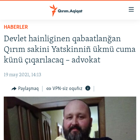
Link
açıqlığı
Esas
HABERLER
mündericege
HABERLER
Devlet hainliginen qabaatlanğan
qaytmaq
SİYASET
Baş
Qırım sakini Yatskinniñ ükmü cuma
İQTİSADİYAT
navigatsiyağa
künü çıqarılacaq – advokat
qaytmaq
CEMİYET
Qıdıruvğa
19 may 2021, 14:13
MEDENİYET
qaytmaq
Paylaşmaq
VPN-siz oquñız
İNSAN AQLARI
VİDEO
SÜRET
BLOGLAR
FİKİR