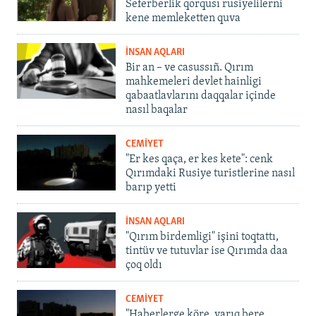
Seferberlik qorqusı rusiyelilerni
kene memleketten quva
İNSAN AQLARI
Bir an – ve casussıñ. Qırım
mahkemeleri devlet hainligi
qabaatlavlarını daqqalar içinde
nasıl baqalar
CEMİYET
"Er kes qaça, er kes kete": cenk
Qırımdaki Rusiye turistlerine nasıl
barıp yetti
İNSAN AQLARI
"Qırım birdemligi" işini toqtattı,
tintüv ve tutuvlar ise Qırımda daa
çoq oldı
CEMİYET
"Haberlerge köre, yarıq bere