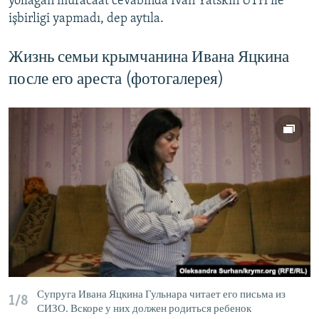
yollağan muracaat cevabında İvan Yatskin UTH ile
işbirligi yapmadı, dep aytıla.
Жизнь семьи крымчанина Ивана Яцкина
после его ареста (фотогалерея)
Супруга Ивана Яцкина Гульнара читает его письма из
1/8
СИЗО. Вскоре у них должен родиться ребенок