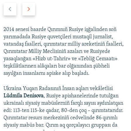
P
N
r
e
e
x
v
t
2014 senesi baarde Qırımnıñ Rusiye işğalinden soñ
i
s
yarımadada Rusiye quvetçileri mustaqil jurnalist,
o
l
vatandaş faalleri, qırımtatar milliy areketiniñ faalleri,
u
i
Qırımtatar Milliy Meclisiniñ azaları ve Rusiyede
s
d
yasaqlanğan «Hizb ut-Tahrir» ve «Tebliğ Cemaatı»
s
e
teşkilâtlarınen alâqaları bar olğanından şübheli
l
sayılğan insanlarnı apiske alıp başladı.
i
d
Ukraina Yuqarı Radasınıñ İnsan aqları vekâletlisi
e
Lüdmila Denisova
, Rusiye apishanelerinde tutulğan
ukrainalı siyasiy mabüslerniñ farqlı sayısı aydınlatqan
edi: 113-ten 115-ke qadar, 80-den çoq – qırımtatarıdır.
Qırımtatar resurs merkeziniñ cedvelinde 86 qırımlı
siyasiy mabüs bar. Qırım aq qorçalayıcı gruppası da