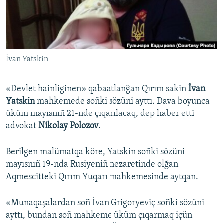
Русский
Українською
İvan Yatskin
QOŞULIÑIZ!
«Devlet hainliginen» qabaatlanğan Qırım sakin
İvan
Yatskin
mahkemede soñki sözüni ayttı. Dava boyunca
RFE/RS bütün saytları
üküm mayısnıñ 21-nde çıqarılacaq, dep haber etti
advokat
Nikolay Polozov
. ​
Berilgen malümatqa köre, Yatskin soñki sözüni
mayısnıñ 19-nda Rusiyeniñ nezaretinde olğan
Aqmescitteki Qırım Yuqarı mahkemesinde aytqan.
«Munaqaşalardan soñ İvan Grigoryeviç soñki sözüni
ayttı, bundan soñ mahkeme üküm çıqarmaq içün