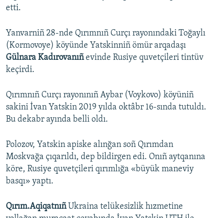
etti​.
Yanvarniñ 28-nde Qırımnıñ Curçı rayonındaki Toğaylı
(Kormovoye) köyünde Yatskinniñ ömür arqadaşı
Gülnara Kadırovanıñ
evinde Rusiye quvetçileri tintüv
keçirdi.
Qırımnıñ Curçı rayonınıñ Aybar (Voykovo) köyüniñ
sakini İvan Yatskin 2019 yılda oktâbr 16-sında tutuldı.
Bu dekabr ayında belli oldı.
Polozov, Yatskin apiske alınğan soñ Qırımdan
Moskvağa çıqarıldı, dep bildirgen edi. Onıñ aytqanına
köre, Rusiye quvetçileri qırımlığa «büyük maneviy
basqı» yaptı.
Qırım.Aqiqatnıñ
Ukraina telükesizlik hızmetine