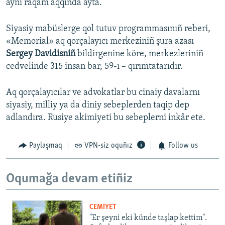
aynı raqam aqqında ayta.
Siyasiy mabüslerge qol tutuv programmasınıñ reberi,
«Memorial» aq qorçalayıcı merkeziniñ şura azası
Sergey Davidisniñ
bildirgenine köre, merkezleriniñ
cedvelinde 315 insan bar, 59-ı – qırımtatarıdır.
Aq qorçalayıcılar ve advokatlar bu cinaiy davalarnı
siyasiy, milliy ya da diniy sebeplerden taqip dep
adlandıra. Rusiye akimiyeti bu sebeplerni inkâr ete.
Paylaşmaq
VPN-siz oquñız
Follow us
Oqumağa devam etiñiz
CEMİYET
"Er şeyni eki künde taşlap kettim".