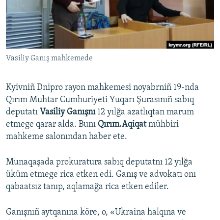
Русский
Українською
Vasiliy Ganış mahkemede
QOŞULIÑIZ!
Kyivniñ Dnipro rayon mahkemesi noyabrniñ 19-nda
Qırım Muhtar Cumhuriyeti Yuqarı Şurasınıñ sabıq
RFE/RS bütün saytları
deputatı
Vasiliy Ganışnı
12 yılğa azatlıqtan marum
etmege qarar alda. Bunı
Qırım.Aqiqat
mühbiri
mahkeme salonından haber ete.
Munaqaşada prokuratura sabıq deputatnı 12 yılğa
üküm etmege rica etken edi. Ganış ve advokatı onı
qabaatsız tanıp, aqlamağa rica etken ediler.
Ganışnıñ aytqanına köre, o, «Ukraina halqına ve