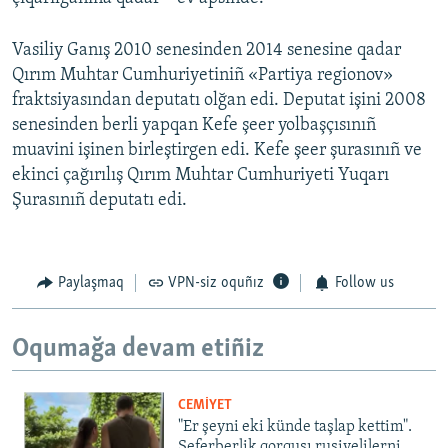
Vasiliy Ganış 2010 senesinden 2014 senesine qadar
Qırım Muhtar Cumhuriyetiniñ «Partiya regionov»
fraktsiyasından deputatı olğan edi. Deputat işini 2008
senesinden berli yapqan Kefe şeer yolbaşçısınıñ
muavini işinen birleştirgen edi. Kefe şeer şurasınıñ ve
ekinci çağırılış Qırım Muhtar Cumhuriyeti Yuqarı
Şurasınıñ deputatı edi.
Paylaşmaq
VPN-siz oquñız
Follow us
Oqumağa devam etiñiz
CEMİYET
"Er şeyni eki künde taşlap kettim".
Seferberlik qorqusı rusiyelilerni