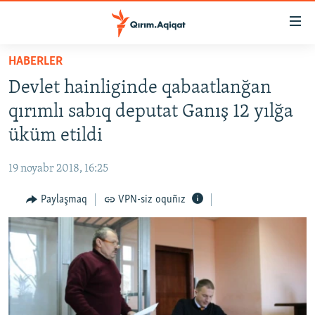
Link
açıqlığı
Esas
HABERLER
mündericege
HABERLER
Devlet hainliginde qabaatlanğan
qaytmaq
SİYASET
Baş
qırımlı sabıq deputat Ganış 12 yılğa
İQTİSADİYAT
navigatsiyağa
üküm etildi
qaytmaq
CEMİYET
Qıdıruvğa
19 noyabr 2018, 16:25
MEDENİYET
qaytmaq
Paylaşmaq
VPN-siz oquñız
İNSAN AQLARI
VİDEO
SÜRET
BLOGLAR
FİKİR