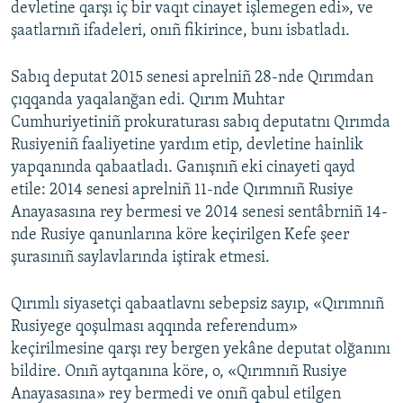
devletine qarşı iç bir vaqıt cinayet işlemegen edi», ve
şaatlarnıñ ifadeleri, onıñ fikirince, bunı isbatladı.
Sabıq deputat 2015 senesi aprelniñ 28-nde Qırımdan
çıqqanda yaqalanğan edi. Qırım Muhtar
Cumhuriyetiniñ prokuraturası sabıq deputatnı Qırımda
Rusiyeniñ faaliyetine yardım etip, devletine hainlik
yapqanında qabaatladı. Ganışnıñ eki cinayeti qayd
etile: 2014 senesi aprelniñ 11-nde Qırımnıñ Rusiye
Anayasasına rey bermesi ve 2014 senesi sentâbrniñ 14-
nde Rusiye qanunlarına köre keçirilgen Kefe şeer
şurasınıñ saylavlarında iştirak etmesi.
Qırımlı siyasetçi qabaatlavnı sebepsiz sayıp, «Qırımnıñ
Rusiyege qoşulması aqqında referendum»
keçirilmesine qarşı rey bergen yekâne deputat olğanını
bildire. Onıñ aytqanına köre, o, «Qırımnıñ Rusiye
Anayasasına» rey bermedi ve onıñ qabul etilgen