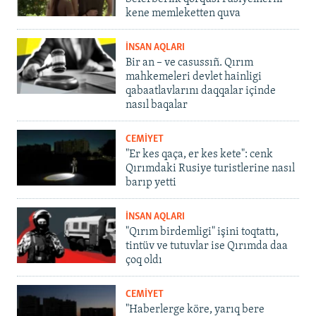
kene memleketten quva
İNSAN AQLARI
Bir an – ve casussıñ. Qırım
mahkemeleri devlet hainligi
qabaatlavlarını daqqalar içinde
nasıl baqalar
CEMİYET
"Er kes qaça, er kes kete": cenk
Qırımdaki Rusiye turistlerine nasıl
barıp yetti
İNSAN AQLARI
"Qırım birdemligi" işini toqtattı,
tintüv ve tutuvlar ise Qırımda daa
çoq oldı
CEMİYET
"Haberlerge köre, yarıq bere