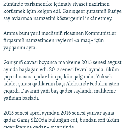
kününde parlamentke içtimaiy siyaset nazirinen
körüşmek içün kelgen edi. Ganış şeer şurasınıñ Rusiye
saylavlarında namzetini köstergenini inkâr etmey.
Amma bunı yerli meclisniñ ricasınen Kommunistler
firqasınıñ namzetinden reylerni «almaq» içün
yapqanını ayta.
Ganışnıñ davası boyunca mahkeme 2015 senesi avgust
ayında başlağan edi. 2017 senesi fevral ayında, üküm
çıqarılmasına qadar bir qaç kün qalğanda, Yüksek
adalet şurası qadılarnıñ başı Aleksandr Fedükni işten
çıqardı. Davanıñ yañı baş qadısı saylandı, mahkeme
yañıdan başladı.
2015 senesi aprel ayından 2016 senesi yanvar ayına
qadar Ganış SİZOda bulunğan edi, bundan soñ üküm
çıqarılğanına qadar – ev apsinde.