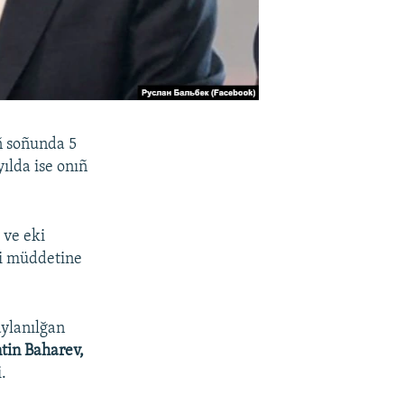
ıñ soñunda 5
ılda ise onıñ
 ve eki
ti müddetine
aylanılğan
tin Baharev,
i.