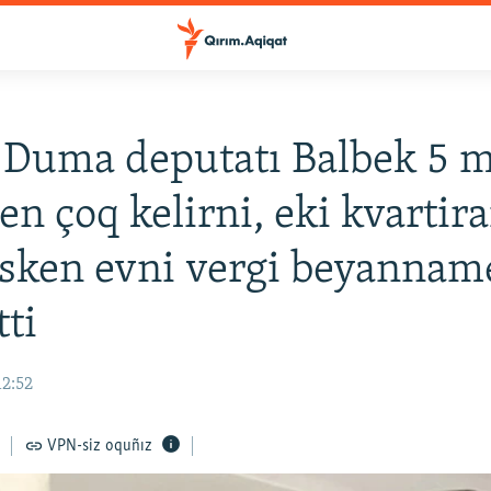
 Duma deputatı Balbek 5 m
en çoq kelirni, eki kvartira
sken evni vergi beyannam
tti
12:52
VPN-siz oquñız