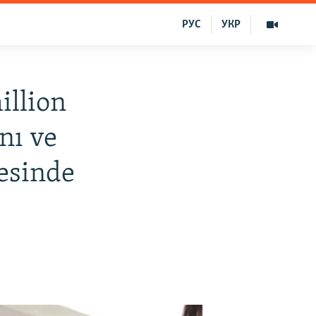
РУС
УКР
illion
nı ve
esinde