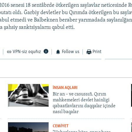
2016 senesi 18 sentâbrde ötkerilgen saylavlar neticesinde R
tatı oldı. Ğarbiy devletler bu Qırımda ötkerilgen bu sayla
qabul etmedi ve Balbeknen beraber yarımadada saylanılğan
 şahsiy sanktsiyalarnı qabul etti.
VPN-siz oquñız
Follow us
Print
İNSAN AQLARI
Bir an – ve casussıñ. Qırım
mahkemeleri devlet hainligi
qabaatlavlarını daqqalar içinde
nasıl baqalar
CEMİYET