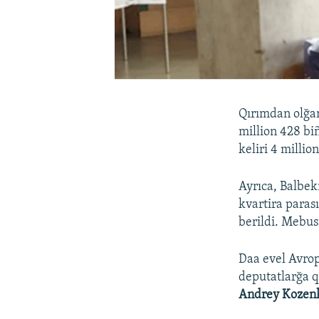
Qırımdan olğa
million 428 bi
keliri 4 millio
Ayrıca, Balbek
kvartira paras
berildi. Mebu
Daa evel Avrop
deputatlarğa q
Andrey Kozenk