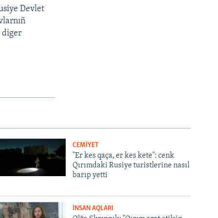
usiye Devlet
vlarnıñ
 diger
CEMİYET
"Er kes qaça, er kes kete": cenk
Qırımdaki Rusiye turistlerine nasıl
barıp yetti
İNSAN AQLARI