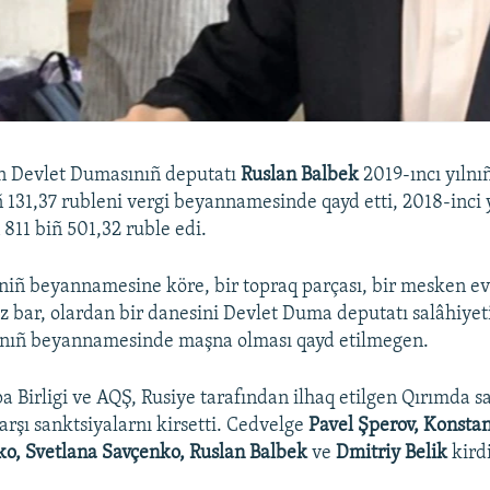
n Devlet Dumasınıñ deputatı
Ruslan Balbek
2019-ıncı yıln
ñ 131,37 rubleni vergi beyannamesinde qayd etti, 2018-inci y
n 811 biñ 501,32 ruble edi.
niñ beyannamesine köre, bir topraq parçası, bir mesken ev
ız bar, olardan bir danesini Devlet Duma deputatı salâhiye
snıñ beyannamesinde maşna olması qayd etilmegen.
a Birligi ve AQŞ, Rusiye tarafından ilhaq etilgen Qırımda s
arşı sanktsiyalarnı kirsetti. Cedvelge
Pavel Şperov, Konstan
o, Svetlana Savçenko, Ruslan Balbek
ve
Dmitriy Belik
kird