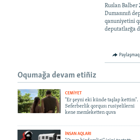
Ruslan Balber 
Dumasınıñ depu
qanuniyetini 
deputatlarğa da
Paylaşmaq
Oqumağa devam etiñiz
CEMİYET
"Er şeyni eki künde taşlap kettim".
Seferberlik qorqusı rusiyelilerni
kene memleketten quva
İNSAN AQLARI