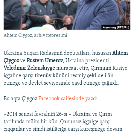
Русский
Українською
Ahtem Çiygoz, arhiv fotoresimi
QOŞULIÑIZ!
Ukraina Yuqarı Radasınıñ deputatları, hususan
Ahtem
Çiygoz
ve
Rustem Umerov
, Ukraina prezidenti
RFE/RS bütün saytları
Volodımır Zelenskıyge
muracaat etip, Qırımnıñ Rusiye
işğaline qarşı tirenüv kününi resmiy şekilde ilân
etmege ve devlet seviyesinde qayd etmege çağırdı.
Bu aqta Çiygoz
Facebook saifesinde yazd
ı
.
«2014 senesi fevralniñ 26-sı – Ukraina ve Qırım
tarihında müim bir kün. Qanunsız işğalge qarşı
çıqqanlar ve şimdi istilâcığa qarşı küreşmege devam