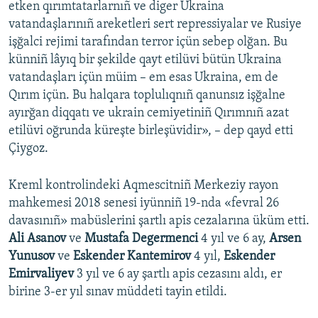
etken qırımtatarlarnıñ ve diger Ukraina
vatandaşlarınıñ areketleri sert repressiyalar ve Rusiye
işğalci rejimi tarafından terror içün sebep olğan. Bu
künniñ lâyıq bir şekilde qayt etilüvi bütün Ukraina
vatandaşları içün müim – em esas Ukraina, em de
Qırım içün. Bu halqara toplulıqnıñ qanunsız işğalne
ayırğan diqqatı ve ukrain cemiyetiniñ Qırımnıñ azat
etilüvi oğrunda küreşte birleşüvidir», – dep qayd etti
Çiygoz.
Kreml kontrolindeki Aqmescitniñ Merkeziy rayon
mahkemesi 2018 senesi iyünniñ 19-nda «fevral 26
davasınıñ» mabüslerini şartlı apis cezalarına üküm etti.
Ali Asanov
ve
Mustafa Degermenci
4 yıl ve 6 ay,
Arsen
Yunusov
ve
Eskender Kantemirov
4 yıl,
Eskender
Emirvaliyev
3 yıl ve 6 ay şartlı apis cezasını aldı, er
birine 3-er yıl sınav müddeti tayin etildi.