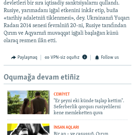
devletleri bir sıra iqtisadiy sanktsiyalarnı qullandı.
Rusiye, yarımadanı işğal etkenini inkâr etip, buña
«tarihiy adaletniñ tiklenmesi», dey. Ukrainanıñ Yuqarı
Radası 2014 senesi fevralniñ 20-ni, Rusiye tarafından
Qırım ve Aqyarnıñ muvaqqat işğali başlağan künü
olaraq resmen ilân etti.
Paylaşmaq
VPN-siz oquñız
Follow us
Oqumağa devam etiñiz
CEMİYET
"Er şeyni eki künde taşlap kettim".
Seferberlik qorqusı rusiyelilerni
kene memleketten quva
İNSAN AQLARI
Bir an – ve casussıñ. Qırım