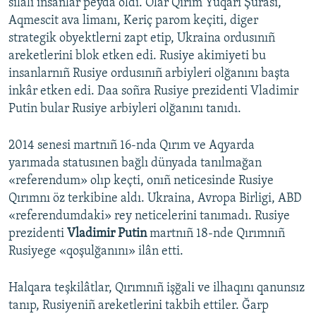
silâlı insanlar peyda oldı. Olar Qırım Yuqarı Şurası,
Aqmescit ava limanı, Keriç parom keçiti, diger
strategik obyektlerni zapt etip, Ukraina ordusınıñ
areketlerini blok etken edi. Rusiye akimiyeti bu
insanlarnıñ Rusiye ordusınıñ arbiyleri olğanını başta
inkâr etken edi. Daa soñra Rusiye prezidenti Vladimir
Putin bular Rusiye arbiyleri olğanını tanıdı.
2014 senesi martnıñ 16-nda Qırım ve Aqyarda
yarımada statusınen bağlı dünyada tanılmağan
«referendum» olıp keçti, onıñ neticesinde Rusiye
Qırımnı öz terkibine aldı. Ukraina, Avropa Birligi, ABD
«referendumdaki» rey neticelerini tanımadı. Rusiye
prezidenti
Vladimir Putin
martnıñ 18-nde Qırımnıñ
Rusiyege «qoşulğanını» ilân etti.
Halqara teşkilâtlar, Qırımnıñ işğali ve ilhaqını qanunsız
tanıp, Rusiyeniñ areketlerini takbih ettiler. Ğarp