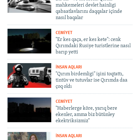
mahkemeleri devlet hainligi
qabaatlavlarını daqqalar içinde
nasıl baqalar
CEMİYET
"Er kes qaça, er kes kete": cenk
Qırımdaki Rusiye turistlerine nasıl
barıp yetti
İNSAN AQLARI
"Qırım birdemligi" işini toqtattı,
tintüv ve tutuvlar ise Qırımda daa
çoq oldı
CEMİYET
"Haberlerge köre, yarıq bere
ekenler, amma biz bütünley
ekektriksizmiz"
İNSAN AQLARI