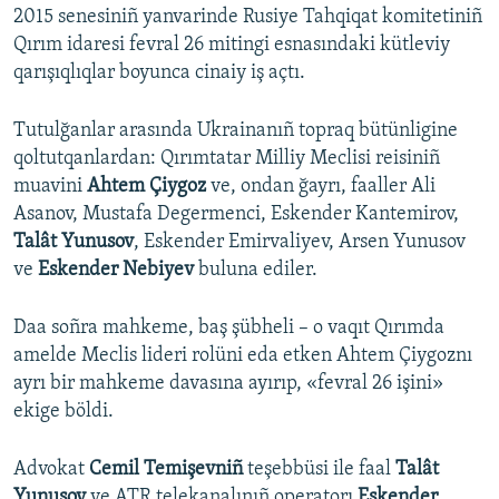
2015 senesiniñ yanvarinde Rusiye Tahqiqat komitetiniñ
Qırım idaresi fevral 26 mitingi esnasındaki kütleviy
qarışıqlıqlar boyunca cinaiy iş açtı.
Tutulğanlar arasında Ukrainanıñ topraq bütünligine
qoltutqanlardan: Qırımtatar Milliy Meclisi reisiniñ
muavini
Ahtem Çiygoz
ve, ondan ğayrı, faaller Ali
Asanov, Mustafa Degermenci, Eskender Kantemirov,
Talât Yunusov
, Eskender Emirvaliyev, Arsen Yunusov
ve
Eskender Nebiyev
buluna ediler.
Daa soñra mahkeme, baş şübheli – o vaqıt Qırımda
amelde Meclis lideri rolüni eda etken Ahtem Çiygoznı
ayrı bir mahkeme davasına ayırıp, «fevral 26 işini»
ekige böldi.
Advokat
Cemil Temişevniñ
teşebbüsi ile faal
Talât
Yunusov
ve ATR telekanalınıñ operatorı
Eskender