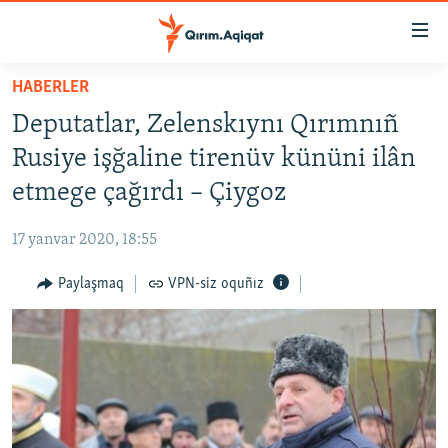
Link
açıqlığı
Esas
HABERLER
mündericege
HABERLER
Deputatlar, Zelenskıynı Qırımnıñ
qaytmaq
SİYASET
Baş
Rusiye işğaline tirenüv kününi ilân
İQTİSADİYAT
navigatsiyağa
etmege çağırdı – Çiygoz
qaytmaq
CEMİYET
Qıdıruvğa
17 yanvar 2020, 18:55
MEDENİYET
qaytmaq
Paylaşmaq
VPN-siz oquñız
İNSAN AQLARI
VİDEO
SÜRET
BLOGLAR
FİKİR