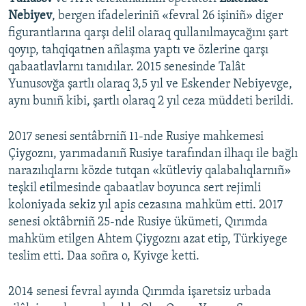
Nebiyev
, bergen ifadeleriniñ «fevral 26 işiniñ» diger
figurantlarına qarşı delil olaraq qullanılmaycağını şart
qoyıp, tahqiqatnen añlaşma yaptı ve özlerine qarşı
qabaatlavlarnı tanıdılar. 2015 senesinde Talât
Yunusovğa şartlı olaraq 3,5 yıl ve Eskender Nebiyevge,
aynı bunıñ kibi, şartlı olaraq 2 yıl ceza müddeti berildi.
2017 senesi sentâbrniñ 11-nde Rusiye mahkemesi
Çiygoznı, yarımadanıñ Rusiye tarafından ilhaqı ile bağlı
narazılıqlarnı közde tutqan «kütleviy qalabalıqlarnıñ»
teşkil etilmesinde qabaatlav boyunca sert rejimli
koloniyada sekiz yıl apis cezasına mahküm etti. 2017
senesi oktâbrniñ 25-nde Rusiye ükümeti, Qırımda
mahküm etilgen Ahtem Çiygoznı azat etip, Türkiyege
teslim etti. Daa soñra o, Kyivge ketti.
2014 senesi fevral ayında Qırımda işaretsiz urbada