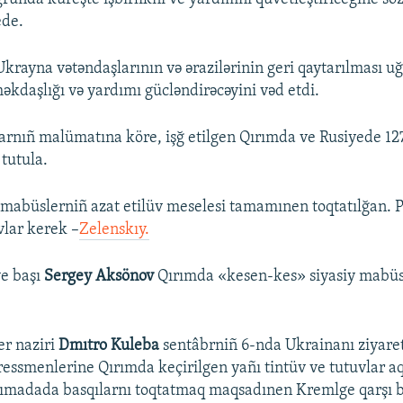
ede.
krayna vətəndaşlarının və ərazilərinin geri qaytarılması u
kdaşlığı və yardımı gücləndirəcəyini vəd etdi.
arnıñ malümatına köre, işğ etilgen Qırımda ve Rusiyede 12
 tutula.
y mabüslerniñ azat etilüv meselesi tamamınen toqtatılğan. P
vlar kerek –
Zelenskıy.
ye başı
Sergey Aksönov
Qırımda «kesen-kes» siyasiy mabüs
er naziri
Dmıtro Kuleba
sentâbrniñ 6-nda Ukrainanı ziyare
ssmenlerine Qırımda keçirilgen yañı tintüv ve tutuvlar aq
arımadada basqılarnı toqtatmaq maqsadınen Kremlge qarşı 