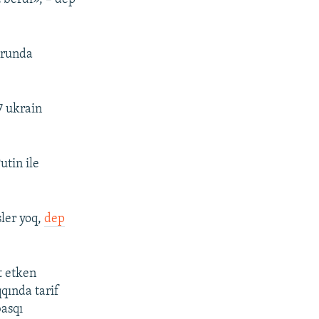
ğrunda
7 ukrain
utin ile
ler yoq,
dep
t etken
qında tarif
basqı