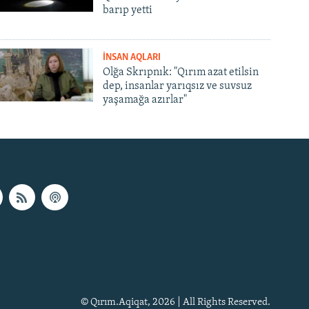
barıp yetti
İNSAN AQLARI
Olğa Skrıpnık: "Qırım azat etilsin
dep, insanlar yarıqsız ve suvsuz
yaşamağa azırlar"
© Qırım.Aqiqat, 2026 | All Rights Reserved.