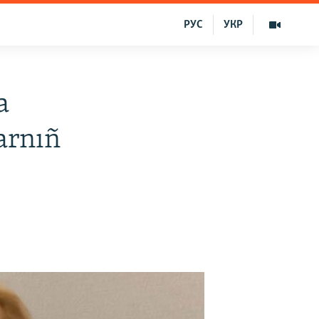
РУС
УКР
a
arnıñ