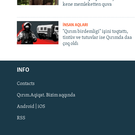
kene memleketten quva
İNSAN AQLARI
"Qırım birdemligi" işini toqtattı,
tintüv ve tutuvlar ise Qırımda daa
çoq oldı
Русский
INFO
Українською
Contacts
QOŞULIÑIZ!
Qırım.Aqiqat. Bizim aqqında
Android | iOS
RSS
RFE/RS bütün saytları