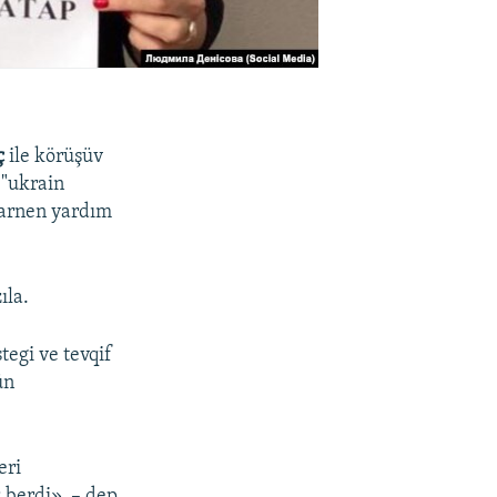
ç
ile körüşüv
 "ukrain
larnen yardım
ıla.
egi ve tevqif
ün
eri
 berdi», – dep