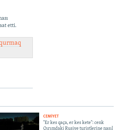
ması
at etti.
qurmaq
CEMİYET
"Er kes qaça, er kes kete": cenk
Qırımdaki Rusiye turistlerine nasıl