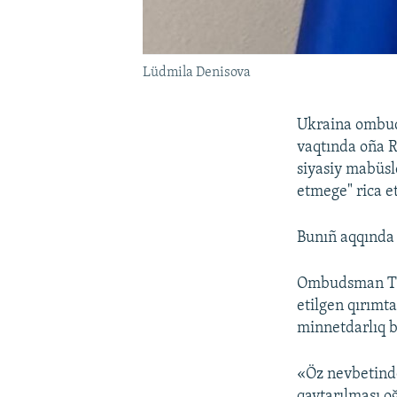
Lüdmila Denisova
Ukraina omb
vaqtında oña R
siyasiy mabüs
etmege" rica et
Bunıñ aqqında 
Ombudsman Türk
etilgen qırımt
minnetdarlıq b
«Öz nevbetinde
qaytarılması o