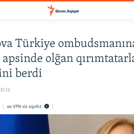
ova Türkiye ombudsmanın
 apsinde olğan qırımtatarl
ini berdi
21:12
VPN-siz oquñız