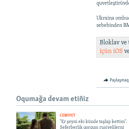
quvetleştirüvd
Ukraina omb
sebebinden BM
Bloklav ve
içün
iOS
v
Paylaşmaq
Oqumağa devam etiñiz
CEMİYET
"Er şeyni eki künde taşlap kettim".
Seferberlik qorqusı rusiyelilerni