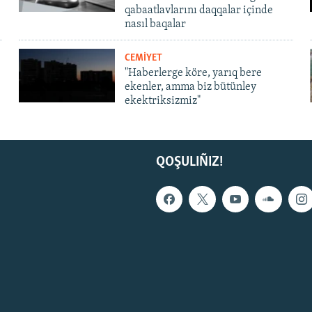
qabaatlavlarını daqqalar içinde
nasıl baqalar
CEMİYET
"Haberlerge köre, yarıq bere
ekenler, amma biz bütünley
ekektriksizmiz"
QOŞULIÑIZ!