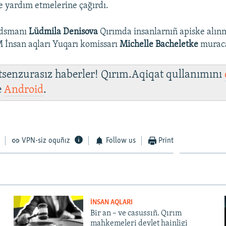
e yardım etmelerine çağırdı.
udsmanı
Lüdmila Denisova
Qırımda insanlarnıñ apiske alın
 İnsan aqları Yuqarı komissarı
Michelle Bacheletke
muraca
 tsenzurasız haberler! Qırım.Aqiqat qullanımını
e
Android
.
VPN-siz oquñız
Follow us
Print
İNSAN AQLARI
Bir an – ve casussıñ. Qırım
mahkemeleri devlet hainligi