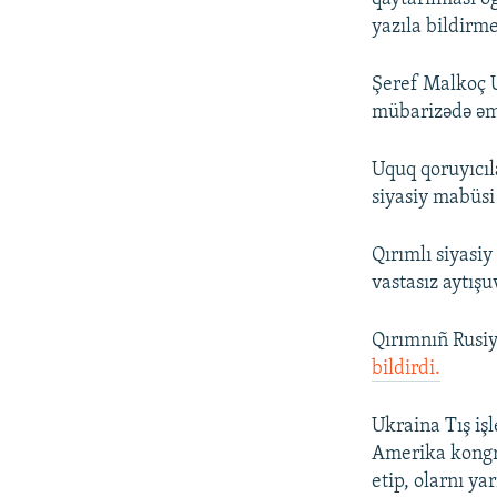
yazıla bildirm
Şeref Malkoç U
mübarizədə əmə
Uquq qoruyıcıl
siyasiy mabüsi
Qırımlı siyasi
vastasız aytışu
Qırımnıñ Rusi
bildirdi.
Ukraina Tış işl
Amerika kongre
etip, olarnı y