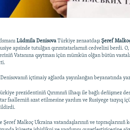
udsmanı
Lüdmila Denisova
Türkiye zenaatdaşı
Şeref Malko
usiye apsinde tutulğan qırımtatarlarnıñ cedvelini berdi. O,
leriniñ Vatanına qaytması içün mümkün olğan bütün vasta
ti.
Denisovanıñ içtimaiy ağlarda yayınlanğan beyanatında yaz
iye prezidentiniñ Qırımnıñ ilhaqı ile bağlı deñişmez dest
atar faallerniñ azat etilmesine yardım ve Rusiyege tazyıq iç
ildirdi.
 Şeref Malkoç Ukraina vatandaşlarınıñ ve topraqlarınıñ k
ğrunda küreşte işbirlikni ve yardımnı quvetleştiricegine söz