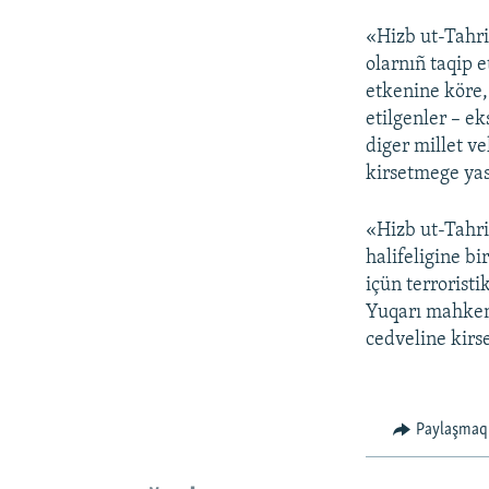
«Hizb ut-Tahri
olarnıñ taqip 
etkenine köre,
etilgenler – ek
diger millet ve
kirsetmege yas
«Hizb ut-Tahri
halifeligine b
içün terroristi
Yuqarı mahkeme
cedveline kirse
Paylaşmaq