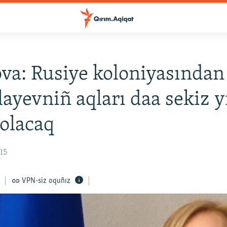
va: Rusiye koloniyasından
layevniñ aqları daa sekiz y
 olacaq
:15
VPN-siz oquñız