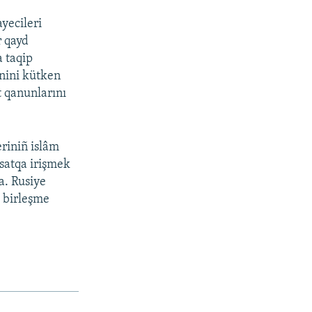
yecileri
r qayd
a taqip
inini kütken
t qanunlarını
eriniñ islâm
qsatqa irişmek
ta. Rusiye
» birleşme