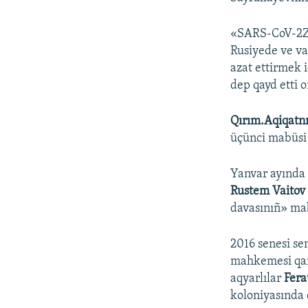
«SARS-CoV-2Z 
Rusiyede ve va
azat ettirmek 
dep qayd etti
Qırım.Aqiqatn
üçünci mabüsi 
Yanvar ayında
Rustem Vaito
davasınıñ» ma
2016 senesi se
mahkemesi qara
aqyarlılar
Fera
koloniyasında 