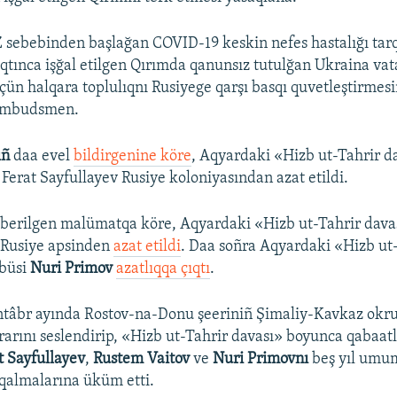
sebebinden başlağan COVID-19 keskin nefes hastalığı tar
qtınca işğal etilgen Qırımda qanunsız tutulğan Ukraina vat
içün halqara toplulıqnı Rusiyege qarşı basqı quvetleştirmes
 ombudsmen.
ıñ
daa evel
bildirgenine köre
, Aqyardaki «Hizb ut-Tahrir d
Ferat Sayfullayev Rusiye koloniyasından azat etildi.
 berilgen malümatqa köre, Aqyardaki «Hizb ut-Tahrir dav
v
Rusiye apsinden
azat etildi
. Daa soñra Aqyardaki «Hizb ut
büsi
Nuri Primov
azatlıqqa çıqtı
.
ntâbr ayında Rostov-na-Donu şeeriniñ Şimaliy-Kavkaz okru
rını seslendirip, «Hizb ut-Tahrir davası» boyunca qabaat
t Sayfullayev
,
Rustem Vaitov
ve
Nuri Primovnı
beş yıl umu
qalmalarına üküm etti.