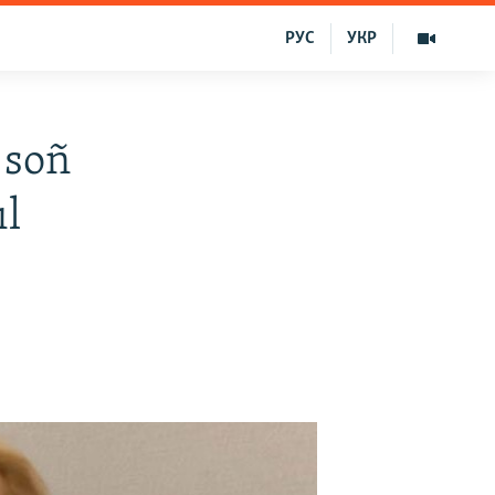
РУС
УКР
 soñ
ıl