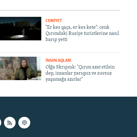
CEMİYET
"Er kes qaça, er kes kete": cenk
Qırımdaki Rusiye turistlerine nasıl
barıp yetti
İNSAN AQLARI
Olğa Skrıpnık: "Qırım azat etilsin
dep, insanlar yarıqsız ve suvsuz
yaşamağa azırlar"