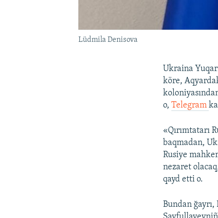
Lüdmila Denisova
Ukraina Yuqarı
köre, Aqyarda
koloniyasından 
o,
Telegram
ka
«Qırımtatarı Ru
baqmadan, Ukra
Rusiye mahkeme
nezaret olacaq
qayd etti o.
Bundan ğayrı, 
Sayfullayevniñ