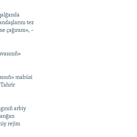
qalğanda
andaşlarını tez
ine çağıram», –
avasınıñ»
asınıñ» mabüsi
-Tahrir
gınıñ arbiy
lanğan
miy rejim