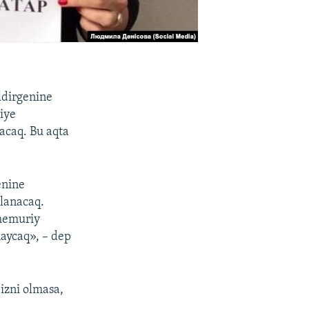
ldirgenine
iye
lacaq. Bu aqta
enine
rlanacaq.
 memuriy
maycaq», – dep
izni olmasa,