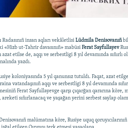
 Radasınıñ insan aqları vekâletlisi
Lüdmila Denisovanıñ
bi
ki «Hizb ut-Tahrir davasınıñ» mabüsi
Ferat Sayfullayev
Rus
azat etilse de, aqqı ve serbestligi 8 yıl devamında sıñırlı o
nalında yazdı.
siye koloniyasında 5 yıl qanunsız tutuldı. Faqat, azat etilg
ina vatandaşınıñ aqqı ve serbestligi 8 yıl devamında sıñı
siniñ Ferat Sayfullayevge qarşı çıqarğan qararına köre,
, areketi sıñırlanacaq ve yaşağan yerini serbest saylap ola
Denisovanıñ malümatına köre, Rusiye uquq qoruyıcılarınıñ 
 işğal etilgen Qırımnı terk etmesi yasaqlana.