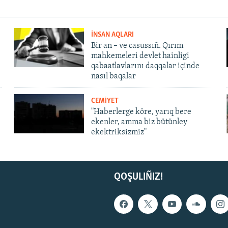
İNSAN AQLARI
Bir an – ve casussıñ. Qırım
mahkemeleri devlet hainligi
qabaatlavlarını daqqalar içinde
nasıl baqalar
CEMİYET
"Haberlerge köre, yarıq bere
ekenler, amma biz bütünley
ekektriksizmiz"
QOŞULIÑIZ!