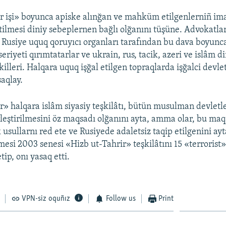
r işi» boyunca apiske alınğan ve mahküm etilgenlerniñ ima
etilmesi diniy sebeplernen bağlı olğanını tüşüne. Advokatla
 Rusiye uquq qoruyıcı organları tarafından bu dava boyunc
seriyeti qırımtatarlar ve ukrain, rus, tacik, azeri ve islâm d
killeri. Halqara uquq işğal etilgen topraqlarda işğalci devle
aqlay.
r» halqara islâm siyasiy teşkilâtı, bütün musulman devletl
irleştirilmesini öz maqsadı olğanını ayta, amma olar, bu ma
k usullarnı red ete ve Rusiyede adaletsiz taqip etilgenini ay
si 2003 senesi «Hizb ut-Tahrir» teşkilâtını 15 «terrorist
tip, onı yasaq etti.
VPN-siz oquñız
Follow us
Print