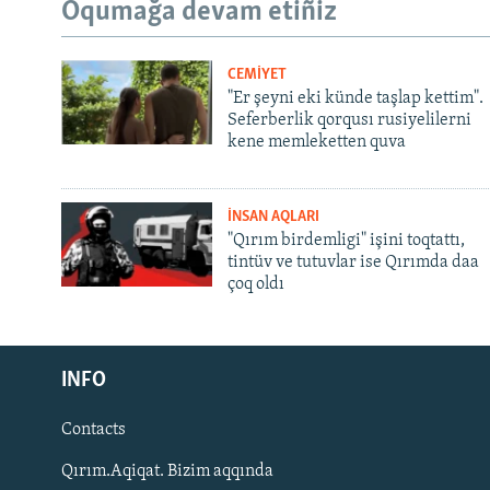
Oqumağa devam etiñiz
CEMİYET
"Er şeyni eki künde taşlap kettim".
Seferberlik qorqusı rusiyelilerni
kene memleketten quva
İNSAN AQLARI
"Qırım birdemligi" işini toqtattı,
tintüv ve tutuvlar ise Qırımda daa
çoq oldı
Русский
INFO
Українською
Contacts
QOŞULIÑIZ!
Qırım.Aqiqat. Bizim aqqında