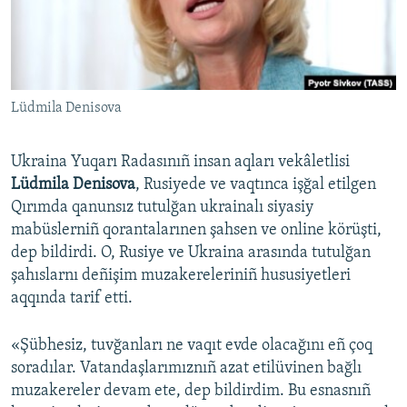
Русский
Українською
Lüdmila Denisova
QOŞULIÑIZ!
Ukraina Yuqarı Radasınıñ insan aqları vekâletlisi
Lüdmila Denisova
, Rusiyede ve vaqtınca işğal etilgen
RFE/RS bütün saytları
Qırımda qanunsız tutulğan ukrainalı siyasiy
mabüslerniñ qorantalarınen şahsen ve online körüşti,
dep bildirdi. O, Rusiye ve Ukraina arasında tutulğan
şahıslarnı deñişim muzakereleriniñ hususiyetleri
aqqında tarif etti.
«Şübhesiz, tuvğanları ne vaqıt evde olacağını eñ çoq
soradılar. Vatandaşlarımıznıñ azat etilüvinen bağlı
muzakereler devam ete, dep bildirdim. Bu esnasnıñ