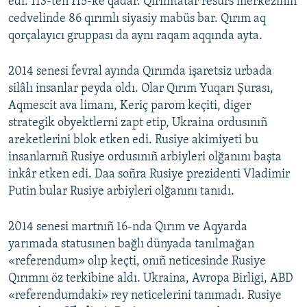
edi: 113-ten 115-ke qadar. Qırımtatar resurs merkeziniñ
cedvelinde 86 qırımlı siyasiy mabüs bar. Qırım aq
qorçalayıcı gruppası da aynı raqam aqqında ayta.
2014 senesi fevral ayında Qırımda işaretsiz urbada
silâlı insanlar peyda oldı. Olar Qırım Yuqarı Şurası,
Aqmescit ava limanı, Keriç parom keçiti, diger
strategik obyektlerni zapt etip, Ukraina ordusınıñ
areketlerini blok etken edi. Rusiye akimiyeti bu
insanlarnıñ Rusiye ordusınıñ arbiyleri olğanını başta
inkâr etken edi. Daa soñra Rusiye prezidenti Vladimir
Putin bular Rusiye arbiyleri olğanını tanıdı.
2014 senesi martnıñ 16-nda Qırım ve Aqyarda
yarımada statusınen bağlı dünyada tanılmağan
«referendum» olıp keçti, onıñ neticesinde Rusiye
Qırımnı öz terkibine aldı. Ukraina, Avropa Birligi, ABD
«referendumdaki» rey neticelerini tanımadı. Rusiye