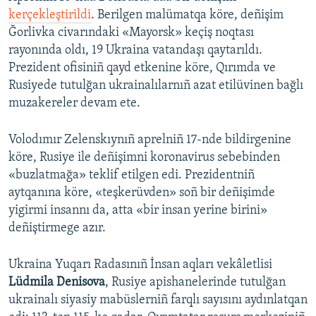
kerçekleştirildi
. Berilgen malümatqa köre, deñişim
Ğorlivka civarındaki «Mayorsk» keçiş noqtası
rayonında oldı, 19 Ukraina vatandaşı qaytarıldı.
Prezident ofisiniñ qayd etkenine köre, Qırımda ve
Rusiyede tutulğan ukrainalılarnıñ azat etilüvinen bağlı
muzakereler devam ete.
Volodımır Zelenskıynıñ aprelniñ 17-nde bildirgenine
köre, Rusiye ile deñişimni koronavirus sebebinden
«buzlatmağa» teklif etilgen edi. Prezidentniñ
aytqanına köre, «teşkerüvden» soñ bir deñişimde
yigirmi insannı da, atta «bir insan yerine birini»
deñiştirmege azır.
Ukraina Yuqarı Radasınıñ İnsan aqları vekâletlisi
Lüdmila Denisova
, Rusiye apishanelerinde tutulğan
ukrainalı siyasiy mabüslerniñ farqlı sayısını aydınlatqan