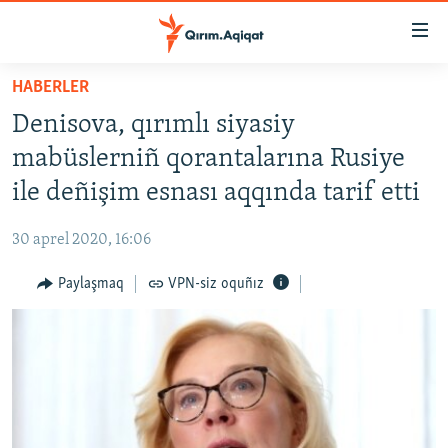
Link
açıqlığı
Esas
HABERLER
mündericege
HABERLER
Denisova, qırımlı siyasiy
qaytmaq
SİYASET
Baş
mabüslerniñ qorantalarına Rusiye
İQTİSADİYAT
navigatsiyağa
ile deñişim esnası aqqında tarif etti
qaytmaq
CEMİYET
Qıdıruvğa
30 aprel 2020, 16:06
MEDENİYET
qaytmaq
Paylaşmaq
VPN-siz oquñız
İNSAN AQLARI
VİDEO
SÜRET
BLOGLAR
FİKİR