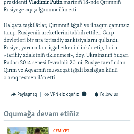
prezidenti
Vladimir Putin
martnıñ 18-nde Qırımnıñ
Rusiyege «qoşulğanını» ilân etti.
Halqara teşkilâtlar, Qırımnıñ işğali ve ilhaqını qanunsız
tanıp, Rusiyeniñ areketlerini takbih ettiler. Ğarp
devletleri bir sıra iqtisadiy sanktsiyalarnı qullandı.
Rusiye, yarımadanı işğal etkenini inkâr etip, buña
«tarihiy adaletniñ tiklenmesi», dey. Ukrainanıñ Yuqarı
Radası 2014 senesi fevralniñ 20-ni, Rusiye tarafından
Qırım ve Aqyarnıñ muvaqqat işğali başlağan künü
olaraq resmen ilân etti.
Paylaşmaq
VPN-siz oquñız
Follow us
Oqumağa devam etiñiz
CEMİYET