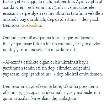
hususiyetleri aqqında malümat berdim. Aynı vaqıtta al-
azırda Kreml esirleriniñ tuvğanları ve muzakereler
esnasına celp etilgen resmiy Ukraina tarafınıñ vekilleri
arasında bağ qurulmalı, dep qayd ettim», – dep yazdı
Denisova
Facebookta
.
Ombudsmenniñ aytqanına köre, o, qorantalarnen
Rusiye qanunsız tutqan bütün vatandaşlar içün devlet
uqukiy yardım meselesini muzakere etti.
«Al-azırda esirlikte olğan er bir ukrainalı böyle
yardımnen temin etilsin dep, elimden kelgenini
yapacam, dep işandırdım», – dep bildirdi ombudsmen.
Denisovanıñ qayd etkenine köre, Ukraina prezidenti
ofisiniñ işçi gruppasına ukrainalı siyasiy mabüslerniñ
qoranta azaları kirsetilsin, dep añlaştılar.