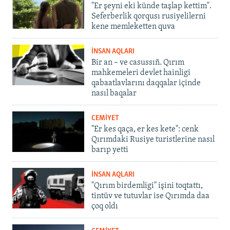
"Er şeyni eki künde taşlap kettim".
Seferberlik qorqusı rusiyelilerni
kene memleketten quva
İNSAN AQLARI
Bir an – ve casussıñ. Qırım
mahkemeleri devlet hainligi
qabaatlavlarını daqqalar içinde
nasıl baqalar
CEMİYET
"Er kes qaça, er kes kete": cenk
Qırımdaki Rusiye turistlerine nasıl
barıp yetti
İNSAN AQLARI
"Qırım birdemligi" işini toqtattı,
tintüv ve tutuvlar ise Qırımda daa
çoq oldı