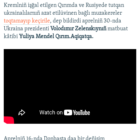
Kremlniñ işğal etilgen Qırımda ve Rusiyede tutqan
ukrainalılarnıñ azat etilüvinen bağlı muzakereler
toqtamayıp keçirile
, dep bildirdi aprelniñ 30-nda
Ukraina prezidenti
Volodımır Zelenskıynıñ
matbuat
kâtibi
Yuliya Mendel Qırım.Aqiqatqa.
Aprelniñ 16-nda Donbasta daa bir deñişim