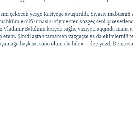
sını çekecek yerge Rusiyege avuştırıldı. Siyasiy mabüsniñ 
mahkümlerniñ urbasını kiymekten vazgeçkeni qasevetlend
 Vladimir Baluhnıñ kerçek sağlıq vaziyeti aqqında maña
p etem. Şimdi aştan tamamen vazgeçse ya da ekimlerniñ te
şamağa başlasa, soñu ölüm ola bile», – dep yazdı Denisov