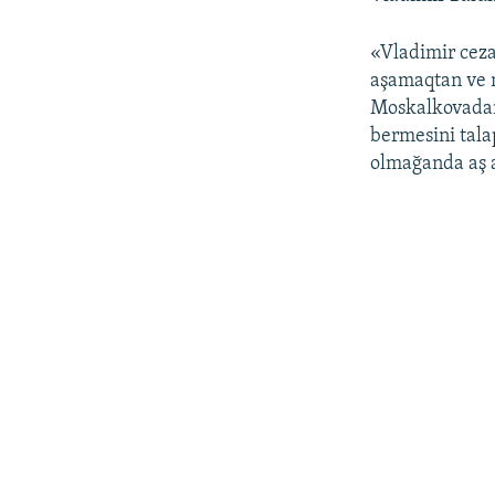
«Vladimir ceza
aşamaqtan ve 
Moskalkovadan
bermesini tala
olmağanda aş a