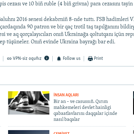
pis cezası ve 10 biñ ruble (4 biñ grivna) para cezasını tayin 
aluhnı 2016 senesi dekabrniñ 8-nde tuttı. FSB hadimleri V
ardaqında 90 patron ve bir qaç trotil taş tapılğanını bildir
si ve aq qorçalayıcıları onıñ Ukrainağa qoltutqanı içün rep
dep tüşüneler. Onıñ evinde Ukraina bayrağı bar edi.
VPN-siz oquñız
Follow us
Print
İNSAN AQLARI
Bir an – ve casussıñ. Qırım
mahkemeleri devlet hainligi
qabaatlavlarını daqqalar içinde
nasıl baqalar