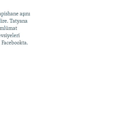
apishane aşını
ire. Tatyana
 amlümat
vsiyeleri
a Facebookta.