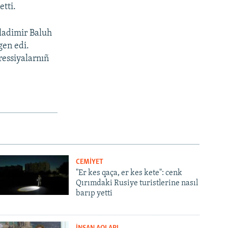
etti.
ladimir Baluh
gen edi.
ressiyalarnıñ
CEMİYET
"Er kes qaça, er kes kete": cenk
Qırımdaki Rusiye turistlerine nasıl
barıp yetti