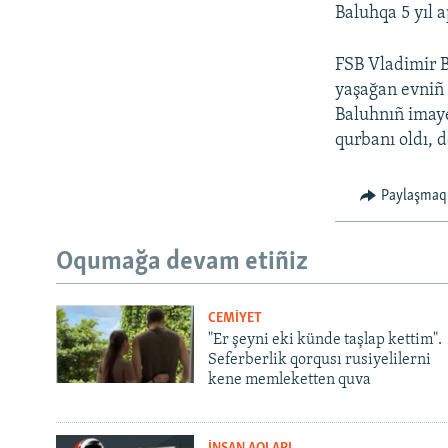
Baluhqa 5 yıl a
FSB Vladimir B
yaşağan evniñ ç
Baluhnıñ imaye
qurbanı oldı, 
Paylaşmaq
Oqumağa devam etiñiz
CEMİYET
"Er şeyni eki künde taşlap kettim".
Seferberlik qorqusı rusiyelilerni
kene memleketten quva