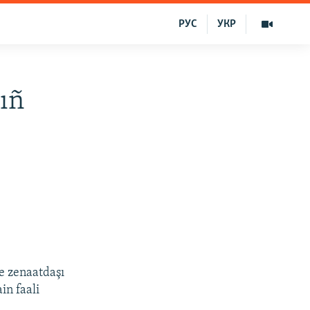
РУС
УКР
ıñ
e zenaatdaşı
in faali