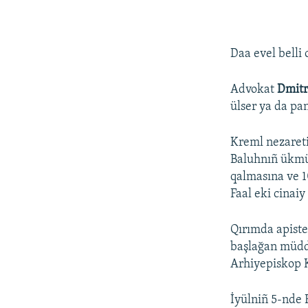
Daa evel belli 
Advokat
Dmitr
ülser ya da pan
Kreml nezaret
Baluhnıñ ükmün
qalmasına ve 1
Faal eki cinaiy
Qırımda apiste
başlağan müdde
Arhiyepiskop K
İyülniñ 5-nde 