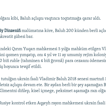
olğanı kibi, Baluh açlıqnı vaqtınca toqtatmağa qarar aldı.
iy Dinzeniñ
malümatına köre, Baluh 200 künden berli açlı
kreatit şübesi bar.
indeki Qırım Yuqarı mahkemesi 5 yılğa mahküm etilgen V
i qısmen yımşatıp, onı 4 yıl ve 11 ay umumiy rejim koloni
0 biñ ruble (tahminen 4 biñ ğrıvnâ) para cezasını ödemesi
 iş boyunca tevqif etildi.
 tutulğan ukrain faali Vladimir Baluh 2018 senesi martnıñ
tsiz açlıqnı devam ete. Bir aydan berli bir şey aşamağan 
limentni diñlep, kisel içmege, peksimet aşamağa razı olğa
Rusiye kontrol etken Aqşeyh rayon mahkemesi ukrain faali