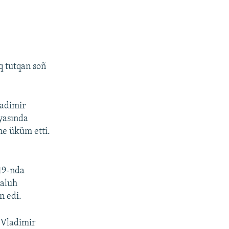
q tutqan soñ
ladimir
yasında
ne üküm etti.
 19-nda
Baluh
n edi.
 Vladimir