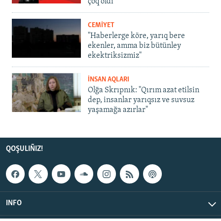
çoq oldı
CEMİYET
"Haberlerge köre, yarıq bere
ekenler, amma biz bütünley
ekektriksizmiz"
İNSAN AQLARI
Olğa Skrıpnık: "Qırım azat etilsin
dep, insanlar yarıqsız ve suvsuz
yaşamağa azırlar"
QOŞULIÑIZ!
INFO