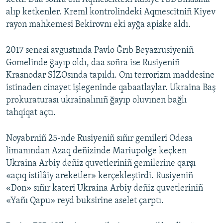
alıp ketkenler. Kreml kontrolindeki Aqmescitniñ Kiyev
rayon mahkemesi Bekirovnı eki ayğa apiske aldı.
2017 senesi avgustında Pavlo Ğrıb Beyazrusiyeniñ
Gomelinde ğayıp oldı, daa soñra ise Rusiyeniñ
Krasnodar SİZOsında tapıldı. Onı terrorizm maddesine
istinaden cinayet işlegeninde qabaatlaylar. Ukraina Baş
prokuraturası ukrainalınıñ ğayıp oluvınen bağlı
tahqiqat açtı.
Noyabrniñ 25-nde Rusiyeniñ sıñır gemileri Odesa
limanından Azaq deñizinde Mariupolge keçken
Ukraina Arbiy deñiz quvetleriniñ gemilerine qarşı
«açıq istilâiy areketler» kerçekleştirdi. Rusiyeniñ
«Don» sıñır kateri Ukraina Arbiy deñiz quvetleriniñ
«Yañı Qapu» reyd buksirine aselet çarptı.