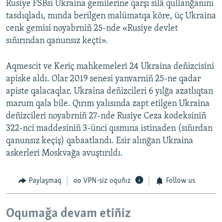
Rusiye FSBsi Ukraina gemilerine qarşı silâ qullanğanını
tasdıqladı, mında berilgen malümatqa köre, üç Ukraina
cenk gemisi noyabrniñ 25-nde «Rusiye devlet
sıñırından qanunsız keçti».
Aqmescit ve Keriç mahkemeleri 24 Ukraina deñizcisini
apiske aldı. Olar 2019 senesi yanvarniñ 25-ne qadar
apiste qalacaqlar. Ukraina deñizcileri 6 yılğa azatlıqtan
marum qala bile. Qırım yalısında zapt etilgen Ukraina
deñizcileri noyabrniñ 27-nde Rusiye Ceza kodeksiniñ
322-nci maddesiniñ 3-ünci qısmına istinaden (sıñırdan
qanunsız keçiş) qabaatlandı. Esir alınğan Ukraina
askerleri Moskvağa avuştırıldı.
Paylaşmaq
VPN-siz oquñız
Follow us
Oqumağa devam etiñiz