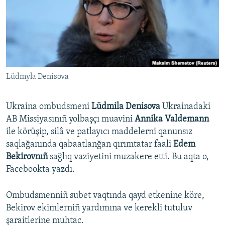
Русский
Українською
QOŞULIÑIZ!
Lüdmyla Denisova
Ukraina ombudsmeni
Lüdmila Denisova
Ukrainadaki
RFE/RS bütün saytları
AB Missiyasınıñ yolbaşçı muavini
Annika Valdemann
ile körüşip, silâ ve patlayıcı maddelerni qanunsız
saqlağanında qabaatlanğan qırımtatar faali
Edem
Bekirovnıñ
sağlıq vaziyetini muzakere etti. Bu aqta o,
Facebookta yazdı.
Ombudsmenniñ subet vaqtında qayd etkenine köre,
Bekirov ekimlerniñ yardımına ve kerekli tutuluv
şaraitlerine muhtac.