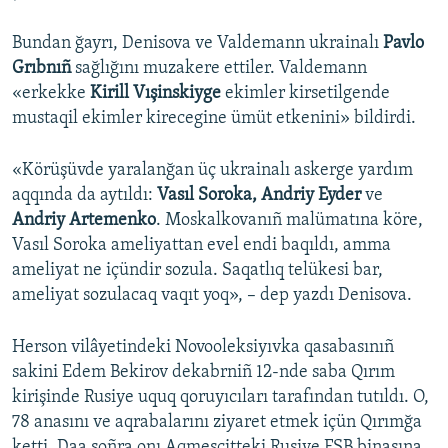
Bundan ğayrı, Denisova ve Valdemann ukrainalı
Pavlo
Grıbnıñ
sağlığını muzakere ettiler. Valdemann
«erkekke
Kirill Vışinskiyge
ekimler kirsetilgende
mustaqil ekimler kirecegine ümüt etkenini» bildirdi.
«Körüşüvde yaralanğan üç ukrainalı askerge yardım
aqqında da aytıldı:
Vasıl Soroka, Andriy Eyder
ve
Andriy Artemenko
. Moskalkovanıñ malümatına köre,
Vasıl Soroka ameliyattan evel endi baqıldı, amma
ameliyat ne içündir sozula. Saqatlıq telükesi bar,
ameliyat sozulacaq vaqıt yoq», – dep yazdı Denisova.
Herson vilâyetindeki Novooleksiyıvka qasabasınıñ
sakini Edem Bekirov dekabrniñ 12-nde saba Qırım
kirişinde Rusiye uquq qoruyıcıları tarafından tutıldı. O,
78 anasını ve aqrabalarını ziyaret etmek içün Qırımğa
ketti. Daa soñra onı Aqmescitteki Rusiye FSB binasına