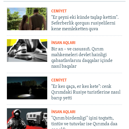
CEMİYET
"Er şeyni eki künde taşlap kettim".
Seferberlik qorqusı rusiyelilerni
kene memleketten quva
İNSAN AQLARI
Bir an – ve casussıñ. Qırım
mahkemeleri devlet hainligi
qabaatlavlarını daqqalar içinde
nasıl baqalar
CEMİYET
"Er kes qaça, er kes kete": cenk
Qırımdaki Rusiye turistlerine nasıl
barıp yetti
İNSAN AQLARI
"Qırım birdemligi" işini toqtattı,
tintüv ve tutuvlar ise Qırımda daa