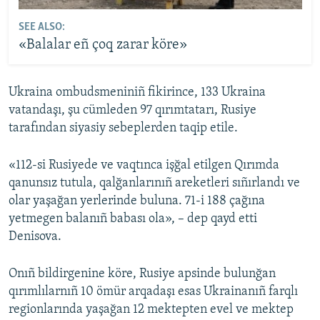
SEE ALSO:
«Balalar eñ çoq zarar köre»
Ukraina ombudsmeniniñ fikirince, 133 Ukraina
vatandaşı, şu cümleden 97 qırımtatarı, Rusiye
tarafından siyasiy sebeplerden taqip etile.
«112-si Rusiyede ve vaqtınca işğal etilgen Qırımda
qanunsız tutula, qalğanlarınıñ areketleri sıñırlandı ve
olar yaşağan yerlerinde buluna. 71-i 188 çağına
yetmegen balanıñ babası ola», – dep qayd etti
Denisova.
Onıñ bildirgenine köre, Rusiye apsinde bulunğan
qırımlılarnıñ 10 ömür arqadaşı esas Ukrainanıñ farqlı
regionlarında yaşağan 12 mektepten evel ve mektep