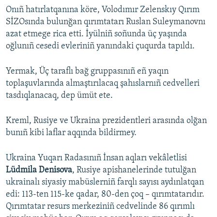
Onıñ hatırlatqanına köre, Volodımır Zelenskıy Qırım
SİZOsında bulunğan qırımtatarı Ruslan Suleymanovnı
azat etmege rica etti. İyülniñ soñunda üç yaşında
oğlunıñ cesedi evleriniñ yanındaki çuqurda tapıldı.
Yermak, Üç taraflı bağ gruppasınıñ eñ yaqın
toplaşuvlarında almaştırılacaq şahıslarnıñ cedvelleri
tasdıqlanacaq, dep ümüt ete.
Kreml, Rusiye ve Ukraina prezidentleri arasında olğan
bunıñ kibi laflar aqqında bildirmey.
Ukraina Yuqarı Radasınıñ İnsan aqları vekâletlisi
Lüdmila Denisova
, Rusiye apishanelerinde tutulğan
ukrainalı siyasiy mabüslerniñ farqlı sayısı aydınlatqan
edi: 113-ten 115-ke qadar, 80-den çoq – qırımtatarıdır.
Qırımtatar resurs merkeziniñ cedvelinde 86 qırımlı