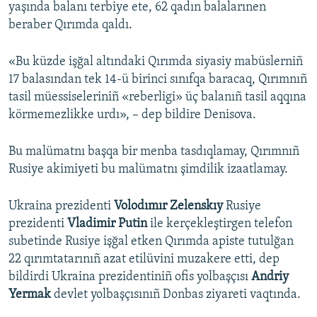
yaşında balanı terbiye ete, 62 qadın balalarınen
beraber Qırımda qaldı.
«Bu küzde işğal altındaki Qırımda siyasiy mabüslerniñ
17 balasından tek 14-ü birinci sınıfqa baracaq, Qırımnıñ
tasil müessiseleriniñ «reberligi» üç balanıñ tasil aqqına
körmemezlikke urdı», – dep bildire Denisova.
Bu malümatnı başqa bir menba tasdıqlamay, Qırımnıñ
Rusiye akimiyeti bu malümatnı şimdilik izaatlamay.
Ukraina prezidenti
Volodımır Zelenskıy
Rusiye
prezidenti
Vladimir Putin
ile kerçekleştirgen telefon
subetinde Rusiye işğal etken Qırımda apiste tutulğan
22 qırımtatarınıñ azat etilüvini muzakere etti, dep
bildirdi Ukraina prezidentiniñ ofis yolbaşçısı
Andriy
Yermak
devlet yolbaşçısınıñ Donbas ziyareti vaqtında.