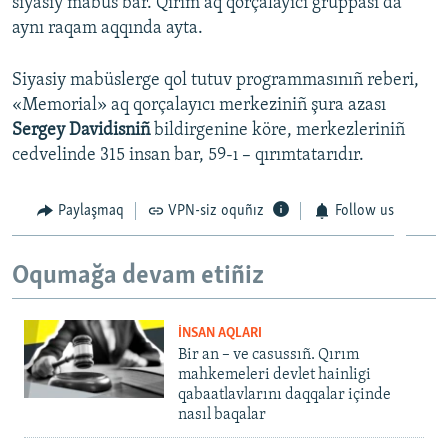
siyasiy mabüs bar. Qırım aq qorçalayıcı gruppası da
aynı raqam aqqında ayta.
Siyasiy mabüslerge qol tutuv programmasınıñ reberi,
«Memorial» aq qorçalayıcı merkeziniñ şura azası
Sergey Davidisniñ
bildirgenine köre, merkezleriniñ
cedvelinde 315 insan bar, 59-ı – qırımtatarıdır.
Paylaşmaq
VPN-siz oquñız
Follow us
Oqumağa devam etiñiz
İNSAN AQLARI
Bir an – ve casussıñ. Qırım
mahkemeleri devlet hainligi
qabaatlavlarını daqqalar içinde
nasıl baqalar