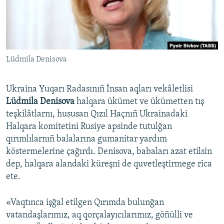
Русский
Українською
Lüdmila Denisova
QOŞULIÑIZ!
Ukraina Yuqarı Radasınıñ İnsan aqları vekâletlisi
Lüdmila Denisova
halqara ükümet ve ükümetten tış
RFE/RS bütün saytları
teşkilâtlarnı, hususan Qızıl Haçnıñ Ukrainadaki
Halqara komitetini Rusiye apsinde tutulğan
qırımlılarnıñ balalarına gumanitar yardım
köstermelerine çağırdı. Denisova, babaları azat etilsin
dep, halqara alandaki küreşni de quvetleştirmege rica
ete.
«Vaqtınca işğal etilgen Qırımda bulunğan
vatandaşlarımız, aq qorçalayıcılarımız, göñülli ve