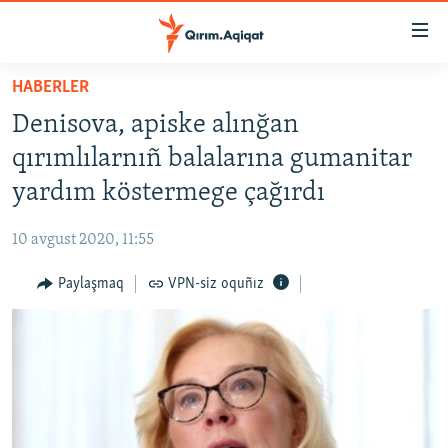
Link
açıqlığı
Esas
HABERLER
mündericege
HABERLER
Denisova, apiske alınğan
qaytmaq
SİYASET
Baş
qırımlılarnıñ balalarına gumanitar
İQTİSADİYAT
navigatsiyağa
yardım köstermege çağırdı
qaytmaq
CEMİYET
Qıdıruvğa
10 avgust 2020, 11:55
MEDENİYET
qaytmaq
Paylaşmaq
VPN-siz oquñız
İNSAN AQLARI
VİDEO
SÜRET
BLOGLAR
FİKİR