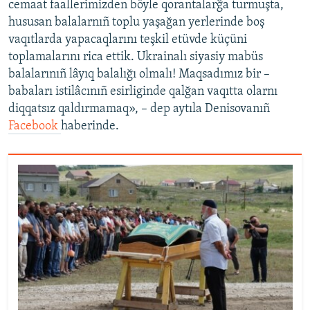
cemaat faallerimizden böyle qorantalarğa turmuşta,
hususan balalarnıñ toplu yaşağan yerlerinde boş
vaqıtlarda yapacaqlarını teşkil etüvde küçüni
toplamalarını rica ettik. Ukrainalı siyasiy mabüs
balalarınıñ lâyıq balalığı olmalı! Maqsadımız bir –
babaları istilâcınıñ esirliginde qalğan vaqıtta olarnı
diqqatsız qaldırmamaq», – dep aytıla Denisovanıñ
Facebook
haberinde.