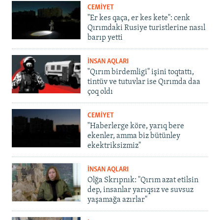
CEMİYET
"Er kes qaça, er kes kete": cenk
Qırımdaki Rusiye turistlerine nasıl
barıp yetti
İNSAN AQLARI
"Qırım birdemligi" işini toqtattı,
tintüv ve tutuvlar ise Qırımda daa
çoq oldı
CEMİYET
"Haberlerge köre, yarıq bere
ekenler, amma biz bütünley
ekektriksizmiz"
İNSAN AQLARI
Olğa Skrıpnık: "Qırım azat etilsin
dep, insanlar yarıqsız ve suvsuz
yaşamağa azırlar"