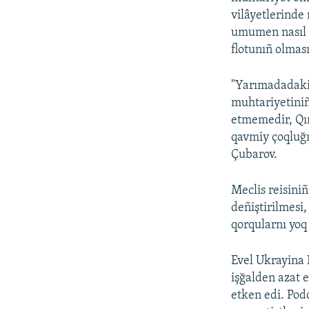
vilâyetlerinde
umumen nasıl bi
flotunıñ olması
"Yarımadadaki
muhtariyetiniñ
etmemedir, Qır
qavmiy çoqluğı
Çubarov.
Meclis reisini
deñiştirilmesi
qorqularnı yoq 
Evel Ukrayina P
işğalden azat 
etken edi. Pod