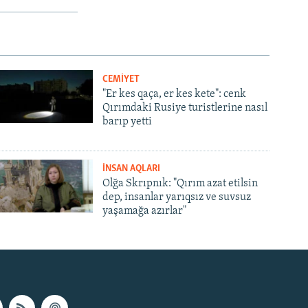
CEMİYET
"Er kes qaça, er kes kete": cenk
Qırımdaki Rusiye turistlerine nasıl
barıp yetti
İNSAN AQLARI
Olğa Skrıpnık: "Qırım azat etilsin
dep, insanlar yarıqsız ve suvsuz
yaşamağa azırlar"