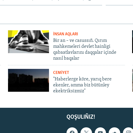
İNSAN AQLARI
Bir an – ve casussıñ. Qırım
mahkemeleri devlet hainligi
qabaatlavlarını daqqalar içinde
nasıl baqalar
CEMİYET
"Haberlerge köre, yarıq bere
ekenler, amma biz bütünley
ekektriksizmiz"
QOŞULIÑIZ!