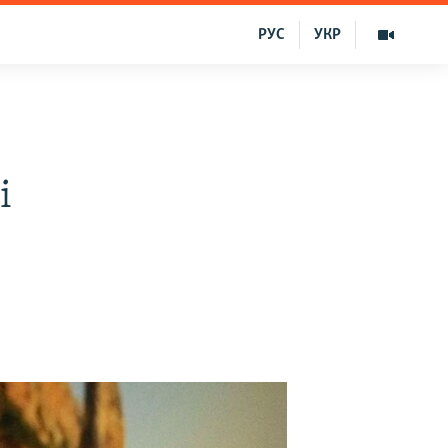
РУС
УКР
i