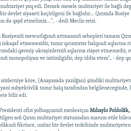
 muhtariyet yoq edi. Demek mesele muhtariyet ile bağlı de
r devlet siyaseti keçirilgeni ile bağlıdır... Qırımda Rusiye
nı da qayd etmelimiz...", - dedi Meclis reisi.
 Rusiyeniñ mevcutlığınıñ artmasınıñ sebepleri tamam Qır
 inkaşaf etmemesidir, tamır qırımtatar halqınıñ aqlarına r
ımdaki qavmiy ukrayinlerniñ aqlarına riayet etmemedir, r
nıñ monopoliyası ve üstünligidir, dep iddia etem", - dep qa
ñ sözlerniye köre, (Anayasada yazılğan) şimdiki muhtariyet
, yani subyektivlik tamır halq tarafından belgileneceginde,
ete bilir edi.
rezidenti ofisi yolbaşçısınıñ mesleatçısı
Mıhaylo Poldolâk
etilgen soñ Qırım muhtariyet statusından marum etile bilece
olâknıñ fikrince, unitar bir devlet terkibinde muhtariyeten