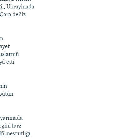
gil, Ukrayinada
 Qara deñiz
ım
iayet
uslarnıñ
yd etti
niñ
 bütün
,
yarımada
gini farz
iñ mevcutlığı