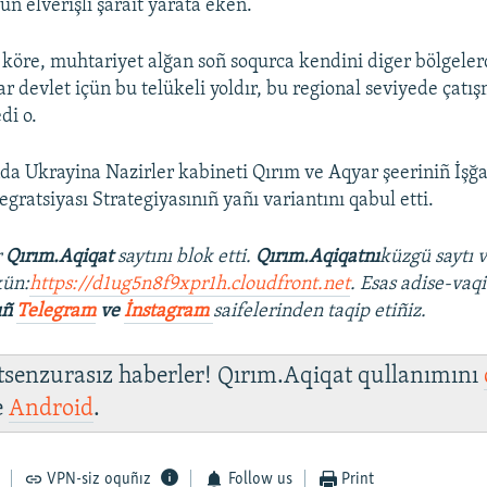
çün elverişli şarait yarata eken.
 köre, muhtariyet alğan soñ soqurca kendini diger bölgele
tar devlet içün bu telükeli yoldır, bu regional seviyede çat
edi o.
da Ukrayina Nazirler kabineti Qırım ve Aqyar şeeriniñ İşğ
tegratsiyası Strategiyasınıñ yañı variantını qabul etti.
r
Qırım.Aqiqat
saytını blok etti.
Qırım.Aqiqatnı
küzgü saytı 
ün:
https://d1ug5n8f9xpr1h.cloudfront.net
. Esas adise-vaqi
ıñ
Telegram
ve
İnstagram
saifelerinden taqip etiñiz.
 tsenzurasız haberler! Qırım.Aqiqat qullanımını
e
Android
.
VPN-siz oquñız
Follow us
Print