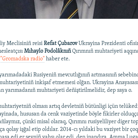
iy Meclisiniñ reisi
Refat Çubarov
Ukrayina Prezidenti ofisi
mesleatçısı
Mıhaylo Podolâknıñ
Qırımnıñ muhtariyeti aqqınd
ı
"Gromadska radio"
haber ete.
 yarımadadaki Rusiyeniñ mevcutlığınıñ artmasınıñ sebebind
uhtariyetiniñ inkişaf etmemesi olğan. Ukrayina Anayasas
n yarımadanıñ muhtariyeti deñiştirilmelidir, dep saya o.
uhtariyetniñ olması artıq devletniñ bütünligi içün telükedi
ayinada, hususan da cenk vaziyetinde böyle fikirler olduqça
ñlaymız, çünki misal olaraq, Qırımnı rusiyeliliyer diger to
 qolay işğal etip oldılar. 2014-cı yıldaki bu vaziyet bir ço
asa edi er şeyniñ yahşı olar edi, dep inandıra. Amma Lug