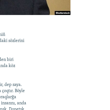
niñ
aki sözlerini
en biri
ında köz
r, dep saya.
 çoqtır. Böyle
praqlarğa
q insannı, anda
ansk, Donetsk