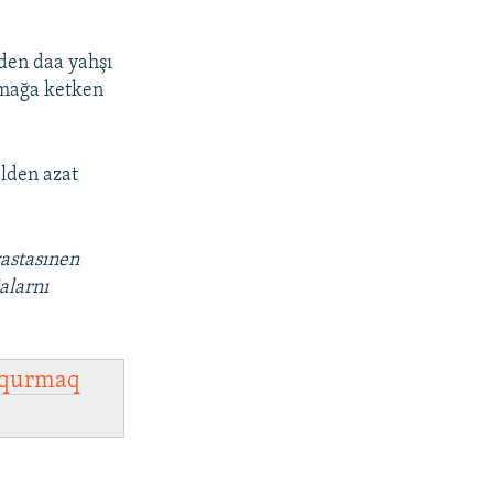
rden daa yahşı
ışmağa ketken
alden azat
vastasınen
alarnı
qurmaq