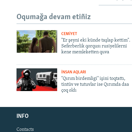
Oqumağa devam etiñiz
CEMİYET
"Er şeyni eki künde taşlap kettim".
Seferberlik qorqusı rusiyelilerni
kene memleketten quva
İNSAN AQLARI
"Qırım birdemligi" işini toqtattı,
tintüv ve tutuvlar ise Qırımda daa
çoq oldı
Русский
INFO
Українською
Contacts
QOŞULIÑIZ!