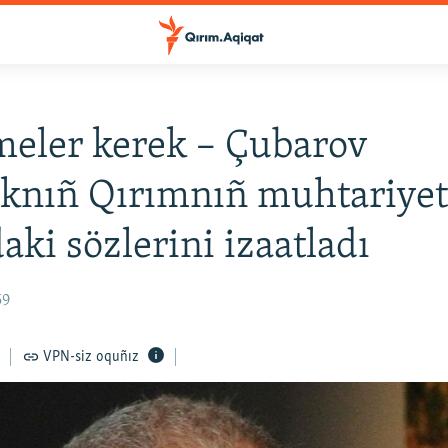
eler kerek – Çubarov
knıñ Qırımnıñ muhtariyet
aki sözlerini izaatladı
59
VPN-siz oquñız