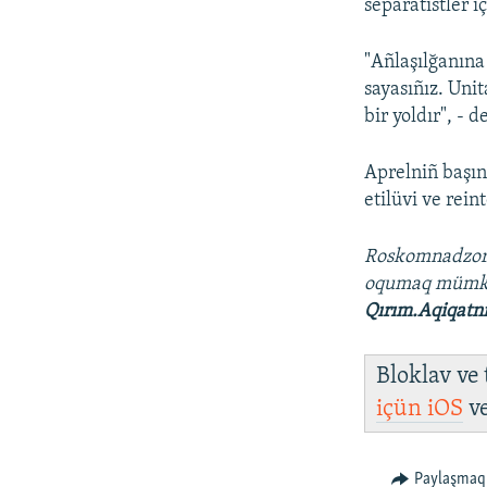
separatistler i
"Añlaşılğanına
sayasıñız. Uni
bir yoldır", - d
Aprelniñ başın
etilüvi ve rein
Roskomnadzo
oqumaq mümk
Qırım.Aqiqatn
Bloklav ve
içün
iOS
v
Paylaşmaq