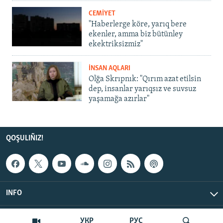
CEMİYET
"Haberlerge köre, yarıq bere
ekenler, amma biz bütünley
ekektriksizmiz"
İNSAN AQLARI
Olğa Skrıpnık: "Qırım azat etilsin
dep, insanlar yarıqsız ve suvsuz
yaşamağa azırlar"
QOŞULIÑIZ!
INFO
© Qırım.Aqiqat, 2026 | All Rights Reserved.
УКР
РУС