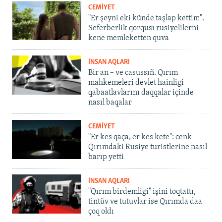
CEMİYET
"Er şeyni eki künde taşlap kettim".
Seferberlik qorqusı rusiyelilerni
kene memleketten quva
İNSAN AQLARI
Bir an – ve casussıñ. Qırım
mahkemeleri devlet hainligi
qabaatlavlarını daqqalar içinde
nasıl baqalar
CEMİYET
"Er kes qaça, er kes kete": cenk
Qırımdaki Rusiye turistlerine nasıl
barıp yetti
İNSAN AQLARI
"Qırım birdemligi" işini toqtattı,
tintüv ve tutuvlar ise Qırımda daa
çoq oldı