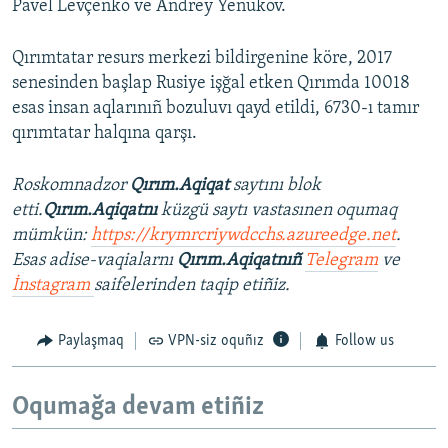
Pavel Levçenko ve Andrey Yenükov.
Qırımtatar resurs merkezi bildirgenine köre, 2017
senesinden başlap Rusiye işğal etken Qırımda 10018
esas insan aqlarınıñ bozuluvı qayd etildi, 6730-ı tamır
qırımtatar halqına qarşı.
Roskomnadzor
Qırım.Aqiqat
saytını blok
etti.
Qırım.Aqiqatnı
küzgü saytı vastasınen oqumaq
mümkün:
https://krymrcriywdcchs.azureedge.net
.
Esas adise-vaqialarnı
Qırım.Aqiqatnıñ
Telegram
ve
İnstagram
saifelerinden taqip etiñiz.
Paylaşmaq
VPN-siz oquñız
Follow us
Oqumağa devam etiñiz