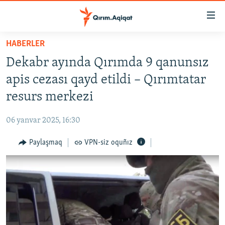
Link
açıqlığı
Esas
HABERLER
mündericege
HABERLER
Dekabr ayında Qırımda 9 qanunsız
qaytmaq
SİYASET
Baş
apis cezası qayd etildi – Qırımtatar
İQTİSADİYAT
navigatsiyağa
resurs merkezi
qaytmaq
CEMİYET
Qıdıruvğa
06 yanvar 2025, 16:30
MEDENİYET
qaytmaq
Paylaşmaq
VPN-siz oquñız
İNSAN AQLARI
VİDEO
SÜRET
BLOGLAR
FİKİR