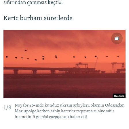
sıñırından qanunsız keçti».
Keric burhanı süretlerde
Noyabr 25-inde kündüz ukrain arbiyleri, olarnıñ Odessadan
1/9
Mariupolge ketken arbiy katerler taqımına rusiye sıñır
hızmetiniñ gemisi çarpqanını haber etti