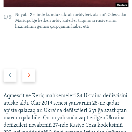
Noyabr 25-inde kündüz ukrain arbiyleri, olarnıñ Odessadan
1/9
Mariupolge ketken arbiy katerler taqımına rusiye sıñır
hızmetiniñ gemisi çarpqanını haber etti
P
N
r
e
e
x
v
t
Aqmescit ve Keriç mahkemeleri 24 Ukraina deñizcisini
i
s
apiske aldı. Olar 2019 senesi yanvarniñ 25-ne qadar
o
l
apiste qalacaqlar. Ukraina deñizcileri 6 yılğa azatlıqtan
u
i
marum qala bile. Qırım yalısında zapt etilgen Ukraina
s
d
deñizcileri noyabrniñ 27-nde Rusiye Ceza kodeksiniñ
s
e