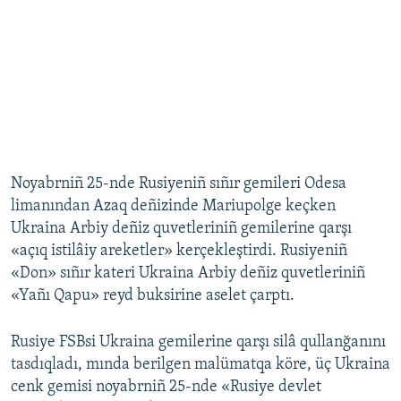
Noyabrniñ 25-nde Rusiyeniñ sıñır gemileri Odesa
limanından Azaq deñizinde Mariupolge keçken
Ukraina Arbiy deñiz quvetleriniñ gemilerine qarşı
«açıq istilâiy areketler» kerçekleştirdi. Rusiyeniñ
«Don» sıñır kateri Ukraina Arbiy deñiz quvetleriniñ
«Yañı Qapu» reyd buksirine aselet çarptı.
Rusiye FSBsi Ukraina gemilerine qarşı silâ qullanğanını
tasdıqladı, mında berilgen malümatqa köre, üç Ukraina
cenk gemisi noyabrniñ 25-nde «Rusiye devlet