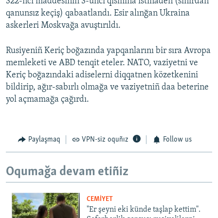
322-nci maddesiniñ 3-ünci qısmına istinaden (sıñırdan
l
qanunsız keçiş) qabaatlandı. Esir alınğan Ukraina
i
askerleri Moskvağa avuştırıldı.
d
e
Rusiyeniñ Keriç boğazında yapqanlarını bir sıra Avropa
memleketi ve ABD tenqit eteler. NATO, vaziyetni ve
Keriç boğazındaki adiselerni diqqatnen közetkenini
bildirip, ağır-sabırlı olmağa ve vaziyetniñ daa beterine
yol açmamağa çağırdı.
Paylaşmaq
VPN-siz oquñız
Follow us
Oqumağa devam etiñiz
CEMİYET
"Er şeyni eki künde taşlap kettim".