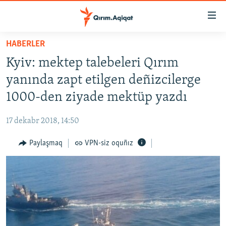
Link
açıqlığı
Esas
HABERLER
mündericege
HABERLER
Kyiv: mektep talebeleri Qırım
qaytmaq
SİYASET
Baş
yanında zapt etilgen deñizcilerge
İQTİSADİYAT
navigatsiyağa
1000-den ziyade mektüp yazdı
qaytmaq
CEMİYET
Qıdıruvğa
17 dekabr 2018, 14:50
MEDENİYET
qaytmaq
Paylaşmaq
VPN-siz oquñız
İNSAN AQLARI
VİDEO
SÜRET
BLOGLAR
FİKİR