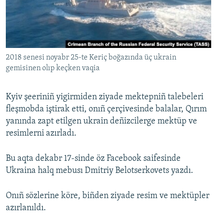
Русский
Українською
2018 senesi noyabr 25-te Keriç boğazında üç ukrain
QOŞULIÑIZ!
gemisinen olıp keçken vaqia
Kyiv şeeriniñ yigirmiden ziyade mektepniñ talebeleri
RFE/RS bütün saytları
fleşmobda iştirak etti, onıñ çerçivesinde balalar, Qırım
yanında zapt etilgen ukrain deñizcilerge mektüp ve
resimlerni azırladı.
Bu aqta dekabr 17-sinde öz Facebook saifesinde
Ukraina halq mebusı Dmitriy Belotserkovets yazdı.
Onıñ sözlerine köre, biñden ziyade resim ve mektüpler
azırlanıldı.