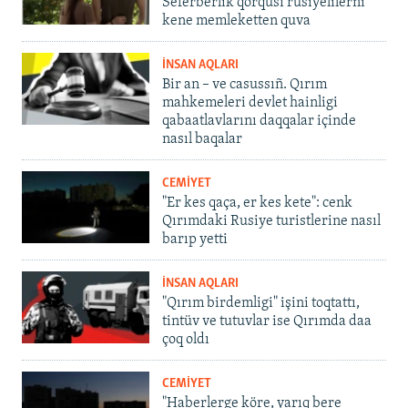
Seferberlik qorqusı rusiyelilerni
kene memleketten quva
İNSAN AQLARI
Bir an – ve casussıñ. Qırım
mahkemeleri devlet hainligi
qabaatlavlarını daqqalar içinde
nasıl baqalar
CEMİYET
"Er kes qaça, er kes kete": cenk
Qırımdaki Rusiye turistlerine nasıl
barıp yetti
İNSAN AQLARI
"Qırım birdemligi" işini toqtattı,
tintüv ve tutuvlar ise Qırımda daa
çoq oldı
CEMİYET
"Haberlerge köre, yarıq bere