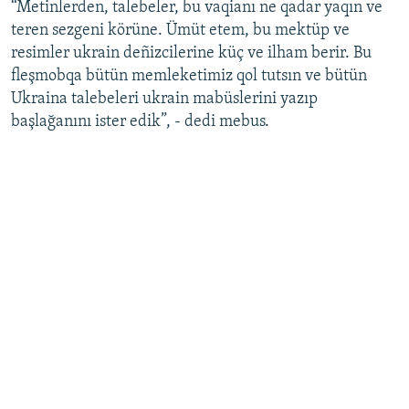
“Metinlerden, talebeler, bu vaqianı ne qadar yaqın ve
teren sezgeni körüne. Ümüt etem, bu mektüp ve
resimler ukrain deñizcilerine küç ve ilham berir. Bu
fleşmobqa bütün memleketimiz qol tutsın ve bütün
Ukraina talebeleri ukrain mabüslerini yazıp
başlağanını ister edik”, - dedi mebus.