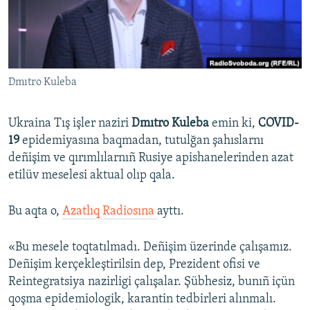
Русский
Українською
Dmıtro Kuleba
QOŞULIÑIZ!
Ukraina Tış işler naziri
Dmıtro Kuleba
emin ki,
COVID-
19
epidemiyasına baqmadan, tutulğan şahıslarnı
RFE/RS bütün saytları
deñişim ve qırımlılarnıñ Rusiye apishanelerinden azat
etilüv meselesi aktual olıp qala.
Bu aqta o,
Azatlıq Radiosına
ayttı.
«Bu mesele toqtatılmadı. Deñişim üzerinde çalışamız.
Deñişim kerçekleştirilsin dep, Prezident ofisi ve
Reintegratsiya nazirligi çalışalar. Şübhesiz, bunıñ içün
qoşma epidemiologik, karantin tedbirleri alınmalı.