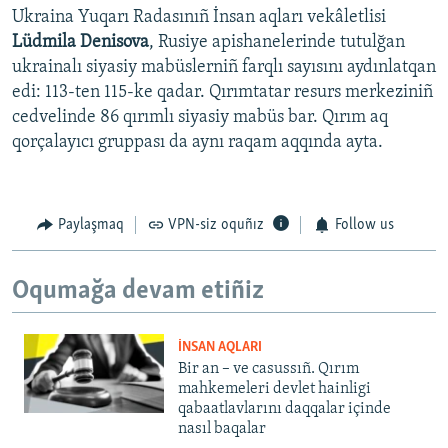
Ukraina Yuqarı Radasınıñ İnsan aqları vekâletlisi
Lüdmila Denisova
, Rusiye apishanelerinde tutulğan
ukrainalı siyasiy mabüslerniñ farqlı sayısını aydınlatqan
edi: 113-ten 115-ke qadar. Qırımtatar resurs merkeziniñ
cedvelinde 86 qırımlı siyasiy mabüs bar. Qırım aq
qorçalayıcı gruppası da aynı raqam aqqında ayta.
Paylaşmaq
VPN-siz oquñız
Follow us
Oqumağa devam etiñiz
İNSAN AQLARI
Bir an – ve casussıñ. Qırım
mahkemeleri devlet hainligi
qabaatlavlarını daqqalar içinde
nasıl baqalar