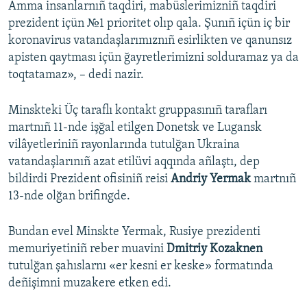
Amma insanlarnıñ taqdiri, mabüslerimizniñ taqdiri
prezident içün №1 prioritet olıp qala. Şunıñ içün iç bir
koronavirus vatandaşlarımıznıñ esirlikten ve qanunsız
apisten qaytması içün ğayretlerimizni solduramaz ya da
toqtatamaz», – dedi nazir.
Minskteki Üç taraflı kontakt gruppasınıñ tarafları
martnıñ 11-nde işğal etilgen Donetsk ve Lugansk
vilâyetleriniñ rayonlarında tutulğan Ukraina
vatandaşlarınıñ azat etilüvi aqqında añlaştı, dep
bildirdi Prezident ofisiniñ reisi
Andriy Yermak
martnıñ
13-nde olğan brifingde.
Bundan evel Minskte Yermak, Rusiye prezidenti
memuriyetiniñ reber muavini
Dmitriy Kozaknen
tutulğan şahıslarnı «er kesni er keske» formatında
deñişimni muzakere etken edi.