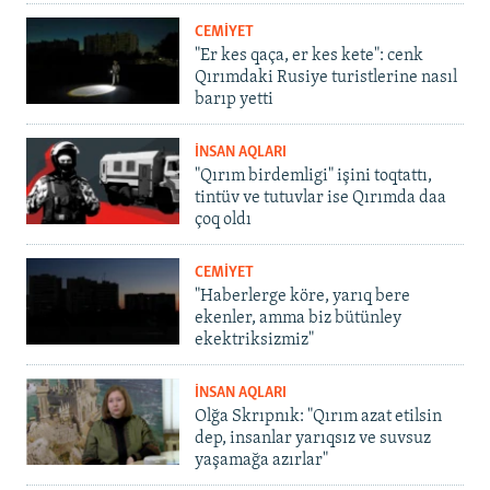
CEMİYET
"Er kes qaça, er kes kete": cenk
Qırımdaki Rusiye turistlerine nasıl
barıp yetti
İNSAN AQLARI
"Qırım birdemligi" işini toqtattı,
tintüv ve tutuvlar ise Qırımda daa
çoq oldı
CEMİYET
"Haberlerge köre, yarıq bere
ekenler, amma biz bütünley
ekektriksizmiz"
İNSAN AQLARI
Olğa Skrıpnık: "Qırım azat etilsin
dep, insanlar yarıqsız ve suvsuz
yaşamağa azırlar"