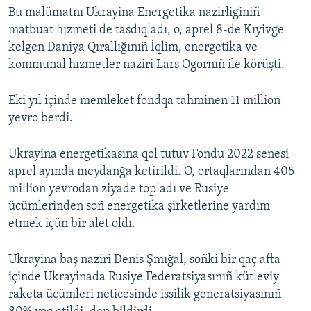
Bu malümatnı Ukrayina Energetika nazirliginiñ
matbuat hızmeti de tasdıqladı, o, aprel 8-de Kıyivge
kelgen Daniya Qırallığınıñ İqlim, energetika ve
kommunal hızmetler naziri Lars Ogornıñ ile körüşti.
Eki yıl içinde memleket fondqa tahminen 11 million
yevro berdi.
Ukrayina energetikasına qol tutuv Fondu 2022 senesi
aprel ayında meydanğa ketirildi. O, ortaqlarından 405
million yevrodan ziyade topladı ve Rusiye
ücümlerinden soñ energetika şirketlerine yardım
etmek içün bir alet oldı.
Ukrayina baş naziri Denis Şmığal, soñki bir qaç afta
içinde Ukrayinada Rusiye Federatsiyasınıñ kütleviy
raketa ücümleri neticesinde issilik generatsiyasınıñ