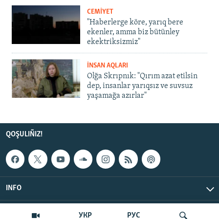
CEMİYET
"Haberlerge köre, yarıq bere
ekenler, amma biz bütünley
ekektriksizmiz"
İNSAN AQLARI
Olğa Skrıpnık: "Qırım azat etilsin
dep, insanlar yarıqsız ve suvsuz
yaşamağa azırlar"
QOŞULIÑIZ!
INFO
© Qırım.Aqiqat, 2026 | All Rights Reserved.
УКР
РУС