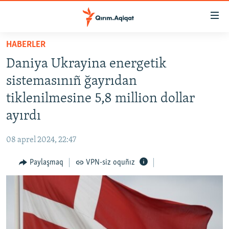
Link
açıqlığı
Esas
HABERLER
mündericege
HABERLER
Daniya Ukrayina energetik
qaytmaq
SİYASET
Baş
sistemasınıñ ğayrıdan
İQTİSADİYAT
navigatsiyağa
tiklenilmesine 5,8 million dollar
qaytmaq
CEMİYET
ayırdı
Qıdıruvğa
MEDENİYET
qaytmaq
08 aprel 2024, 22:47
İNSAN AQLARI
Paylaşmaq
VPN-siz oquñız
VİDEO
SÜRET
BLOGLAR
FİKİR