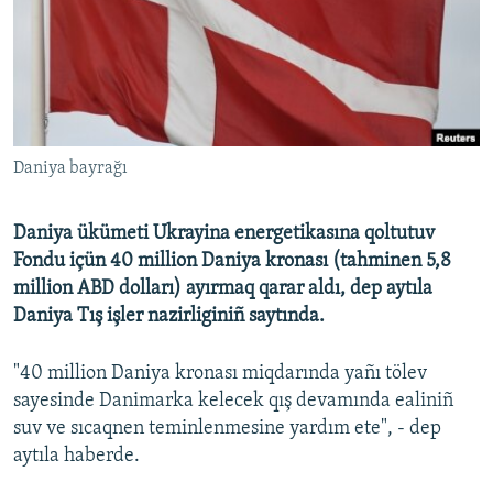
Русский
Українською
QOŞULIÑIZ!
Daniya bayrağı
Daniya ükümeti Ukrayina energetikasına qoltutuv
RFE/RS bütün saytları
Fondu içün 40 million Daniya kronası (tahminen 5,8
million ABD dolları) ayırmaq qarar aldı, dep aytıla
Daniya Tış işler nazirliginiñ saytında.
"40 million Daniya kronası miqdarında yañı tölev
sayesinde Danimarka kelecek qış devamında ealiniñ
suv ve sıcaqnen teminlenmesine yardım ete", - dep
aytıla haberde.