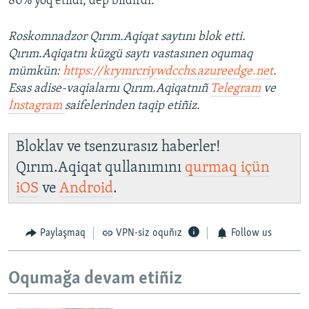
80% yoq etildi, dep bildirdi.
Roskomnadzor Qırım.Aqiqat saytını blok etti.
Qırım.Aqiqatnı küzgü saytı vastasınen oqumaq
mümkün:
https://krymrcriywdcchs.azureedge.net
.
Esas adise-vaqialarnı Qırım.Aqiqatnıñ
Telegram
ve
İnstagram
saifelerinden taqip etiñiz.
Bloklav ve tsenzurasız haberler!
Qırım.Aqiqat qullanımını
qurmaq içün
iOS
ve
Android
.
Paylaşmaq
VPN-siz oquñız
Follow us
Oqumağa devam etiñiz