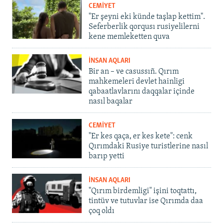
CEMİYET
"Er şeyni eki künde taşlap kettim".
Seferberlik qorqusı rusiyelilerni
kene memleketten quva
İNSAN AQLARI
Bir an – ve casussıñ. Qırım
mahkemeleri devlet hainligi
qabaatlavlarını daqqalar içinde
nasıl baqalar
CEMİYET
"Er kes qaça, er kes kete": cenk
Qırımdaki Rusiye turistlerine nasıl
barıp yetti
İNSAN AQLARI
"Qırım birdemligi" işini toqtattı,
tintüv ve tutuvlar ise Qırımda daa
çoq oldı