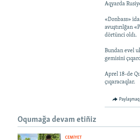
Aqyarda Rusiye
«Donbass» idar
avuştırılğan «
dörtünci oldı.
Bundan evel uk
gemisini çıqard
Aprel 18-de Qı
çıqaracaqlar.
Paylaşmaq
Oqumağa devam etiñiz
CEMİYET