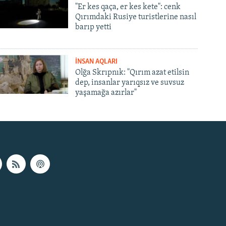
"Er kes qaça, er kes kete": cenk
Qırımdaki Rusiye turistlerine nasıl
barıp yetti
İNSAN AQLARI
Olğa Skrıpnık: "Qırım azat etilsin
dep, insanlar yarıqsız ve suvsuz
yaşamağa azırlar"