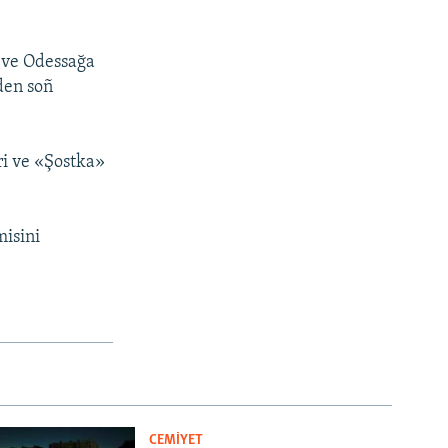
n ve Odessağa
den soñ
ri ve «Şostka»
misini
CEMİYET