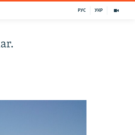
РУС
УКР
ar.