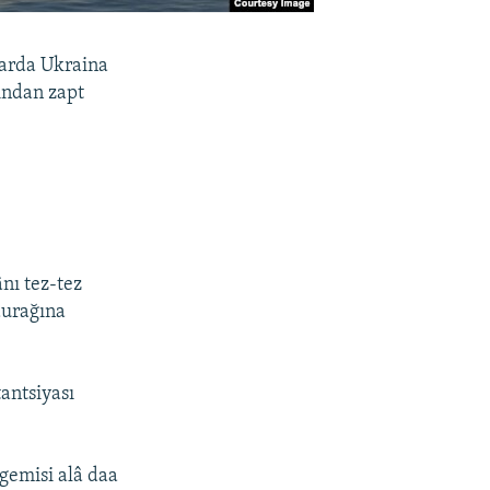
yarda Ukraina
fından zapt
ânı tez-tez
durağına
antsiyası
 gemisi alâ daa