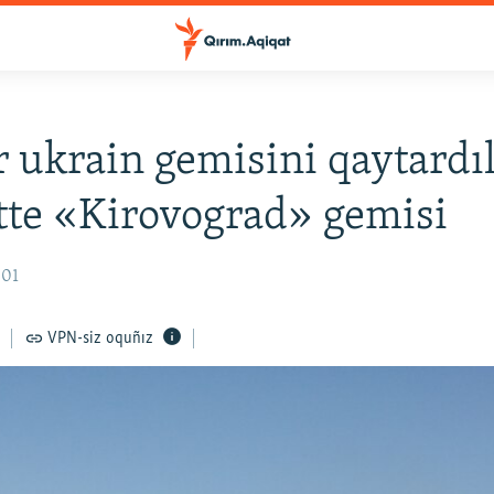
r ukrain gemisini qaytardıl
te «Kirovograd» gemisi
:01
VPN-siz oquñız