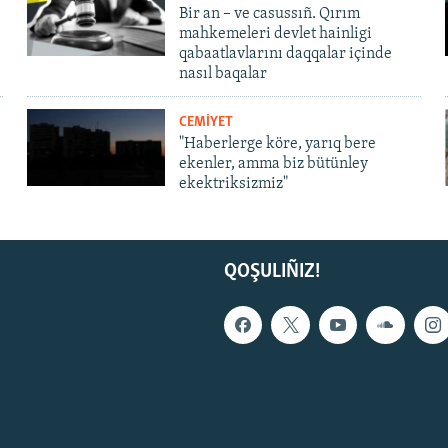
Bir an – ve casussıñ. Qırım
mahkemeleri devlet hainligi
qabaatlavlarını daqqalar içinde
nasıl baqalar
CEMİYET
"Haberlerge köre, yarıq bere
ekenler, amma biz bütünley
ekektriksizmiz"
QOŞULIÑIZ!