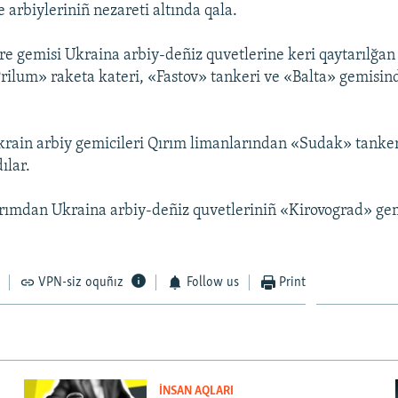
 arbiyleriniñ nezareti altında qala.
e gemisi Ukraina arbiy-deñiz quvetlerine keri qaytarılğa
Prilum» raketa kateri, «Fastov» tankeri ve «Balta» gemisin
rain arbiy gemicileri Qırım limanlarından «Sudak» tanke
ılar.
rımdan Ukraina arbiy-deñiz quvetleriniñ «Kirovograd» ge
VPN-siz oquñız
Follow us
Print
İNSAN AQLARI