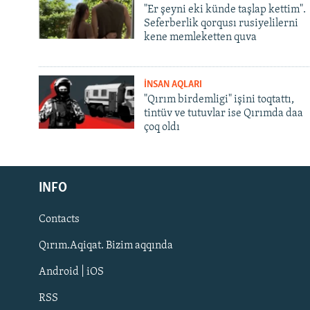
"Er şeyni eki künde taşlap kettim".
Seferberlik qorqusı rusiyelilerni
kene memleketten quva
İNSAN AQLARI
"Qırım birdemligi" işini toqtattı,
tintüv ve tutuvlar ise Qırımda daa
çoq oldı
Русский
INFO
Українською
Contacts
QOŞULIÑIZ!
Qırım.Aqiqat. Bizim aqqında
Android | iOS
RSS