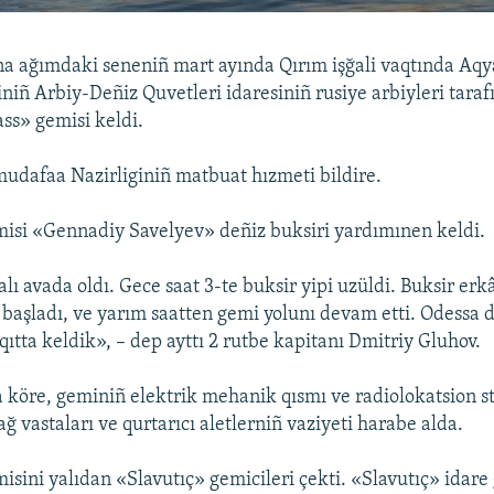
a ağımdaki seneniñ mart ayında Qırım işğali vaqtında Aq
iniñ Arbiy-Deñiz Quvetleri idaresiniñ rusiye arbiyleri tara
ss» gemisi keldi.
udafaa Nazirliginiñ matbuat hızmeti bildire.
isi «Gennadiy Savelyev» deñiz buksiri yardımınen keldi.
ı avada oldı. Gece saat 3-te buksir yipi uzüldi. Buksir erk
başladı, ve yarım saatten gemi yolunı devam etti. Odessa 
ıtta keldik», – dep ayttı 2 rutbe kapitanı Dmitriy Gluhov.
 köre, geminiñ elektrik mehanik qısmı ve radiolokatsion st
ağ vastaları ve qurtarıcı aletlerniñ vaziyeti harabe alda.
sini yalıdan «Slavutıç» gemicileri çekti. «Slavutıç» idare