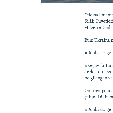
Odessa limanın
Silâlı Quvetler
etilgen «Donba
Bunı Ukraina m
«Donbass» gem
«Keçüv furtunal
areket etmege 
belgilengen vaq
Onıñ aytqanına
çalışa. Lâkin b
«Donbass» gemi