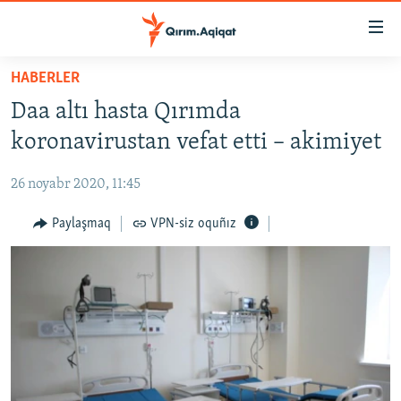
Link
açıqlığı
Esas
HABERLER
mündericege
HABERLER
Daa altı hasta Qırımda
qaytmaq
SİYASET
Baş
koronavirustan vefat etti – akimiyet
İQTİSADİYAT
navigatsiyağa
qaytmaq
26 noyabr 2020, 11:45
CEMİYET
Qıdıruvğa
MEDENİYET
Paylaşmaq
VPN-siz oquñız
qaytmaq
İNSAN AQLARI
VİDEO
SÜRET
BLOGLAR
FİKİR