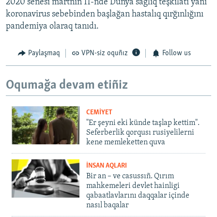
2020 senesi martnıñ 11-nde Dünya sağlıq teşkilâtı yañı
koronavirus sebebinden başlağan hastalıq qırğınlığını
pandemiya olaraq tanıdı.
Paylaşmaq
VPN-siz oquñız
Follow us
Oqumağa devam etiñiz
CEMİYET
"Er şeyni eki künde taşlap kettim".
Seferberlik qorqusı rusiyelilerni
kene memleketten quva
İNSAN AQLARI
Bir an – ve casussıñ. Qırım
mahkemeleri devlet hainligi
qabaatlavlarını daqqalar içinde
nasıl baqalar