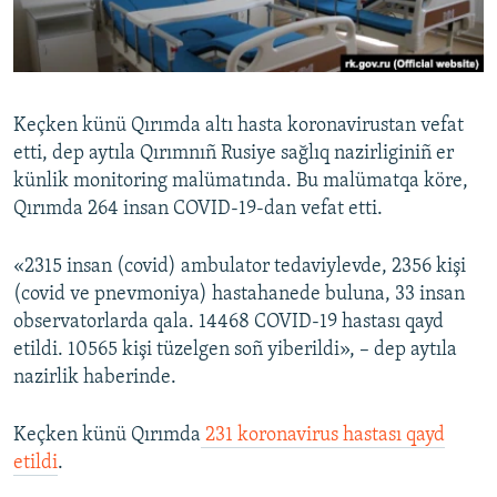
Русский
Українською
Keçken künü Qırımda altı hasta koronavirustan vefat
QOŞULIÑIZ!
etti, dep aytıla Qırımnıñ Rusiye sağlıq nazirliginiñ er
künlik monitoring malümatında. Bu malümatqa köre,
Qırımda 264 insan COVID-19-dan vefat etti.
RFE/RS bütün saytları
«2315 insan (covid) ambulator tedaviylevde, 2356 kişi
(covid ve pnevmoniya) hastahanede buluna, 33 insan
observatorlarda qala. 14468 COVID-19 hastası qayd
etildi. 10565 kişi tüzelgen soñ yiberildi», – dep aytıla
nazirlik haberinde.
Keçken künü Qırımda
231 koronavirus hastası qayd
etildi
.