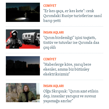
CEMİYET
"Er kes qaça, er kes kete": cenk
Qırımdaki Rusiye turistlerine nasıl
barıp yetti
İNSAN AQLARI
"Qırım birdemligi" işini toqtattı,
tintüv ve tutuvlar ise Qırımda daa
çoq oldı
CEMİYET
"Haberlerge köre, yarıq bere
ekenler, amma biz bütünley
ekektriksizmiz"
İNSAN AQLARI
Olğa Skrıpnık: "Qırım azat etilsin
dep, insanlar yarıqsız ve suvsuz
yaşamağa azırlar"