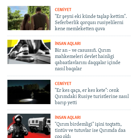
CEMİYET
"Er şeyni eki künde taşlap kettim".
Seferberlik qorqusı rusiyelilerni
kene memleketten quva
İNSAN AQLARI
Bir an – ve casussıñ. Qırım
mahkemeleri devlet hainligi
qabaatlavlarını daqqalar içinde
nasıl baqalar
CEMİYET
"Er kes qaça, er kes kete": cenk
Qırımdaki Rusiye turistlerine nasıl
barıp yetti
İNSAN AQLARI
"Qırım birdemligi" işini toqtattı,
tintüv ve tutuvlar ise Qırımda daa
çoq oldı