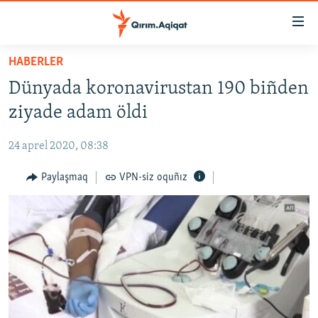
Link
açıqlığı
Esas
HABERLER
mündericege
HABERLER
Dünyada koronavirustan 190 biñden
qaytmaq
SİYASET
Baş
ziyade adam öldi
İQTİSADİYAT
navigatsiyağa
qaytmaq
24 aprel 2020, 08:38
CEMİYET
Qıdıruvğa
MEDENİYET
Paylaşmaq
VPN-siz oquñız
qaytmaq
İNSAN AQLARI
VİDEO
SÜRET
BLOGLAR
FİKİR