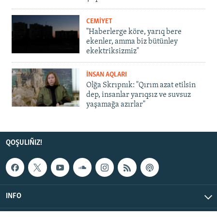
CEMİYET
"Haberlerge köre, yarıq bere
ekenler, amma biz bütünley
ekektriksizmiz"
İNSAN AQLARI
Olğa Skrıpnık: "Qırım azat etilsin
dep, insanlar yarıqsız ve suvsuz
yaşamağa azırlar"
QOŞULIÑIZ!
INFO