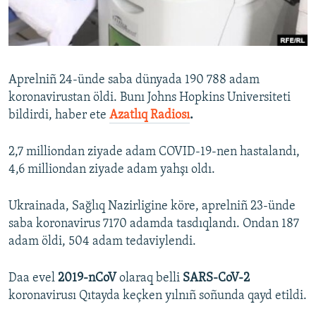
Русский
Українською
Aprelniñ 24-ünde saba dünyada 190 788 adam
QOŞULIÑIZ!
koronavirustan öldi. Bunı Johns Hopkins Universiteti
bildirdi, haber ete
Azatlıq Radiosı
.
2,7 milliondan ziyade adam COVID-19-nen hastalandı,
RFE/RS bütün saytları
4,6 milliondan ziyade adam yahşı oldı.
Ukrainada, Sağlıq Nazirligine köre, aprelniñ 23-ünde
saba koronavirus 7170 adamda tasdıqlandı. Ondan 187
adam öldi, 504 adam tedaviylendi.
Daa evel
2019-nCoV
olaraq belli
SARS-CoV-2
koronavirusı Qıtayda keçken yılnıñ soñunda qayd etildi.