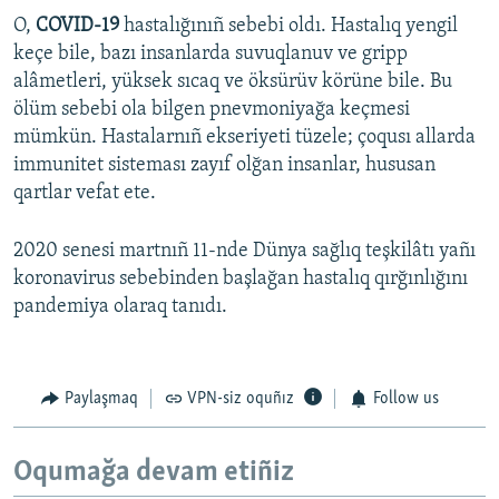
O,
COVID-19
hastalığınıñ sebebi oldı. Hastalıq yengil
keçe bile, bazı insanlarda suvuqlanuv ve gripp
alâmetleri, yüksek sıcaq ve öksürüv körüne bile. Bu
ölüm sebebi ola bilgen pnevmoniyağa keçmesi
mümkün. Hastalarnıñ ekseriyeti tüzele; çoqusı allarda
immunitet sisteması zayıf olğan insanlar, hususan
qartlar vefat ete.
2020 senesi martnıñ 11-nde Dünya sağlıq teşkilâtı yañı
koronavirus sebebinden başlağan hastalıq qırğınlığını
pandemiya olaraq tanıdı.
Paylaşmaq
VPN-siz oquñız
Follow us
Oqumağa devam etiñiz