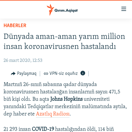
Link
açıqlığı
Esas
HABERLER
mündericege
HABERLER
Dünyada aman-aman yarım million
qaytmaq
SİYASET
Baş
insan koronavirusnen hastalandı
İQTİSADİYAT
navigatsiyağa
qaytmaq
26 mart 2020, 12:53
CEMİYET
Qıdıruvğa
MEDENİYET
Paylaşmaq
VPN-siz oquñız
qaytmaq
İNSAN AQLARI
Martnıñ 26-sınıñ sabasına qadar dünyada
koronavirusnen hastalanğan insanlarnıñ sayısı 471,5
VİDEO
biñ kişi oldı. Bu aqta
Johns Hopkins
universiteti
SÜRET
yanındaki Tedqiqatlar merkeziniñ malümatında aytıla,
dep haber ete
Azatlıq Radiosı
.
BLOGLAR
FİKİR
21 293 insan
COVID-19
hastalığından öldi, 114 biñ