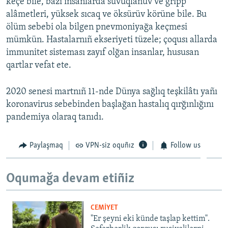
keçe bile, bazı insanlarda suvuqlanuv ve gripp
alâmetleri, yüksek sıcaq ve öksürüv körüne bile. Bu
ölüm sebebi ola bilgen pnevmoniyağa keçmesi
mümkün. Hastalarnıñ ekseriyeti tüzele; çoqusı allarda
immunitet sisteması zayıf olğan insanlar, hususan
qartlar vefat ete.
2020 senesi martnıñ 11-nde Dünya sağlıq teşkilâtı yañı
koronavirus sebebinden başlağan hastalıq qırğınlığını
pandemiya olaraq tanıdı.
Paylaşmaq
VPN-siz oquñız
Follow us
Oqumağa devam etiñiz
CEMİYET
"Er şeyni eki künde taşlap kettim".