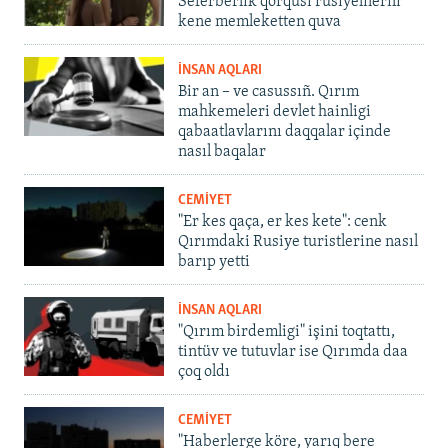
Seferberlik qorqusı rusiyelilerni
kene memleketten quva
İNSAN AQLARI
Bir an – ve casussıñ. Qırım
mahkemeleri devlet hainligi
qabaatlavlarını daqqalar içinde
nasıl baqalar
CEMİYET
"Er kes qaça, er kes kete": cenk
Qırımdaki Rusiye turistlerine nasıl
barıp yetti
İNSAN AQLARI
"Qırım birdemligi" işini toqtattı,
tintüv ve tutuvlar ise Qırımda daa
çoq oldı
CEMİYET
"Haberlerge köre, yarıq bere