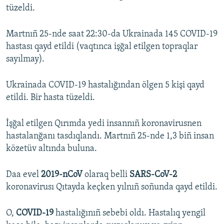
tüzeldi.
Русский
Martnıñ 25-nde saat 22:30-da Ukrainada 145 COVID-19
Українською
hastası qayd etildi (vaqtınca işğal etilgen topraqlar
sayılmay).
QOŞULIÑIZ!
Ukrainada COVID-19 hastalığından ölgen 5 kişi qayd
etildi. Bir hasta tüzeldi.
RFE/RS bütün saytları
İşğal etilgen Qırımda yedi insannıñ koronavirusnen
hastalanğanı tasdıqlandı. Martnıñ 25-nde 1,3 biñ insan
közetüv altında buluna.
Daa evel
2019-nCoV
olaraq belli
SARS-CoV-2
koronavirusı Qıtayda keçken yılnıñ soñunda qayd etildi.
O,
COVID-19
hastalığınıñ sebebi oldı. Hastalıq yengil