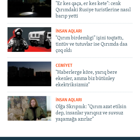
"Er kes qaça, er kes kete": cenk
Qırımdaki Rusiye turistlerine nasıl
barıp yetti
İNSAN AQLARI
"Qırım birdemligi" işini toqtattı,
tintüv ve tutuvlar ise Qırımda daa
çoq oldı
CEMİYET
"Haberlerge köre, yarıq bere
ekenler, amma biz bütünley
ekektriksizmiz"
İNSAN AQLARI
Olğa Skrıpnık: "Qırım azat etilsin
dep, insanlar yarıqsız ve suvsuz
yaşamağa azırlar"