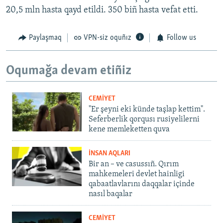
20,5 mln hasta qayd etildi. 350 biñ hasta vefat etti.
Paylaşmaq
VPN-siz oquñız
Follow us
Oqumağa devam etiñiz
CEMİYET
"Er şeyni eki künde taşlap kettim".
Seferberlik qorqusı rusiyelilerni
kene memleketten quva
İNSAN AQLARI
Bir an – ve casussıñ. Qırım
mahkemeleri devlet hainligi
qabaatlavlarını daqqalar içinde
nasıl baqalar
CEMİYET