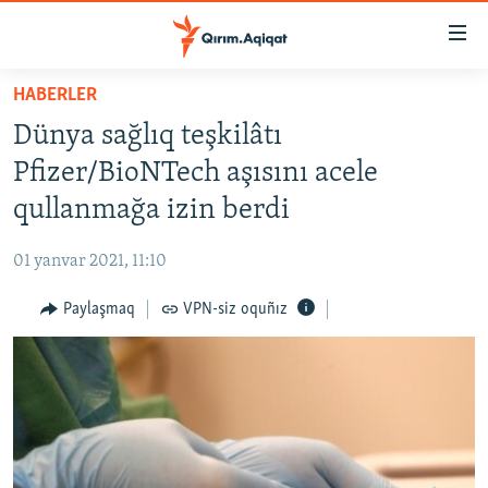
Link
açıqlığı
Esas
HABERLER
mündericege
HABERLER
Dünya sağlıq teşkilâtı
qaytmaq
SİYASET
Baş
Pfizer/BioNTech aşısını acele
İQTİSADİYAT
navigatsiyağa
qullanmağa izin berdi
qaytmaq
CEMİYET
Qıdıruvğa
01 yanvar 2021, 11:10
MEDENİYET
qaytmaq
Paylaşmaq
VPN-siz oquñız
İNSAN AQLARI
VİDEO
SÜRET
BLOGLAR
FİKİR