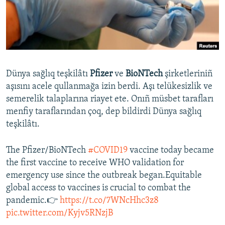
Русский
Українською
QOŞULIÑIZ!
Dünya sağlıq teşkilâtı
Pfizer
ve
BioNTech
şirketleriniñ
aşısını acele qullanmağa izin berdi. Aşı telükesizlik ve
semerelik talaplarına riayet ete. Onıñ müsbet tarafları
RFE/RS bütün saytları
menfiy taraflarından çoq, dep bildirdi Dünya sağlıq
teşkilâtı.
The Pfizer/BioNTech
#COVID19
vaccine today became
the first vaccine to receive WHO validation for
emergency use since the outbreak began.Equitable
global access to vaccines is crucial to combat the
pandemic.👉
https://t.co/7WNcHhc3z8
pic.twitter.com/Kyjv5RNzjB