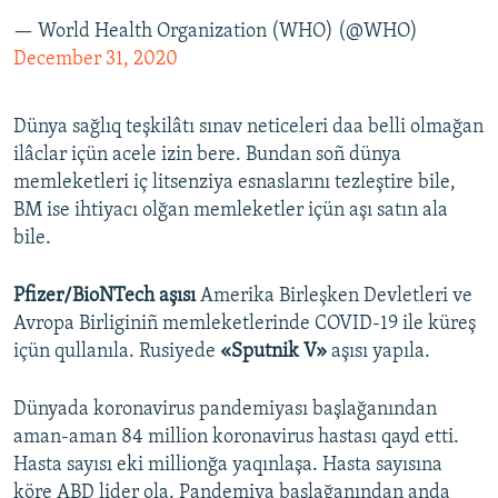
— World Health Organization (WHO) (@WHO)
December 31, 2020
Dünya sağlıq teşkilâtı sınav neticeleri daa belli olmağan
ilâclar içün acele izin bere. Bundan soñ dünya
memleketleri iç litsenziya esnaslarını tezleştire bile,
BM ise ihtiyacı olğan memleketler içün aşı satın ala
bile.
Pfizer/BioNTech aşısı
Amerika Birleşken Devletleri ve
Avropa Birliginiñ memleketlerinde COVID-19 ile küreş
içün qullanıla. Rusiyede
«Sputnik V»
aşısı yapıla.
Dünyada koronavirus pandemiyası başlağanından
aman-aman 84 million koronavirus hastası qayd etti.
Hasta sayısı eki millionğa yaqınlaşa. Hasta sayısına
köre ABD lider ola. Pandemiya başlağanından anda