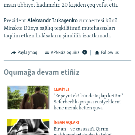
insan tibbiyet hadimidir. 20 kişiden çoq vefat etti.
Prezident
Aleksandr Lukaşenko
cumaertesi künü
Minskte Dünya sağlıq teşkilâtınıñ mütehassısları
taqdim etken hulâsalarnı şimdilik izaatlamadı.
Paylaşmaq
VPN-siz oquñız
Follow us
Oqumağa devam etiñiz
CEMİYET
"Er şeyni eki künde taşlap kettim".
Seferberlik qorqusı rusiyelilerni
kene memleketten quva
İNSAN AQLARI
Bir an – ve casussıñ. Qırım