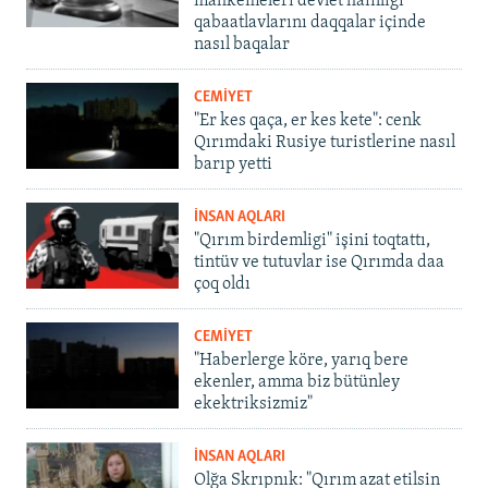
mahkemeleri devlet hainligi
qabaatlavlarını daqqalar içinde
nasıl baqalar
CEMİYET
"Er kes qaça, er kes kete": cenk
Qırımdaki Rusiye turistlerine nasıl
barıp yetti
İNSAN AQLARI
"Qırım birdemligi" işini toqtattı,
tintüv ve tutuvlar ise Qırımda daa
çoq oldı
CEMİYET
"Haberlerge köre, yarıq bere
ekenler, amma biz bütünley
ekektriksizmiz"
İNSAN AQLARI
Olğa Skrıpnık: "Qırım azat etilsin