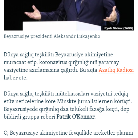
Русский
Українською
Beyazrusiye prezidenti Aleksandr Lukaşenko
QOŞULIÑIZ!
Dünya sağlıq teşkilâtı Beyazrusiye akimiyetine
muracaat etip, koronavirus qırğınlığınıñ yaramay
RFE/RS bütün saytları
vaziyetine azırlamasına çağırdı. Bu aqta
Azatlıq Radiosı
haber ete.
Dünya sağlıq teşkilâtı mütehassısları vaziyetni tedqiq
etüv neticelerine köre Minskte jurnalistlernen körüşti.
Beyazrusiyede qırğınlıq daa telükeli fazağa keçti, dep
bildirdi gruppa reberi
Patrik O'Konnor
.
O, Beyazrusiye akimiyetine fevqulâde areketler planını