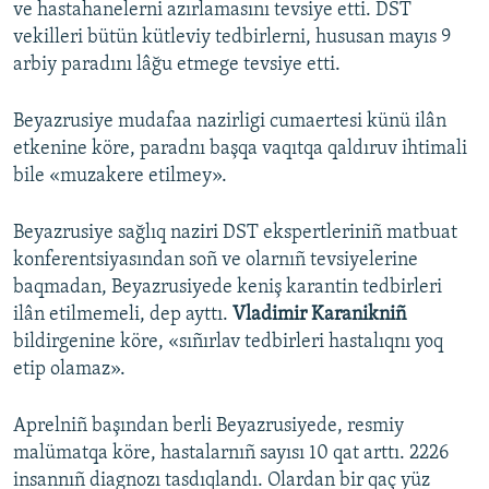
ve hastahanelerni azırlamasını tevsiye etti. DST
vekilleri bütün kütleviy tedbirlerni, hususan mayıs 9
arbiy paradını lâğu etmege tevsiye etti.
Beyazrusiye mudafaa nazirligi cumaertesi künü ilân
etkenine köre, paradnı başqa vaqıtqa qaldıruv ihtimali
bile «muzakere etilmey».
Beyazrusiye sağlıq naziri DST ekspertleriniñ matbuat
konferentsiyasından soñ ve olarnıñ tevsiyelerine
baqmadan, Beyazrusiyede keniş karantin tedbirleri
ilân etilmemeli, dep ayttı.
Vladimir Karanikniñ
bildirgenine köre, «sıñırlav tedbirleri hastalıqnı yoq
etip olamaz».
Aprelniñ başından berli Beyazrusiyede, resmiy
malümatqa köre, hastalarnıñ sayısı 10 qat arttı. 2226
insannıñ diagnozı tasdıqlandı. Olardan bir qaç yüz