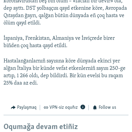
koronavirustan beş biñ ölüm – «facialı bir devir» ola,
dep ayttı. DST yolbaşçısı qayd etkenine köre, Avropada
Qıtaydan ğayrı, qalğan bütün dünyada eñ çoq hasta ve
ölüm qayd etildi.
İspaniya, Frenkistan, Almaniya ve İsviçrede birer
biñden çoq hasta qayd etildi.
Hastalanğanlarnıñ sayısına köre dünyada ekinci yer
alğan İtaliya bir künde vefat etkenlerniñ sayısı 250-ge
artıp, 1 266 oldı, dep bildirdi. Bir kün evelsi bu raqam
25% daa az edi.
Paylaşmaq
VPN-siz oquñız
Follow us
Oqumağa devam etiñiz