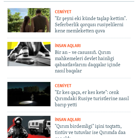
CEMİYET
"Er şeyni eki künde taşlap kettim".
Seferberlik qorqusı rusiyelilerni
kene memleketten quva
İNSAN AQLARI
Bir an – ve casussıñ. Qırım
mahkemeleri devlet hainligi
qabaatlavlarını daqqalar içinde
nasıl baqalar
CEMİYET
"Er kes qaça, er kes kete": cenk
Qırımdaki Rusiye turistlerine nasıl
barıp yetti
İNSAN AQLARI
"Qırım birdemligi" işini toqtattı,
tintüv ve tutuvlar ise Qırımda daa