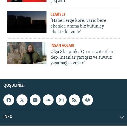
çoq oldı
CEMİYET
"Haberlerge köre, yarıq bere
ekenler, amma biz bütünley
ekektriksizmiz"
İNSAN AQLARI
Olğa Skrıpnık: "Qırım azat etilsin
dep, insanlar yarıqsız ve suvsuz
yaşamağa azırlar"
QOŞULIÑIZ!
INFO