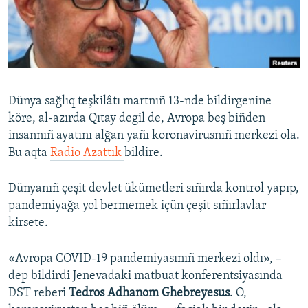
Русский
Українською
QOŞULIÑIZ!
Dünya sağlıq teşkilâtı martnıñ 13-nde bildirgenine
köre, al-azırda Qıtay degil de, Avropa beş biñden
insannıñ ayatını alğan yañı koronavirusnıñ merkezi ola.
RFE/RS bütün saytları
Bu aqta
Radio Azattık
bildire.
Dünyanıñ çeşit devlet ükümetleri sıñırda kontrol yapıp,
pandemiyağa yol bermemek içün çeşit sıñırlavlar
kirsete.
«Avropa COVID-19 pandemiyasınıñ merkezi oldı», –
dep bildirdi Jenevadaki matbuat konferentsiyasında
DST reberi
Tedros Adhanom Ghebreyesus
. O,