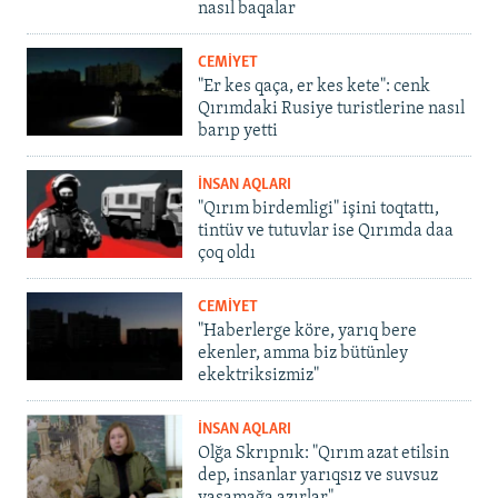
nasıl baqalar
CEMİYET
"Er kes qaça, er kes kete": cenk
Qırımdaki Rusiye turistlerine nasıl
barıp yetti
İNSAN AQLARI
"Qırım birdemligi" işini toqtattı,
tintüv ve tutuvlar ise Qırımda daa
çoq oldı
CEMİYET
"Haberlerge köre, yarıq bere
ekenler, amma biz bütünley
ekektriksizmiz"
İNSAN AQLARI
Olğa Skrıpnık: "Qırım azat etilsin
dep, insanlar yarıqsız ve suvsuz