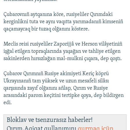
Çubarovnıñ aytqanına köre, rusiyeliler Qırımdaki
kerginlikni tuta ve aynı vaqıtta yarımadanıñ kimseniñ
qaçamaycaq bir tuzaq olğanını köstere.
Meclis reisi rusiyeliler Zaporijjâ ve Herson vilâyetiniñ
işğal etilgen topraqlarında yaşağan ve tahliye etilgen
sakinlerden hırsızlağan mal-mulkni çıqara, dep qoştı.
Çubarov Qırımnıñ Rusiye akimiyeti Keriç köprü
Ukrayınanıñ tam yüksek ve uzun mesafeli silâsı
qarşısında zayıf olğanını añlap, Qırım ve Rusiye
arasındaki parom keçitini tertipke qoya, dep bildirgen
edi.
Bloklav ve tsenzurasız haberler!
Qırım.Aqiqat qullanımını
qurmaq içün