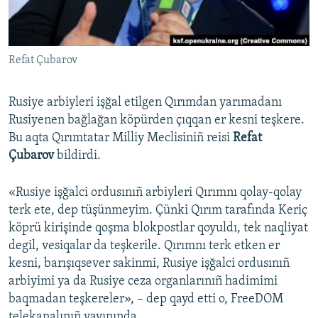
Русский
Українською
Refat Çubarov
QOŞULIÑIZ!
Rusiye arbiyleri işğal etilgen Qırımdan yarımadanı
Rusiyenen bağlağan köpürden çıqqan er kesni teşkere.
Bu aqta Qırımtatar Milliy Meclisiniñ reisi
Refat
RFE/RS bütün saytları
Çubarov
bildirdi.
«Rusiye işğalci ordusınıñ arbiyleri Qırımnı qolay-qolay
terk ete, dep tüşünmeyim. Çünki Qırım tarafında Keriç
köprü kirişinde qoşma blokpostlar qoyuldı, tek naqliyat
degil, vesiqalar da teşkerile. Qırımnı terk etken er
kesni, barışıqsever sakinmi, Rusiye işğalci ordusınıñ
arbiyimi ya da Rusiye ceza organlarınıñ hadimimi
baqmadan teşkereler», – dep qayd etti o, FreeDOM
telekanalınıñ yayınında.