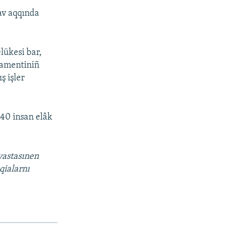
lav aqqında
lükesi bar,
rtamentiniñ
ş işler
 40 insan elâk
vastasınen
qialarnı