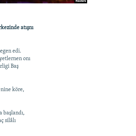
rkezinde atışnı
egen edi.
ayetlernen onı
ligi Baş
enine köre,
a başlandı,
 silâlı