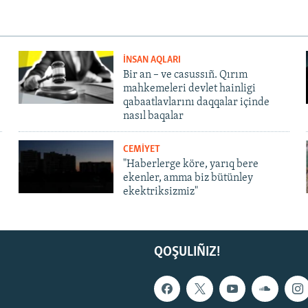
İNSAN AQLARI
Bir an – ve casussıñ. Qırım
mahkemeleri devlet hainligi
qabaatlavlarını daqqalar içinde
nasıl baqalar
CEMİYET
"Haberlerge köre, yarıq bere
ekenler, amma biz bütünley
ekektriksizmiz"
QOŞULIÑIZ!