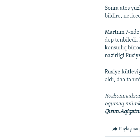
Soñra ateş yüz
bildire, netice
Martnıñ 7-nde 
dep tenbiledi.
konsullıq büro
nazirligi Rusiy
Rusiye kütleviy
oldı, daa tahm
Roskomnadzo
oqumaq müm
Qırım.Aqiqatn
Paylaşmaq