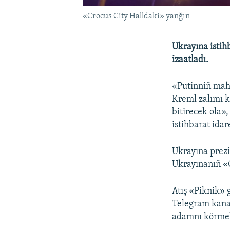
«Crocus City Halldaki» yanğın
Ukrayına istih
izaatladı.
«Putinniñ mahs
Kreml zalımı k
bitirecek ola»,
istihbarat idar
Ukrayına prezi
Ukrayınanıñ «C
Atış «Piknik» 
Telegram kanal
adamnı körm