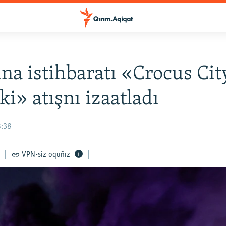
na istihbaratı «Crocus Cit
ki» atışnı izaatladı
8:38
VPN-siz oquñız