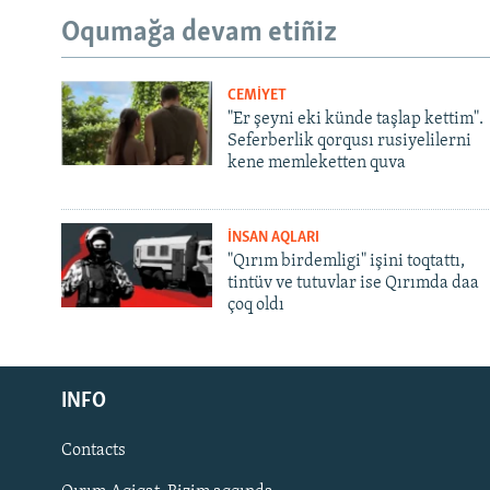
Oqumağa devam etiñiz
CEMİYET
"Er şeyni eki künde taşlap kettim".
Seferberlik qorqusı rusiyelilerni
kene memleketten quva
İNSAN AQLARI
"Qırım birdemligi" işini toqtattı,
tintüv ve tutuvlar ise Qırımda daa
çoq oldı
Русский
INFO
Українською
Contacts
QOŞULIÑIZ!