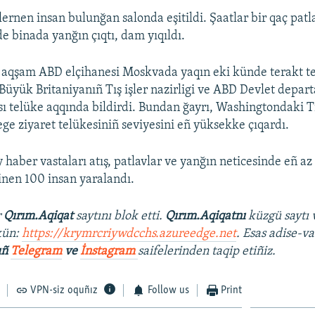
lernen insan bulunğan salonda eşitildi. Şaatlar bir qaç pat
de binada yanğın çıqtı, dam yıqıldı.
aqşam ABD elçihanesi Moskvada yaqın eki künde terakt te
 Büyük Britaniyanıñ Tış işler nazirligi ve ABD Devlet depa
sı telüke aqqında bildirdi. Bundan ğayrı, Washingtondaki Tı
ege ziyaret telükesiniñ seviyesini eñ yüksekke çıqardı.
 haber vastaları atış, patlavlar ve yanğın neticesinde eñ az
inen 100 insan yaralandı.
r
Qırım.Aqiqat
saytını blok etti.
Qırım.Aqiqatnı
küzgü saytı 
kün:
https://krymrcriywdcchs.azureedge.net
. Esas adise-va
ıñ
Telegram
ve
İnstagram
saifelerinden taqip etiñiz.
VPN-siz oquñız
Follow us
Print