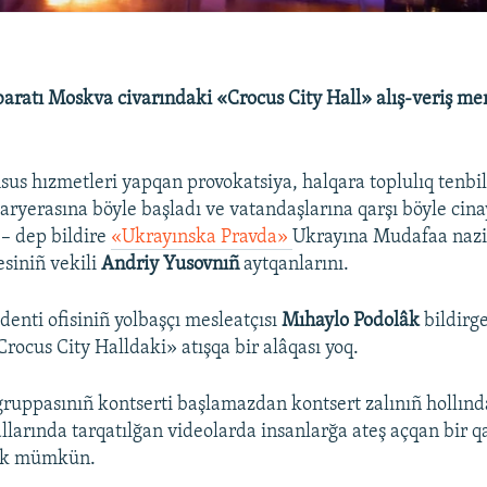
baratı Moskva civarındaki «Crocus City Hall» alış-veriş me
us hızmetleri yapqan provokatsiya, halqara toplulıq tenbil
aryerasına böyle başladı ve vatandaşlarına qarşı böyle cin
 – dep bildire
«Ukrayınska Pravda»
Ukrayına Mudafaa nazir
esiniñ vekili
Andriy Yusovnıñ
aytqanlarını.
denti ofisiniñ yolbaşçı mesleatçısı
Mıhaylo Podolâk
bildirg
rocus City Halldaki» atışqa bir alâqası yoq.
gruppasınıñ kontserti başlamazdan kontsert zalınıñ hollınd
larında tarqatılğan videolarda insanlarğa ateş açqan bir qaç
ek mümkün.