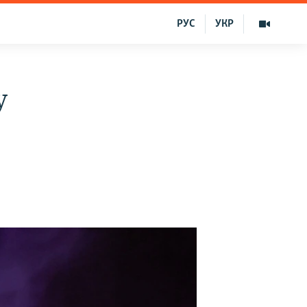
РУС
УКР
y