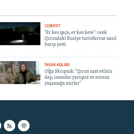
CEMİYET
"Er kes qaça, er kes kete": cenk
Qırımdaki Rusiye turistlerine nasıl
barıp yetti
İNSAN AQLARI
Olğa Skrıpnık: "Qırım azat etilsin
dep, insanlar yarıqsız ve suvsuz
yaşamağa azırlar"