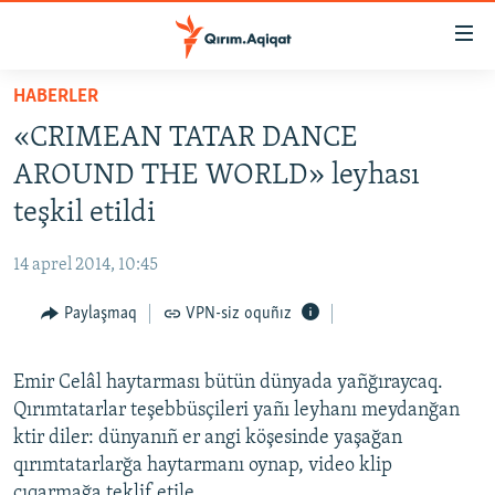
Link
açıqlığı
Esas
HABERLER
mündericege
HABERLER
«CRIMEAN TATAR DANCE
qaytmaq
SİYASET
Baş
AROUND THE WORLD» leyhası
İQTİSADİYAT
navigatsiyağa
teşkil etildi
qaytmaq
CEMİYET
Qıdıruvğa
14 aprel 2014, 10:45
MEDENİYET
qaytmaq
Paylaşmaq
VPN-siz oquñız
İNSAN AQLARI
VİDEO
Emir Celâl haytarması bütün dünyada yañğıraycaq.
SÜRET
Qırımtatarlar teşebbüsçileri yañı leyhanı meydanğan
BLOGLAR
ktir diler: dünyanıñ er angi köşesinde yaşağan
qırımtatarlarğa haytarmanı oynap, video klip
FİKİR
çıqarmağa teklif etile.