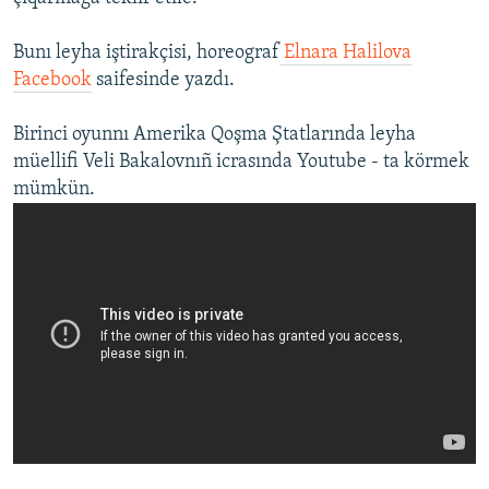
Русский
Bunı leyha iştirakçisi, horeograf
Elnara Halilova
Українською
Facebook
saifesinde yazdı.
Birinci oyunnı Amerika Qoşma Ştatlarında leyha
QOŞULIÑIZ!
müellifi Veli Bakalovnıñ icrasında Youtube - ta körmek
mümkün.
RFE/RS bütün saytları