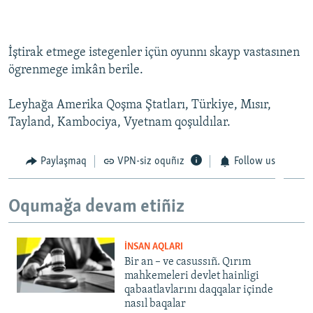
İştirak etmege istegenler içün oyunnı skayp vastasınen
ögrenmege imkân berile.
Leyhağa Amerika Qoşma Ştatları, Türkiye, Mısır,
Tayland, Kambociya, Vyetnam qoşuldılar.
Paylaşmaq
VPN-siz oquñız
Follow us
Oqumağa devam etiñiz
İNSAN AQLARI
Bir an – ve casussıñ. Qırım
mahkemeleri devlet hainligi
qabaatlavlarını daqqalar içinde
nasıl baqalar