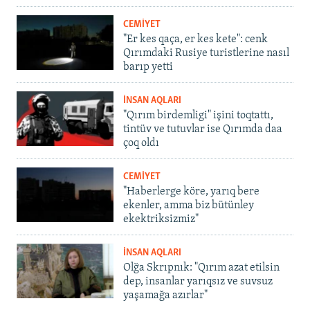
CEMİYET
"Er kes qaça, er kes kete": cenk
Qırımdaki Rusiye turistlerine nasıl
barıp yetti
İNSAN AQLARI
"Qırım birdemligi" işini toqtattı,
tintüv ve tutuvlar ise Qırımda daa
çoq oldı
CEMİYET
"Haberlerge köre, yarıq bere
ekenler, amma biz bütünley
ekektriksizmiz"
İNSAN AQLARI
Olğa Skrıpnık: "Qırım azat etilsin
dep, insanlar yarıqsız ve suvsuz
yaşamağa azırlar"