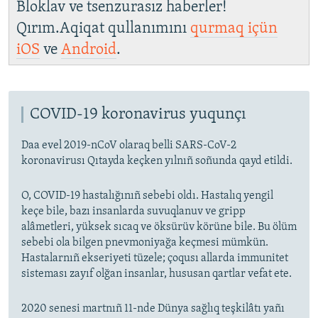
Bloklav ve tsenzurasız haberler!
Qırım.Aqiqat qullanımını
qurmaq içün
iOS
ve
Android
.
COVID-19 koronavirus yuqunçı
Daa evel 2019-nCoV olaraq belli SARS-CoV-2
koronavirusı Qıtayda keçken yılnıñ soñunda qayd etildi.
O, COVID-19 hastalığınıñ sebebi oldı. Hastalıq yengil
keçe bile, bazı insanlarda suvuqlanuv ve gripp
alâmetleri, yüksek sıcaq ve öksürüv körüne bile. Bu ölüm
sebebi ola bilgen pnevmoniyağa keçmesi mümkün.
Hastalarnıñ ekseriyeti tüzele; çoqusı allarda immunitet
sisteması zayıf olğan insanlar, hususan qartlar vefat ete.
2020 senesi martnıñ 11-nde Dünya sağlıq teşkilâtı yañı