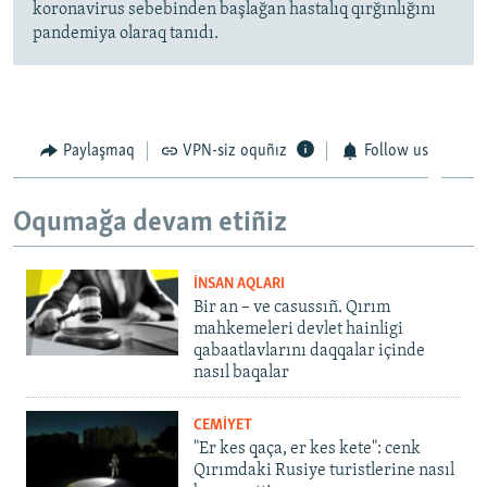
koronavirus sebebinden başlağan hastalıq qırğınlığını
pandemiya olaraq tanıdı.
Paylaşmaq
VPN-siz oquñız
Follow us
Oqumağa devam etiñiz
İNSAN AQLARI
Bir an – ve casussıñ. Qırım
mahkemeleri devlet hainligi
qabaatlavlarını daqqalar içinde
nasıl baqalar
CEMİYET
"Er kes qaça, er kes kete": cenk
Qırımdaki Rusiye turistlerine nasıl