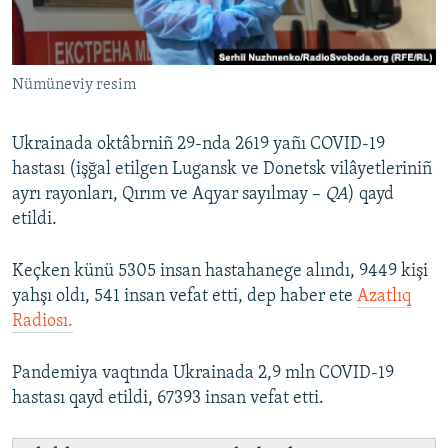
Русский
Українською
Nümüneviy resim
QOŞULIÑIZ!
Ukrainada oktâbrniñ 29-nda 2619 yañı COVID-19
hastası (işğal etilgen Lugansk ve Donetsk vilâyetleriniñ
ayrı rayonları, Qırım ve Aqyar sayılmay –
QA
) qayd
RFE/RS bütün saytları
etildi.
Keçken künü 5305 insan hastahanege alındı, 9449 kişi
yahşı oldı, 541 insan vefat etti, dep haber ete
Azatlıq
Radiosı.
Pandemiya vaqtında Ukrainada 2,9 mln COVID-19
hastası qayd etildi, 67393 insan vefat etti.