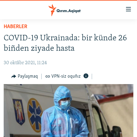
Link
açıqlığı
Esas
HABERLER
mündericege
HABERLER
COVID-19 Ukrainada: bir künde 26
qaytmaq
SİYASET
Baş
biñden ziyade hasta
İQTİSADİYAT
navigatsiyağa
qaytmaq
30 oktâbr 2021, 11:24
CEMİYET
Qıdıruvğa
MEDENİYET
Paylaşmaq
VPN-siz oquñız
qaytmaq
İNSAN AQLARI
VİDEO
SÜRET
BLOGLAR
FİKİR