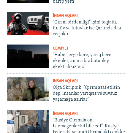
barıp yetti
İNSAN AQLARI
"Qırım birdemligi" işini toqtattı,
tintüv ve tutuvlar ise Qırımda daa
çoq oldı
CEMİYET
"Haberlerge köre, yarıq bere
ekenler, amma biz bütünley
ekektriksizmiz"
İNSAN AQLARI
Olğa Skrıpnık: "Qırım azat etilsin
dep, insanlar yarıqsız ve suvsuz
yaşamağa azırlar"
İNSAN AQLARI
"Rusiye Qırımda onı
istemegenlerini bile edi". Rusiye
Federatsiyasınıñ Qırımdaki cenkke