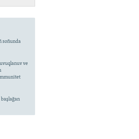
ıñ soñunda
 suvuqlanuv ve
n
 immunitet
n başlağan