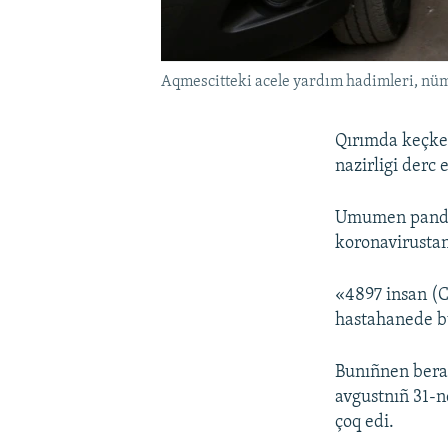
Aqmescitteki acele yardım hadimleri, nü
Qırımda keçken
nazirligi derc
Umumen pandem
koronavirustan 
«4897 insan (
hastahanede bu
Bunıñnen berab
avgustnıñ 31-nd
çoq edi.