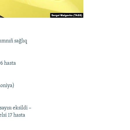
ımnıñ sağlıq
6 hasta
moniya)
yısı eksildi –
lsi 17 hasta