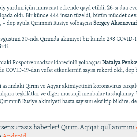
biy yardım içün muracaat etkende qayd etildi, 26-sı daa eve
âqada oldı. Bir künde 444 insan tüzeldi, bütün müddet de
», – dep aytıla Qırımnıñ Rusiye yolbaşçısı
Sergey Aksenovnı
avgustnıñ 30-nda Qırımda akimiyet bir künde 298 COVID-19
irdi.
daki Rospotrebnadzor idaresiniñ yolbaşçısı
Natalya Penko
de COVID-19-dan vefat etkenlerniñ sayısı rekord oldı, dep b
i astındaki Qırım ve Aqyar akimiyetiniñ koronavirus tarqal
 halqara teşkilâtlar ve diger mustaqil menbalar tasdıqlamay.
 Qırımnıñ Rusiye akimiyeti hasta sayısını eksiltip bildire, d
 tsenzurasız haberler! Qırım.Aqiqat qullanımını
e
Android
.