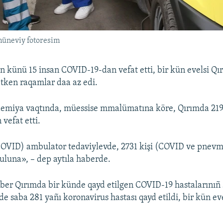
müneviy fotoresim
 künü 15 insan COVID-19-dan vefat etti, bir kün evelsi Qır
 etken raqamlar daa az edi.
iya vaqtında, müessise mmalümatına köre, Qırımda 219
vefat etti.
COVID) ambulator tedaviylevde, 2731 kişi (COVID ve pnev
luna», – dep aytıla haberde.
er Qırımda bir künde qayd etilgen COVID-19 hastalarınıñ sa
e saba 281 yañı koronavirus hastası qayd etildi, bir kün eve