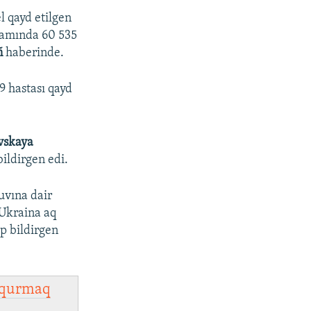
l qayd etilgen
vamında 60 535
ñ
haberinde.
 hastası qayd
vskaya
ildirgen edi.
uvına dair
 Ukraina aq
ep bildirgen
qurmaq