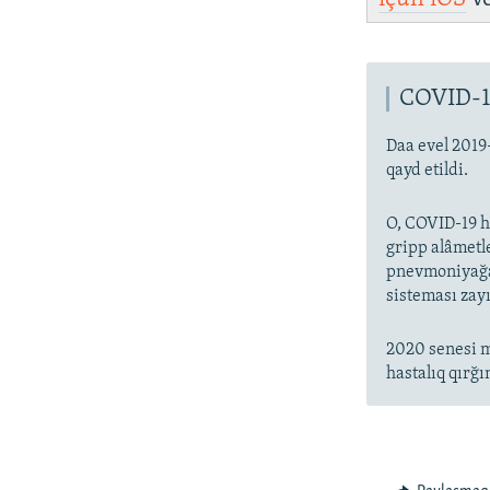
COVID-1
Daa evel 2019
qayd etildi.
O, COVID-19 ha
gripp alâmetl
pnevmoniyağa 
sisteması zayı
2020 senesi m
hastalıq qırğı