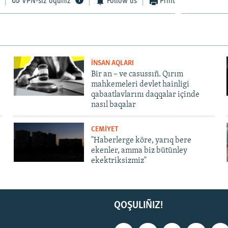
VPN-siz oquñız
Follow us
Print
İNSAN AQLARI
Bir an – ve casussıñ. Qırım
mahkemeleri devlet hainligi
qabaatlavlarını daqqalar içinde
nasıl baqalar
CEMİYET
"Haberlerge köre, yarıq bere
ekenler, amma biz bütünley
ekektriksizmiz"
QOŞULIÑIZ!