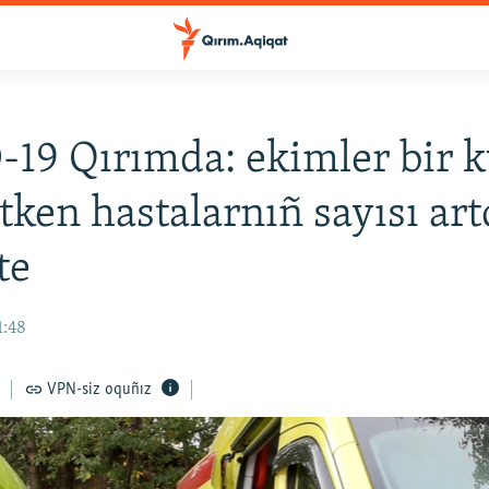
19 Qırımda: ekimler bir 
etken hastalarnıñ sayısı ar
te
1:48
VPN-siz oquñız