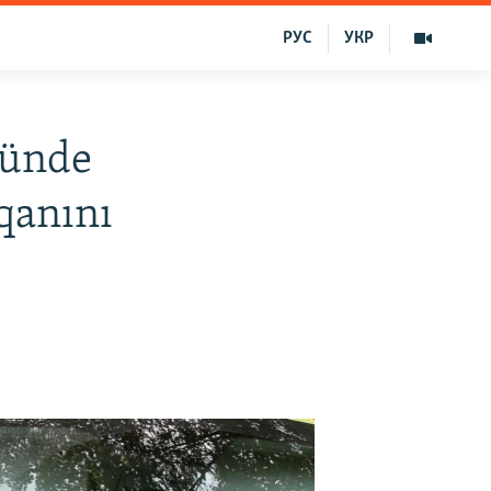
РУС
УКР
künde
tqanını