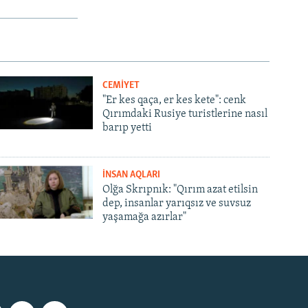
CEMİYET
"Er kes qaça, er kes kete": cenk
Qırımdaki Rusiye turistlerine nasıl
barıp yetti
İNSAN AQLARI
Olğa Skrıpnık: "Qırım azat etilsin
dep, insanlar yarıqsız ve suvsuz
yaşamağa azırlar"