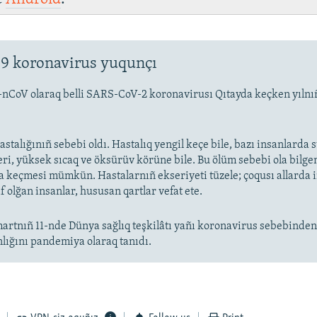
9 koronavirus yuqunçı
-nCoV olaraq belli SARS-CoV-2 koronavirusı Qıtayda keçken yıln
stalığınıñ sebebi oldı. Hastalıq yengil keçe bile, bazı insanlarda
eri, yüksek sıcaq ve öksürüv körüne bile. Bu ölüm sebebi ola bilge
keçmesi mümkün. Hastalarnıñ ekseriyeti tüzele; çoqusı allarda
f olğan insanlar, hususan qartlar vefat ete.
artnıñ 11-nde Dünya sağlıq teşkilâtı yañı koronavirus sebebinde
nlığını pandemiya olaraq tanıdı.