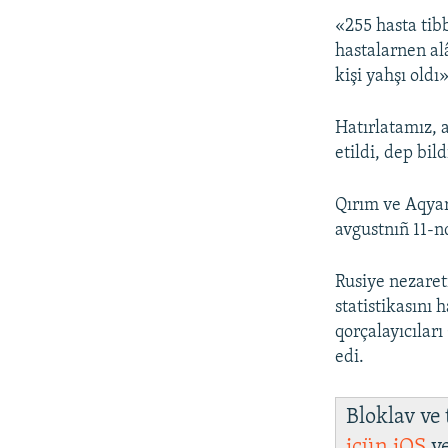
«255 hasta tib
hastalarnen al
kişi yahşı oldı
Hatırlatamız, 
etildi, dep bild
Qırım ve Aqyar
avgustnıñ 11-n
Rusiye nezaret
statistikasını
qorçalayıcıları
edi.
Bloklav ve
içün
iOS
v