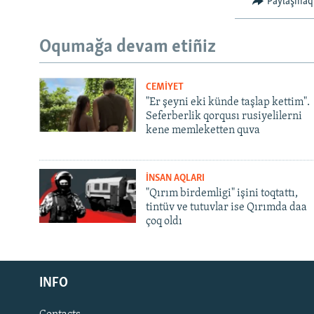
Paylaşmaq
Oqumağa devam etiñiz
CEMİYET
"Er şeyni eki künde taşlap kettim".
Seferberlik qorqusı rusiyelilerni
kene memleketten quva
İNSAN AQLARI
"Qırım birdemligi" işini toqtattı,
tintüv ve tutuvlar ise Qırımda daa
çoq oldı
Русский
INFO
Українською