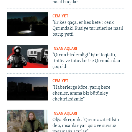
nasıl baqalar
CEMİYET
"Er kes qaça, er kes kete": cenk
Qırımdaki Rusiye turistlerine nasıl
barıp yetti
İNSAN AQLARI
"Qırım birdemligi" işini toqtattı,
tintüv ve tutuvlar ise Qırımda daa
çoq oldı
CEMİYET
"Haberlerge köre, yarıq bere
ekenler, amma biz bütünley
ekektriksizmiz"
İNSAN AQLARI
Olğa Skrıpnık: "Qırım azat etilsin
dep, insanlar yarıqsız ve suvsuz
yaşamağa azırlar"