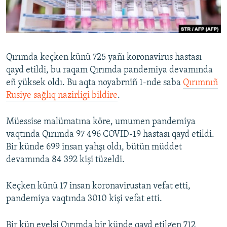
Русский
Українською
Qırımda keçken künü 725 yañı koronavirus hastası
QOŞULIÑIZ!
qayd etildi, bu raqam Qırımda pandemiya devamında
eñ yüksek oldı. Bu aqta noyabrniñ 1-nde saba
Qırımnıñ
Rusiye sağlıq nazirligi bildire
.
RFE/RS bütün saytları
Müessise malümatına köre, umumen pandemiya
vaqtında Qırımda 97 496 COVID-19 hastası qayd etildi.
Bir künde 699 insan yahşı oldı, bütün müddet
devamında 84 392 kişi tüzeldi.
Keçken künü 17 insan koronavirustan vefat etti,
pandemiya vaqtında 3010 kişi vefat etti.
Bir kün evelsi Qırımda bir künde qayd etilgen 712