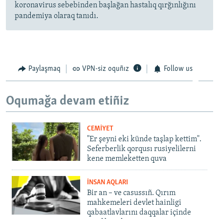
koronavirus sebebinden başlağan hastalıq qırğınlığını
pandemiya olaraq tanıdı.
Paylaşmaq
VPN-siz oquñız
Follow us
Oqumağa devam etiñiz
CEMİYET
"Er şeyni eki künde taşlap kettim".
Seferberlik qorqusı rusiyelilerni
kene memleketten quva
İNSAN AQLARI
Bir an – ve casussıñ. Qırım
mahkemeleri devlet hainligi
qabaatlavlarını daqqalar içinde