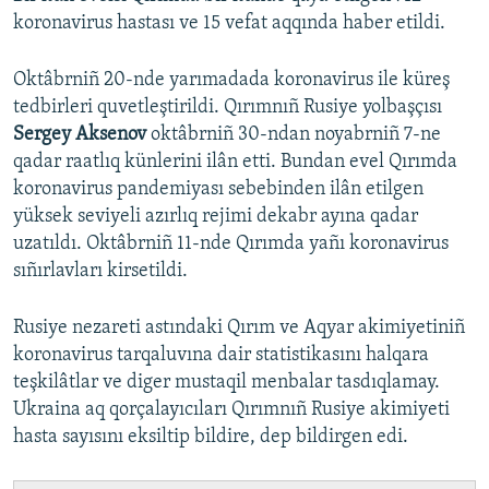
koronavirus hastası ve 15 vefat aqqında haber etildi.
Oktâbrniñ 20-nde yarımadada koronavirus ile küreş
tedbirleri quvetleştirildi. Qırımnıñ Rusiye yolbaşçısı
Sergey Aksenov
oktâbrniñ 30-ndan noyabrniñ 7-ne
qadar raatlıq künlerini ilân etti. Bundan evel Qırımda
koronavirus pandemiyası sebebinden ilân etilgen
yüksek seviyeli azırlıq rejimi dekabr ayına qadar
uzatıldı. Oktâbrniñ 11-nde Qırımda yañı koronavirus
sıñırlavları kirsetildi.
Rusiye nezareti astındaki Qırım ve Aqyar akimiyetiniñ
koronavirus tarqaluvına dair statistikasını halqara
teşkilâtlar ve diger mustaqil menbalar tasdıqlamay.
Ukraina aq qorçalayıcıları Qırımnıñ Rusiye akimiyeti
hasta sayısını eksiltip bildire, dep bildirgen edi.