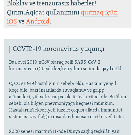
Bloklav ve tsenzurasız haberler!
Qırım.Aqiqat qullanımını
qurmaq içün
iOS
ve
Android
.
COVID-19 koronavirus yuqunçı
Daa evel 2019-nCoV olaraq belli SARS-CoV-2
koronavirusı Qıtayda keçken yılnıñ soñunda qayd etildi.
O, COVID-19 hastalığınıñ sebebi oldı. Hastalıq yengil
keçe bile, bazı insanlarda suvuqlanuv ve gripp
alâmetleri, yüksek sıcaq ve öksürüv körüne bile. Bu ölüm
sebebi ola bilgen pnevmoniyağa keçmesi mümkün.
Hastalarnıñ ekseriyeti tüzele; çoqusı allarda immunitet
sisteması zayıf olğan insanlar, hususan qartlar vefat ete.
2020 senesi martnıñ 11-nde Dünya sağlıq teşkilâtı yañı