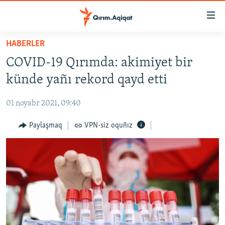
Link
açıqlığı
Esas
HABERLER
mündericege
HABERLER
COVID-19 Qırımda: akimiyet bir
qaytmaq
SİYASET
Baş
künde yañı rekord qayd etti
İQTİSADİYAT
navigatsiyağa
qaytmaq
01 noyabr 2021, 09:40
CEMİYET
Qıdıruvğa
MEDENİYET
Paylaşmaq
VPN-siz oquñız
qaytmaq
İNSAN AQLARI
VİDEO
SÜRET
BLOGLAR
FİKİR